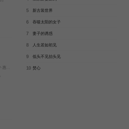
5
新古装世界
6
吞噬太阳的女子
7
妻子的诱惑
8
人生若如初见
9
低头不见抬头见
科林·法瑞尔 / 萨莎·卡莱 / 托尼·达尔顿 / 劳拉·唐奈里 / 布赖恩·吉利斯 / 河镇 / 雷蒙德·李 / 杰克·托帕利安 / 谢伊·惠格姆 / 艾琳·吴 /
10
焚心
。