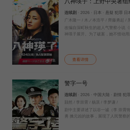
八神瑛子：上野中央署组
连续剧
· 2026 · 日本 · 悬疑 犯罪 
广木隆一 / 木ノ本浩平 / 齊藤勇起 / 黑
改编自深町秋生的超人气警察小说《
神瑛子展开。为了破案，她不惜动用
查看详情
第4集
警字一号
连续剧
· 2026 · 中国大陆 · 剧情 
颢然 / 李崇霄 / 杨淇 / 李梦谦 /
剧中主要讲述了以谷一诚（李 崇霄
勇 擒元凶的故事，展现了人民警察