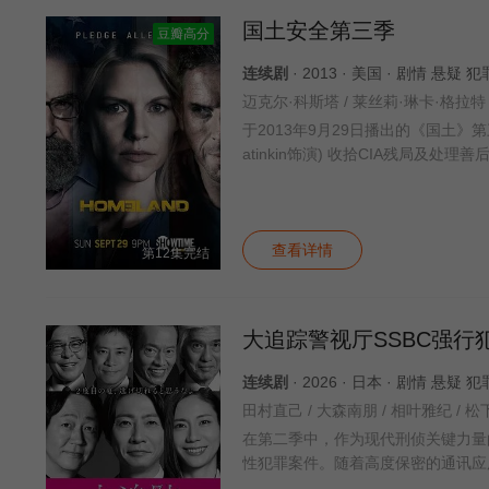
国土安全第三季
豆瓣高分
连续剧
· 2013 · 美国 · 剧情 悬疑
迈克尔·科斯塔 / 莱丝莉·琳卡·格拉特 /
于2013年9月29日播出的《国土》第三季将紧
atinkin饰演) 收拾CIA残局及处理
查看详情
第12集完结
大追踪警视厅SSBC强行
连续剧
· 2026 · 日本 · 剧情 悬疑 
田村直己 / 大森南朋 / 相叶雅纪 / 松
在第二季中，作为现代刑侦关键力量
性犯罪案件。随着高度保密的通讯应