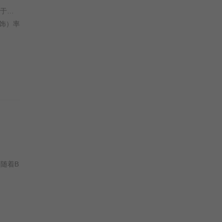
钟少雄 / 卢靖姗 / 明子煜 / 刘屹宸 / 喻亢 / 蒋璐霞 / 周惠林 / 陶慧敏 / 张溯哲 / 高曙光 / 曹操 / 屈菁菁 / 余文乐 / 于晓光 / 于文文 / 朱庭辰 / 褚旭 / 王若麟 / 常丹丹 / 叶彤 / 亮月儿 / 尚馨 / 朱烁燃 / 潘羞月 / 王飞斐 / 金丽慧子 / 凡尼达·宾蒂·伊姆兰 / 杰布 / Keno /
饰）率
。随着B