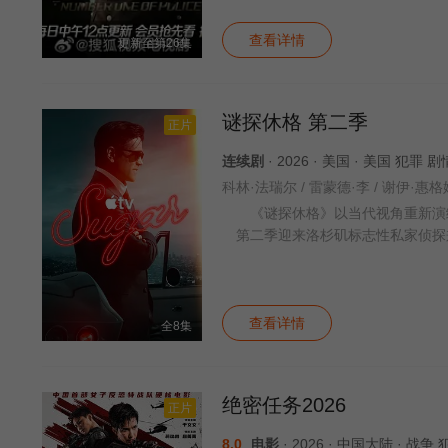
查看详情
更新至第26集
谜探休格 第二季
正片
连续剧
· 2026 · 美国 · 美国 犯罪 
《谜探休格》以当代视角重新演绎
第二季迎来洛杉矶标志性私家侦探兼
查看详情
全8集
绝密任务2026
正片
8.0
电影
· 2026 · 中国大陆 · 战争