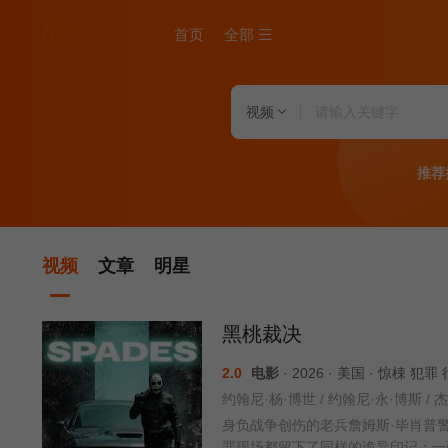
首页
全部
视频
推荐
视频
文章
明星
黑桃裁决
2.0
电影
· 2026 · 美国 · 惊梀 
约翰尼·杨·博世 / 约翰尼·永·博斯 / 杰
身负战争创伤的老兵詹姆斯·毕肖普
罪现场都留下了同样的诡异印记：一