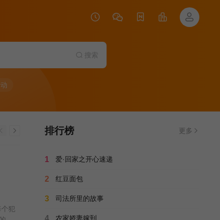
搜索
行动
排行榜
更多
1
爱·回家之开心速递
2
红豆面包
3
司法所里的故事
每个犯
4
农家娇妻嫁到
的