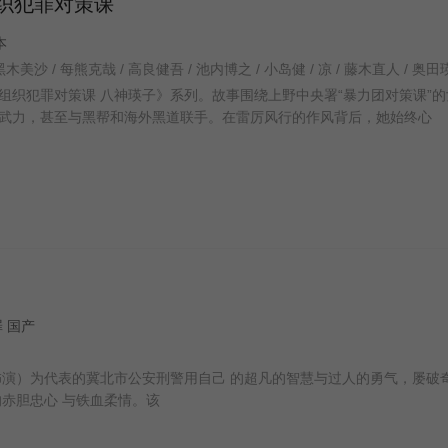
织犯罪对策课
日本
木美沙 / 每熊克哉 / 高良健吾 / 池内博之 / 小岛健 / 凉 / 藤木直人 / 奥田
组织犯罪对策课 八神瑛子》系列。故事围绕上野中央署“暴力团对策课”的
武力，甚至与黑帮和海外黑道联手。在雷厉风行的作风背后，她始终心
犯罪 国产
饰演）为代表的冀北市公安刑警用自己 的超凡的智慧与过人的勇气，屡破
的赤胆忠心 与铁血柔情。该