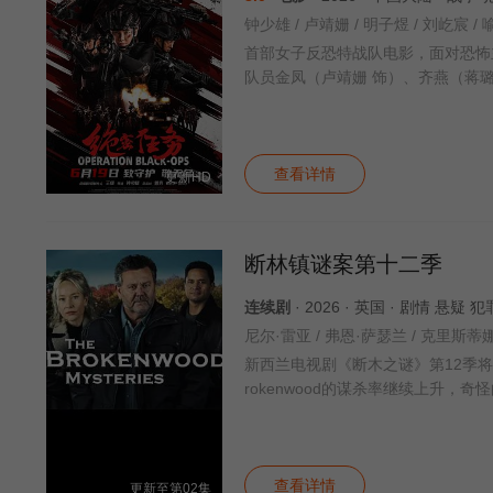
首部女子反恐特战队电影，面对恐怖
队员金凤（卢靖姗 饰）、齐燕（蒋璐
查看详情
更新HD
断林镇谜案第十二季
连续剧
· 2026 · 英国 · 剧情 悬疑
尼尔·雷亚 / 弗恩·萨瑟兰 / 克里斯蒂
新西兰电视剧《断木之谜》第12季将于
rokenwood的谋杀率继续上升，
查看详情
更新至第02集