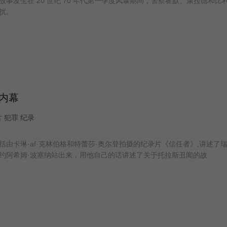
事发生在 20 世纪 70 年代第一季度风暴期间，警察霍默、康拉德和比
扰。
案内幕
录片 犯罪 纪录
由卡琳·af·克林伯格和特蕾莎·奥尔登拍摄的纪录片《信任者》,讲述了
约阿希姆·波塞纳站出来，用他自己的话讲述了关于托拉斯丑闻的故