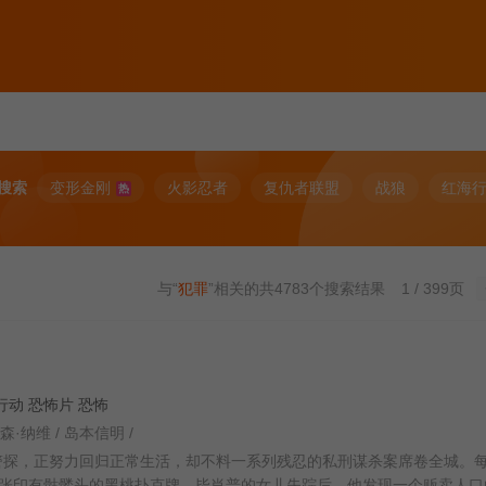
搜索
变形金刚
火影忍者
复仇者联盟
战狼
红海
热
与“
犯罪
”相关的共
4783
个搜索结果
1 / 399页
犯罪 行动 恐怖片 恐怖
森·纳维 / 岛本信明 /
警探，正努力回归正常生活，却不料一系列残忍的私刑谋杀案席卷全城。
张印有骷髅头的黑桃扑克牌。毕肖普的女儿失踪后，他发现一个贩卖人口