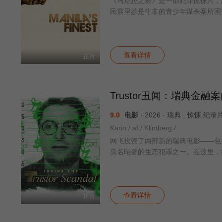
《马尼拉之最》是一部犯罪惊悚片，故
民窟里惹是生非的青少年谋杀案所困
查看详情
正片
Trustor丑闻：瑞典金融
9.0
电影
· 2026 · 瑞典 · 惊悚 纪
Karin / af / Klintberg /
网飞投资了两部新的瑞典电影——包括
臭名昭著的生态犯罪之一。在这里，
查看详情
正片