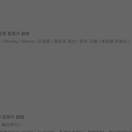
惊悚 犯罪 犯罪片 剧情
/ Nair / Shruthy / Menon / 苏迪普 / 赛亚米·凯尔 / 罗尚·马修 / 维诺德·萨加尔 /
 惊悚 犯罪片 剧情
 丽卡·佩拉莱约 /