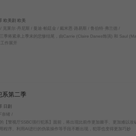
 犯罪 欧美剧 欧美
 克莱尔·丹尼斯 / 曼迪·帕廷金 / 戴米恩·路易斯 / 鲁伯特·弗兰德 /
承上季末的悲惨结尾，由Carrie (Claire Danes饰演) 和 Saul (Man
善后工作展开
犯系第二季
犯罪 日剧
下奈绪 /
的【警视厅SSBC强行犯系】面前，将出现比前作更加棘手、更加难以攻
用程序、利用AI进行的伪装操作等手段不断出现，犯罪也变得更加巧妙