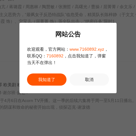
主义恶势力，“最飒女子反恐特战队”临危受命，精英队长陈梓静（于文文 
霞 饰）、宁宝儿（屈菁菁 饰）等全队出击，“绝密任务”限时1
网站公告
欢迎观看，官方网站：
www.7160892.xyz
，
联系QQ：
7160892
，点击我知道了，弹窗
当天不在弹出！
我知道了
取消
 犯罪 欧美剧 欧美
娜·谢尔班·扬达 /
4月6日在Acorn TV开播。这一季的后续六集将于周一至5月11日播出
奇怪的阴谋和致命的秘密开始出现，侦探迈克·谢泼德