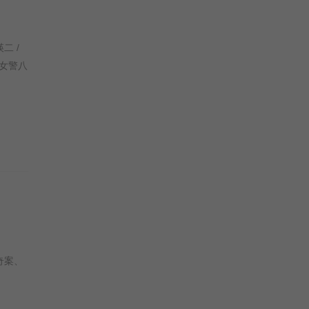
瑛二 /
女警八
奇案、