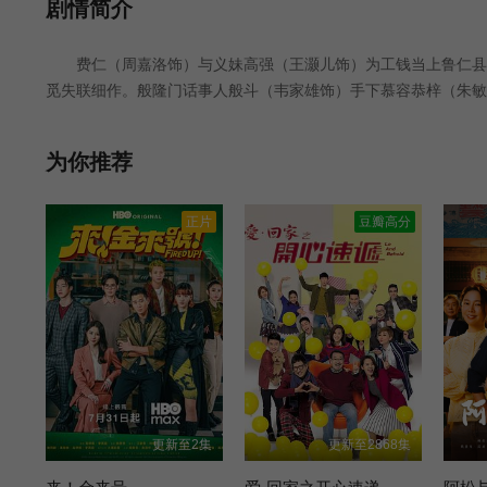
第25集
第01集
第02集
剧情简介
费仁（周嘉洛饰）与义妹高强（王灏儿饰）为工钱当上鲁仁县衙
觅失联细作。般隆门话事人般斗（韦家雄饰）手下慕容恭梓（朱敏
争斗。已故门主曾承诺谁能拔出宝剑，徐意门大家姐符玲（陈滢饰
相搞局，幕后主脑阴谋不绝，细作身分谜团重重，费仁要做候选姑
为你推荐
正片
豆瓣高分
更新至2集
更新至2868集