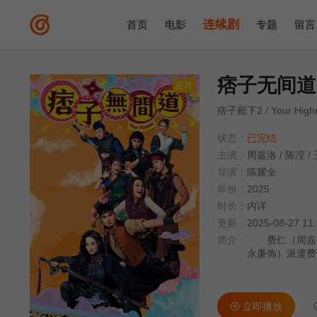
连续剧
首页
电影
专题
留言
痞子无间道
正片
痞子殿下2 / Your Highn
状态：
已完结
主演：
周嘉洛
/
陈滢
/
导演：
陈耀全
年份：
2025
时长：
内详
更新：
2025-08-27 11
简介：
费仁（周嘉洛
永廉饰）派遣费
下慕容恭梓（朱
争斗。已故门主
涂一同把宝剑拔
立即播放
重，费仁要做候