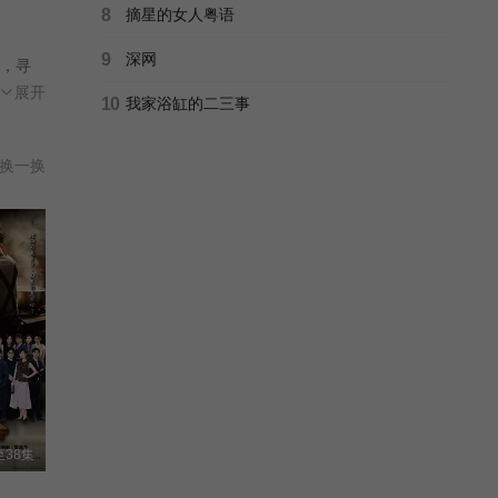
8
摘星的女人粤语
9
深网
，寻
暗里
展开
10
我家浴缸的二三事
派互
换一换
38集