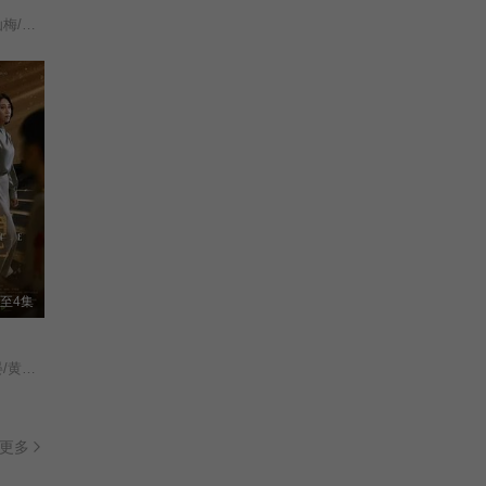
谢琼煖/洪都拉斯/陈仙梅/蓝苇华/苏晏霈/曾智希/曾子益/陈志强/郭忠祐/李之勤/潘奕如/范瑞君/王耿豪/吴铃山/张倩/李运庆/罗子惟/宫美乐/王晴/于浩威/马国毕/张世贤/徐千京/黄子玲/黄靖雅/李佩怡/吴政澔/黄尚禾/吴皓升/
至4集
李国毅/姚淳耀/蔡亘晏/黄迪扬/黄采仪/龙天翔/乔瑟夫/吴言凜/黄惟/朱匀甄/段钧豪/
更多