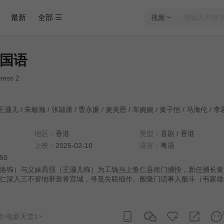
最新
全部
视频
国语
ess 2
王灏儿
/
朱敏瀚
/
张颕康
/
曹永廉
/
麦美恩
/
车婉婉
/
黄子恒
/
马海伦
/
李
地区：
香港
类型：
喜剧
/
香港
上映：
2025-02-10
语言：
粤语
:50
饰）与义妹高强（王灏儿饰）为工钱当上鲁仁县衙门捕快，新任捕长黄
仁深入三不管地带壹将宫城，寻觅失联细作。般隆门话事人般斗（韦家雄
敏瀚饰）误打误撞，将费仁带入壹将宫城。城內表面一片繁华，四大门派
曾承诺谁能拔出宝剑，徐意门大家姐符玲（陈滢饰）就嫁谁；费仁与恭梓
出，成为两大候选姑爷！四派互相搞局，幕后主脑阴谋不绝，细作身分谜
电影天堂1
选姑爷，衙门细作亦要继续寻找，祸福难料……