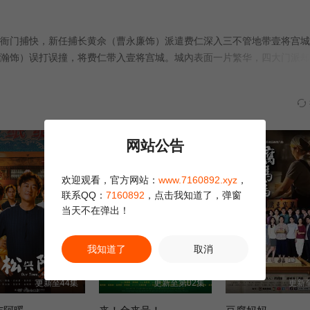
第03集
第09集
门捕快，新任捕长黄佘（曹永廉饰）派遣费仁深入三不管地带壹将宫城
瀚饰）误打误撞，将费仁带入壹将宫城。城內表面一片繁华，四大门派却
）就嫁谁；费仁与恭梓糊里糊涂一同把宝剑拔出，成为两大候选姑爷！四
爷，衙门细作亦要继续寻找，祸福难料……
网站公告
欢迎观看，官方网站：
www.7160892.xyz
，
联系QQ：
7160892
，点击我知道了，弹窗
当天不在弹出！
我知道了
取消
更新至44集
更新至第02集
更新至