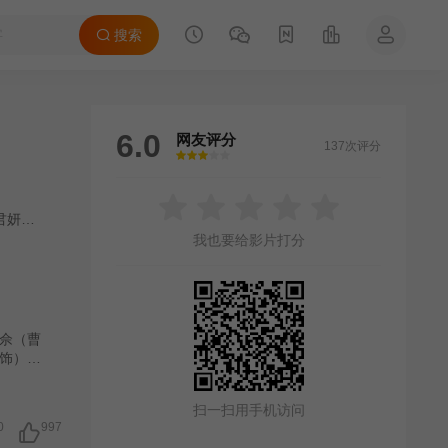
搜索
6.0
网友评分
137次评分
很差
较差
还行
推荐
力荐
君妍
/
蔡国威
/
唐嘉麟
/
莫伟文
/
卫志豪
/
叶凯茵
/
吴绮珊
/
梁珈咏
/
利颖
我也要给影片打分
佘（曹
饰）手
却暗里
糊里糊
扫一扫用手机访问
团重
0
997