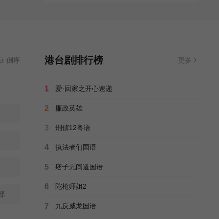
港台剧排行榜
倒序
更多
1
爱·回家之开心速递
2
廉政英雄
3
刑侦12粤语
4
执法者们国语
5
痞子无间道国语
6
陀枪师姐2
部
7
九反威龙国语