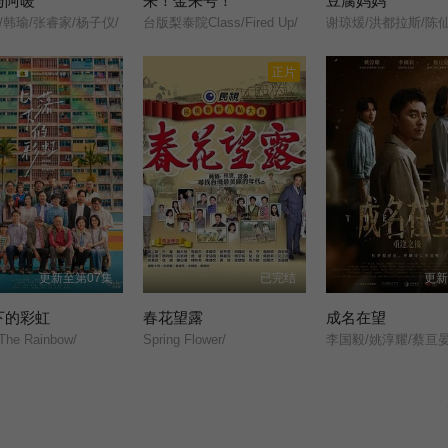
与阿暖
来！金来号！
豆腐妈妈
/韩瑜/张睿家/杨子仪/
台版梨泰院Class/Fired Up/
正片
更新至第07集
已完结
更新
下的彩虹
春花望露
成名在望
The Rainbow/
Spring Flower/