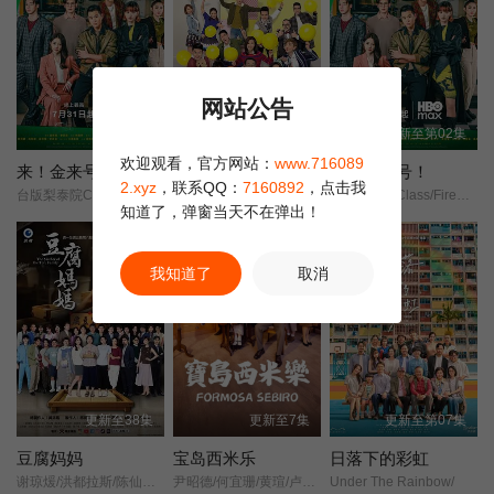
网站公告
更新至2集
更新至2868集
更新至第02集
欢迎观看，官方网站：
www.716089
来！金来号
爱·回家之开心速递
来！金来号！
2.xyz
，联系QQ：
7160892
，点击我
台版梨泰院Class/Fired Up/
开心速递/爱·回家第四季/Come Home Love: Happy Courier/(Come Home Love: Lo and Behold/
台版梨泰院Class/Fired Up/
知道了，弹窗当天不在弹出！
正片
我知道了
取消
更新至38集
更新至7集
更新至第07集
豆腐妈妈
宝岛西米乐
日落下的彩虹
谢琼煖/洪都拉斯/陈仙梅/蓝苇华/苏晏霈/曾智希/曾子益/陈志强/郭忠祐/李之勤/潘奕如/范瑞君/王耿豪/吴铃山/张倩/李运庆/罗子惟/宫美乐/王晴/于浩威/马国毕/张世贤/徐千京/黄子玲/黄靖雅/李佩怡/吴政澔/黄尚禾/吴皓升/
尹昭德/何宜珊/黄瑄/卢彦泽/陈文山/王盈凯/黄婕菲/蔡祥/马国贤/孙绽/陈婉婷/王丁筑/璟宣/许瀞蔆/张雁名/颜邦智/曹景俊/陈玹宇/李緻/洪淇/刘汉强/张育绮/逸祥/亮曦/王芮希/李祐诚/卢尚恩/李铭叡/黄隽智/张景闳/游安顺/杨子仪/
Under The Rainbow/