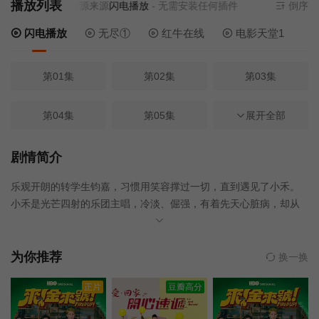
播放列表
当前资源来源
闪电播放
- 无需安装任何插件
倒序
闪电播放
无尽①
红牛在线
电影天堂1
第01集
第02集
第03集
第04集
第05集
第06集
展开全部
第07集
第08集
第09集
剧情简介
乐观开朗的转学生钧嘉，习惯用笑容撑过一切，直到遇见了小禾。
第10集
第11集
第12集
小禾是光芒四射的乐团主唱，冷淡、倔强，有着先天心脏病，却从
不让人可怜他。两人在音乐里找到彼此，暧昧心动悄悄滋长，却被
突如其来的意外被迫分离。钧嘉陷入了无尽的思念，直到他发现，
篮球队的雕秦一直守护身边，在最需要时总会出现。原来，青春里
为你推荐
换一换
的第一个心动，不一定是命中注定；但那个等你转身的人，或许才
正片
豆瓣高分
是真正的答案。