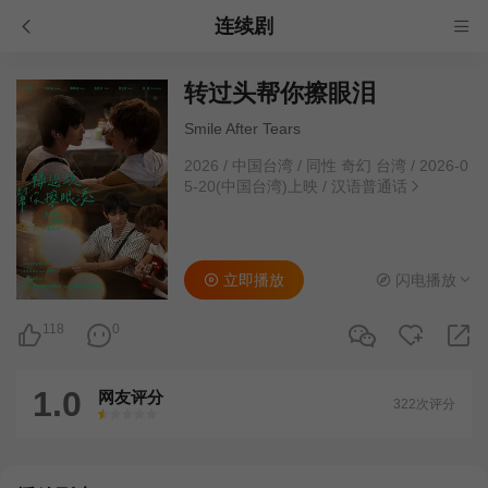
连续剧
转过头帮你擦眼泪
Smile After Tears
2026
/
中国台湾
/
同性 奇幻 台湾
/
2026-0
5-20(中国台湾)上映
/
汉语普通话
立即播放
闪电播放
118
0
1.0
网友评分
322次评分
很差
较差
还行
推荐
力荐