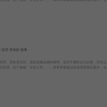
 悬疑 犯罪 香港剧 港澳
然而，當欲望失控，過份貪圖金錢與權勢、追求不屬於自己的愛，非份之
的深淵，犯下種種「非份之罪」……新界東重案組接連調查幾宗案件，包