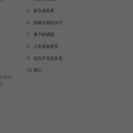
5
新古装世界
6
吞噬太阳的女子
7
妻子的诱惑
8
人生若如初见
9
低头不见抬头见
10
焚心
想被無
括