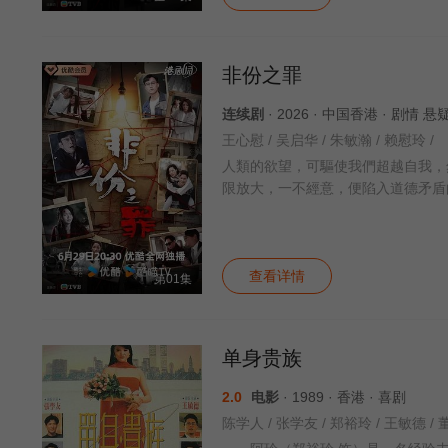
非份之罪
连续剧
· 2026 · 中国香港 · 剧情
王心慰 / 吴启华 / 朱敏瀚 / 赖慰玲 /
人類的欲望，可驅使我們超越自我，
限放大，一不經意，便陷入道德矛盾
查看详情
第01集
单身贵族
2.0
电影
· 1989 · 香港 · 喜剧
陈学人 / 张学友 / 郑裕玲 / 王敏德 / 