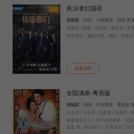
执法者们国语
正片
连续剧
· 2025 · 中国香港 · 剧情 香
阵容强大！廉政公署、警队、律政司
查看详情
更新第25集
全院满座-粤语版
连续剧
· 2000 · 中国香港 · 香港剧
吴启华 / 关咏荷 / 汤盈盈 / 苑琼丹 / 
故事发生在七十年代初的香港，阿英
盈盈 饰）的介绍下，阿英来到了东