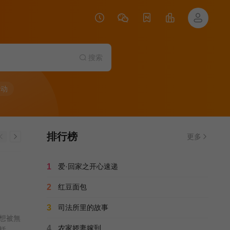
搜索
行动
排行榜
更多
1
爱·回家之开心速递
2
红豆面包
3
司法所里的故事
想被無
4
农家娇妻嫁到
括