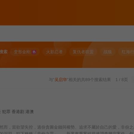
搜索
变形金刚
火影忍者
复仇者联盟
战狼
红海
热
与“
吴启华
”相关的共
89
个搜索结果
1 / 8页
 悬疑 犯罪 香港剧 港澳
然而，當欲望失控，過份貪圖金錢與權勢、追求不屬於自己的愛，非份之
的深淵，犯下種種「非份之罪」……新界東重案組接連調查幾宗案件，包