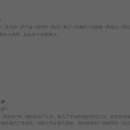
港
署合力调查，抗击各个贪黑势力。
 港澳
楚原 /
（关咏荷 饰）刚刚丢掉了工作，陷入了不知所措的恐慌之中。在好友阿
升戏院成为了售票员，阿英工作认真又勤奋，很快就得到了老板阿然（吴