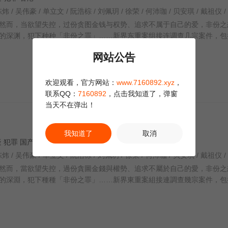
然而，当欲望失控，过份贪图金钱与权势、追求不属于自己的爱，非份之
的深渊，犯下种种「非份之罪」……新界东重案组接连调查几宗案件，包
网站公告
欢迎观看，官方网站：
www.7160892.xyz
，
联系QQ：
7160892
，点击我知道了，弹窗
当天不在弹出！
我知道了
取消
悬疑 犯罪 国产
然而，當欲望失控，過份貪圖金錢與權勢、追求不屬於自己的愛，非份之
的深淵，犯下種種「非份之罪」……新界東重案組接連調查幾宗案件，包