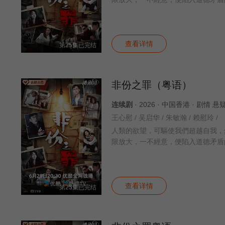
查看详情
第25集已完结
非份之罪（粤语）
连续剧
· 2026 · 中国香港 · 剧情
王心慰 / 吴启华 / 朱敏瀚 / 赖慰玲 /
人類的欲望，可驅使我們超越自我，
限放大，一不經意，便陷入道德矛盾
查看详情
第25集已完结