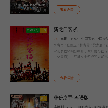
查看详情
全25集
新龙门客栈
豆瓣高分
正片
9.0
电影
· 1992 · 中国香港,中国大
宦官专权的明朝中叶，东厂曹少钦（
（林青霞）、江湖义士贺虎等人冒死
查看详情
正片
非份之罪 粤语版
剧情
连续剧
· 2026 · 中国香港 · 剧情 