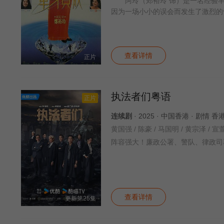
阿玲（郑裕玲 饰）是一名经验丰
因为一场小小的误会而发生了激烈
查看详情
正片
执法者们粤语
正片
连续剧
· 2025 · 中国香港 · 剧情 香
阵容强大！廉政公署、警队、律政司
查看详情
更新第25集