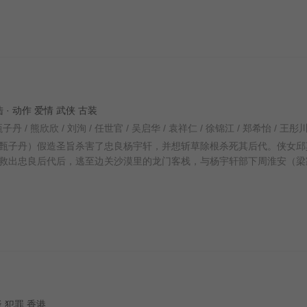
陆 · 动作 爱情 武侠 古装
甄子丹）假造圣旨杀害了忠良杨宇轩，并想斩草除根杀死其后代。侠女邱
救出忠良后代后，逃至边关沙漠里的龙门客栈，与杨宇轩部下周淮安（梁
悬疑 犯罪 香港