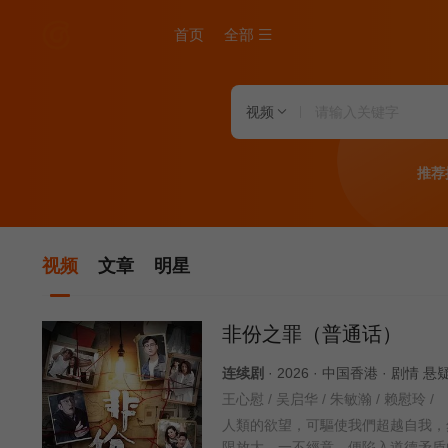
首页
全部
视频
推荐
视频
文章
明星
非份之罪（普通话）
连续剧
· 2026 · 中国香港 · 剧情
王心慰 / 吴启华 / 朱敏瀚 / 赖慰玲 /
人類的欲望，可驅使我們超越自我，
限放大，一不經意，便陷入道德矛盾