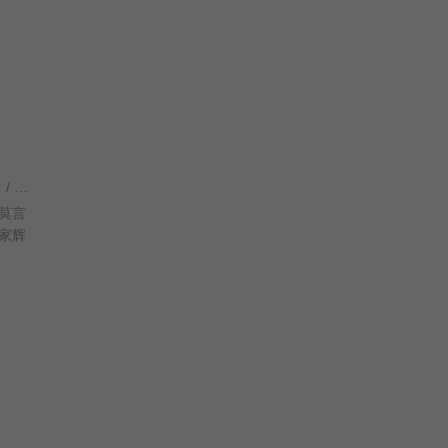
李惠民 / 张曼玉 / 林青霞 / 梁家辉 / 甄子丹 / 熊欣欣 / 刘洵 / 任世官 / 吴启华 / 袁祥仁 / 徐锦江 / 郑希怡 / 王彤川 / 王伟顺 / 蔡浩 /
莫言
家辉