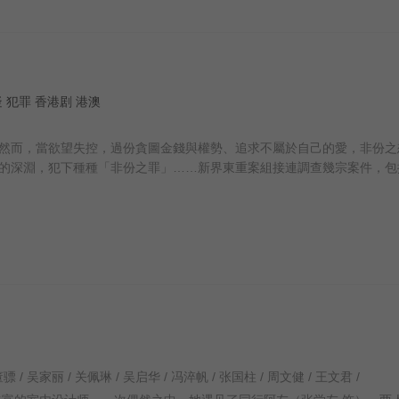
 悬疑 犯罪 香港剧 港澳
然而，當欲望失控，過份貪圖金錢與權勢、追求不屬於自己的愛，非份之
的深淵，犯下種種「非份之罪」……新界東重案組接連調查幾宗案件，包
董骠 / 吴家丽 / 关佩琳 / 吴启华 / 冯淬帆 / 张国柱 / 周文健 / 王文君 /