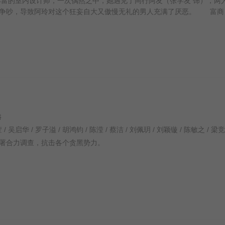
富的室内设计师，一次偶然之中，她遇见了同行阿友（张学友 饰），两
的争吵，导致阿玲对这个狂妄自大又傲慢无礼的男人充满了厌恶。 富商
港
署合力调查，抗击各个贪黑势力。