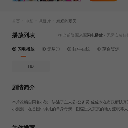
首页
电影
悬疑片
糟糕的夏天
播放列表
当前资源来源
闪电播放
- 无需安装任何
闪电播放
无尽①
红牛在线
茅台资源
HD
剧情简介
本片改编自同名小说，讲述了主人公·公务员·佐佐木在市政府认
小混混，在贫困中挣扎的单身母亲，图谋进入东京的地方流氓等人
为你推荐