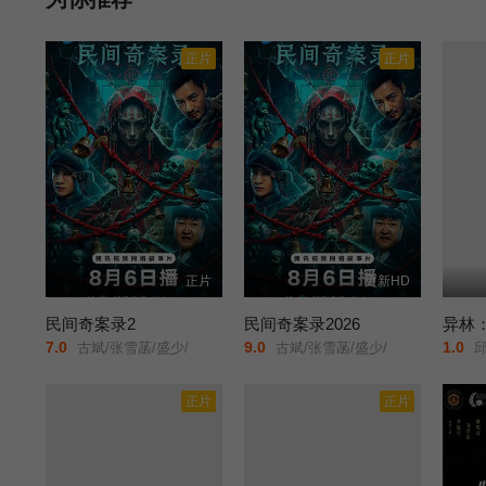
正片
正片
正片
更新HD
民间奇案录2
民间奇案录2026
异林
7.0
9.0
1.0
古斌/张雪菡/盛少/
古斌/张雪菡/盛少/
邱佳
正片
正片