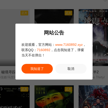
正片
正片
网站公告
欢迎观看，官方网站：
www.7160892.xyz
，
联系QQ：
7160892
，点击我知道了，弹窗
当天不在弹出！
HD
HD国语
H
我知道了
取消
：秘境寻踪
末路追凶
凌晨两点半2
1.0
8.0
婧/马世玮/马明宇/刘春霞/
赵廷义///阳知///马龙/
At Two Thirty/
正片
正片