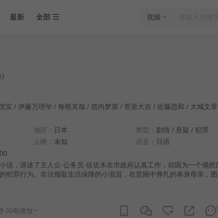
最新
全部
视频
台)
优实
/
伊藤万理华
/
每熊克哉
/
箭内梦菜
/
菅原大吉
/
佐藤恋和
/
大城文章
地区：
日本
类型：
剧情
/
悬疑
/
犯罪
上映：
未知
语言：
日语
:00
小说，讲述了主人公·公务员·佐佐木在市政府认真工作，却因为一个偶然
的犯罪行为。非法领取生活保障的小混混，在贫困中挣扎的单身母亲，图
等人，不断加速着产生负面连锁反应，将主人公推向了凄厉的悲剧。
闪电播放