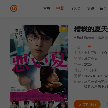
电影
首页
连续剧
专题
留言
糟糕的夏天
正片
A Bad Summer,恶夏(
状态：
正片
主演：
北村匠海
/
河合
导演：
城定秀夫
年份：
2025
时长：
114分钟
更新：
2026-01-02 14
简介：
本片改编自同名
被卷入意想不到
东京的地方流氓
立即播放