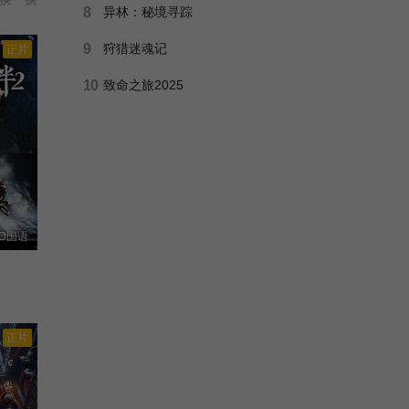
8
异林：秘境寻踪
9
狩猎迷魂记
正片
10
致命之旅2025
D国语
正片