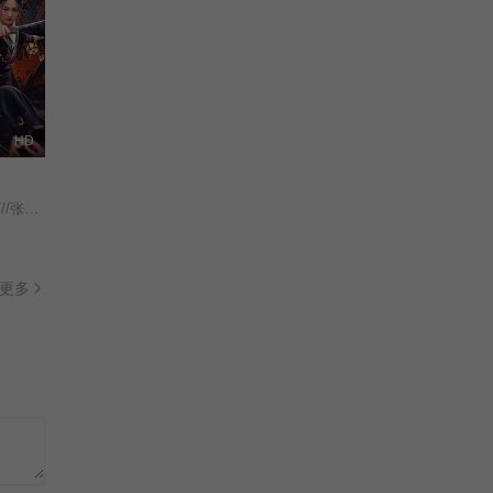
HD
//梁家智///查雨馨/
更多