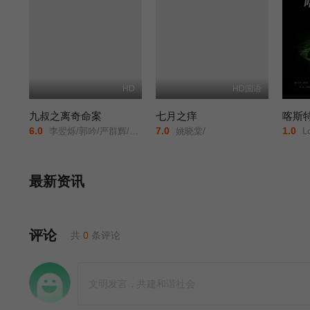
HD
HD国语
九叔之离奇命案
七月之痒
喀斯
6.0
7.0
1.0
李翌烁/郭吟/严群辉/韩梦武/刘占领/
姚晓棠/
Lo
最新资讯
评论
共
0
条评论