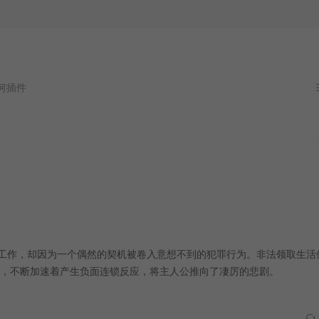
插件
真工作，却因为一个偶然的契机被卷入意想不到的犯罪行为。非法领取生活
，不断加速着产生负面连锁反应，将主人公推向了凄厉的悲剧。