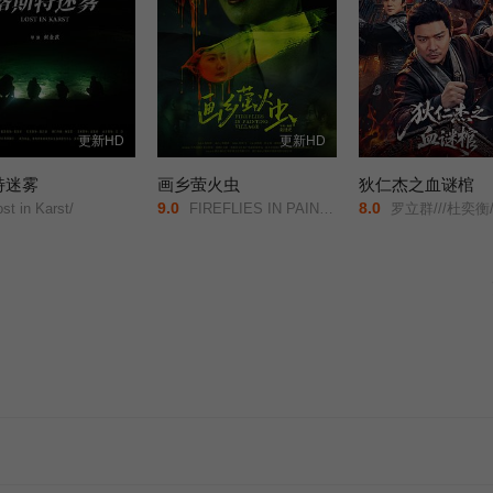
更新HD
更新HD
特迷雾
画乡萤火虫
狄仁杰之血谜棺
9.0
8.0
st in Karst/
FIREFLIES IN PAINTING VILLAGE/
罗立群///杜奕衡///张成凯///刘芯予///侍宣如///顾旭希///胡竞予///陈心怡///王安妮/