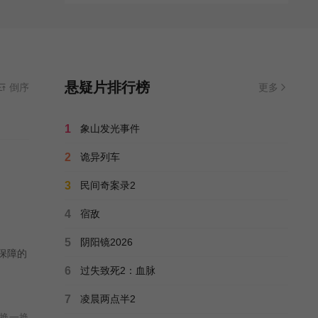
悬疑片排行榜
倒序
更多
1
象山发光事件
2
诡异列车
3
民间奇案录2
4
宿敌
5
阴阳镜2026
保障的
6
过失致死2：血脉
7
凌晨两点半2
换一换