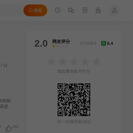
搜索
2.0
网友评分
6.4
177次评分
豆
很差
较差
还行
推荐
力荐
/
山本裕子
/
加藤信介
/
吉冈睦雄
/
岩男海史
/
竹原和生
/
木南晴夏
/
洼田
我也要给影片打分
的契机
谋进入
扫一扫用手机访问
0
286