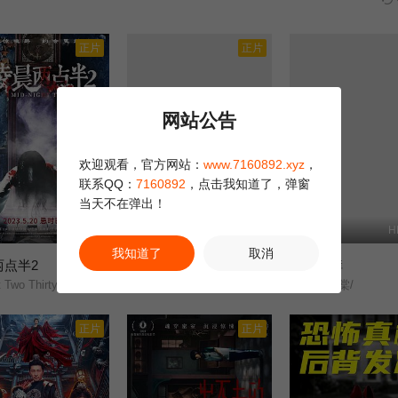
正片
正片
网站公告
欢迎观看，官方网站：
www.7160892.xyz
，
联系QQ：
7160892
，点击我知道了，弹窗
当天不在弹出！
HD国语
HD
H
我知道了
取消
两点半2
九叔之离奇命案
七月之痒
6.0
7.0
 Two Thirty/
李翌烁/郭吟/严群辉/韩梦武/刘占领/
姚晓棠/
正片
正片