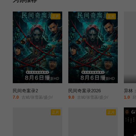
正片
正片
更新HD
更新HD
民间奇案录2
民间奇案录2026
异林
7.0
9.0
1.0
古斌/张雪菡/盛少/
古斌/张雪菡/盛少/
邱佳
正片
正片