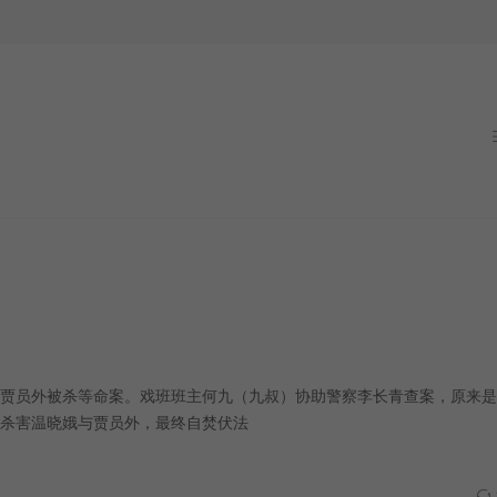
贾员外被杀等命案。戏班班主何九（九叔）协助警察李长青查案，原来是
杀害温晓娥与贾员外，最终自焚伏法