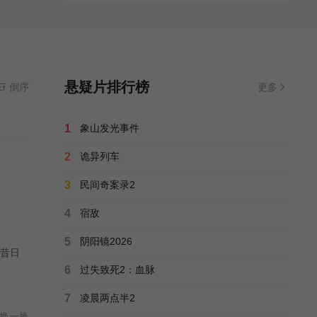
悬疑片排行榜
倒序
更多
1
象山发光事件
2
诡异列车
3
民间奇案录2
4
宿敌
5
阴阳镜2026
昔日
6
过失致死2：血脉
7
凌晨两点半2
换一换