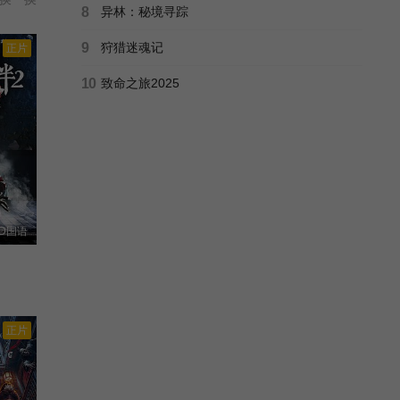
8
异林：秘境寻踪
9
狩猎迷魂记
正片
10
致命之旅2025
D国语
正片