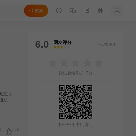
搜索
6.0
网友评分
760次评分
很差
较差
还行
推荐
力荐
我也要给影片打分
班班主
复仇之
扫一扫用手机访问
0
528