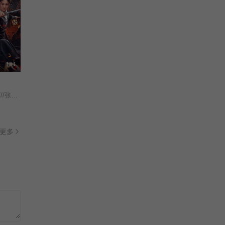
HD
//梁家智///查雨馨/
更多