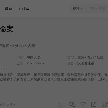
最新
全部
视频
命案
严群辉
/
韩梦武
/
刘占领
地区：
中国大陆
类型：
惊悚
/
奇幻
/
悬疑
上映：
2026-07-02
语言：
汉语普通话
:50
镇接连发生掘墓鞭尸、花旦温晓娥活埋惨死、豪绅贾员外被杀等命案。戏
助警察李长青查案，原来是昔日名角尤晚秋因被曲瑞东诬陷入狱，出狱行
，杀害温晓娥与贾员外，最终自焚伏法
无尽①