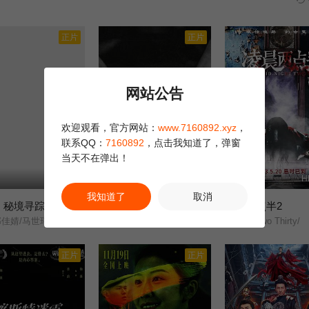
正片
正片
网站公告
欢迎观看，官方网站：
www.7160892.xyz
，
联系QQ：
7160892
，点击我知道了，弹窗
当天不在弹出！
HD
HD国语
H
我知道了
取消
：秘境寻踪
末路追凶
凌晨两点半2
1.0
8.0
婧/马世玮/马明宇/刘春霞/
赵廷义///阳知///马龙/
At Two Thirty/
正片
正片