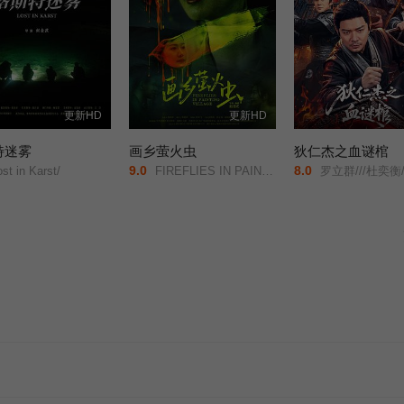
更新HD
更新HD
特迷雾
画乡萤火虫
狄仁杰之血谜棺
9.0
8.0
st in Karst/
FIREFLIES IN PAINTING VILLAGE/
罗立群///杜奕衡///张成凯///刘芯予///侍宣如///顾旭希///胡竞予///陈心怡///王安妮/