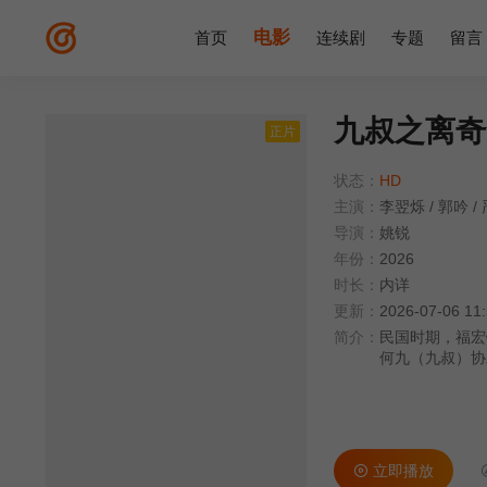
电影
首页
连续剧
专题
留言
九叔之离奇
正片
状态：
HD
主演：
李翌烁
/
郭吟
/
导演：
姚锐
年份：
2026
时长：
内详
更新：
2026-07-06 11
简介：
民国时期，福宏
何九（九叔）协
计，逼死曲瑞东
立即播放