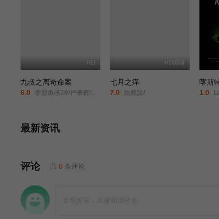
HD
HD国语
九叔之离奇命案
七月之痒
喀斯
6.0
7.0
1.0
李翌烁/郭吟/严群辉/韩梦武/刘占领/
姚晓棠/
Lo
最新资讯
评论
共
0
条评论