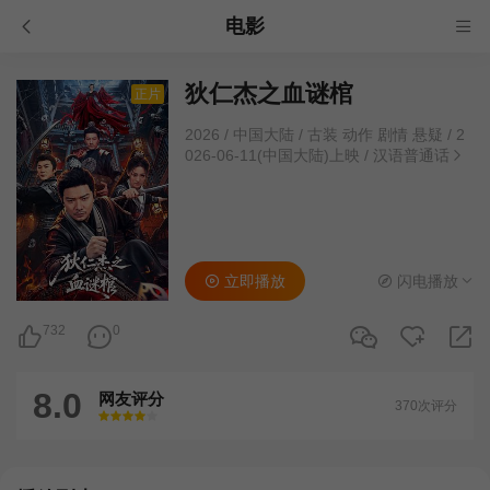
电影
狄仁杰之血谜棺
正片
2026
/
中国大陆
/
古装 动作 剧情 悬疑
/
2
026-06-11(中国大陆)上映
/
汉语普通话
立即播放
闪电播放
732
0
8.0
网友评分
370次评分
很差
较差
还行
推荐
力荐