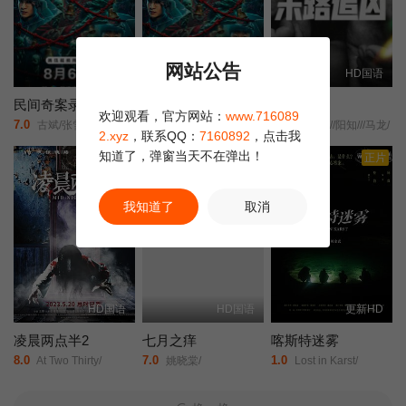
网站公告
正片
更新HD
HD国语
民间奇案录2
民间奇案录2026
末路追凶
欢迎观看，官方网站：
www.716089
7.0
9.0
1.0
古斌/张雪菡/盛少/
古斌/张雪菡/盛少/
赵廷义///阳知///马龙/
2.xyz
，联系QQ：
7160892
，点击我
知道了，弹窗当天不在弹出！
正片
正片
正片
我知道了
取消
HD国语
HD国语
更新HD
凌晨两点半2
七月之痒
喀斯特迷雾
8.0
7.0
1.0
At Two Thirty/
姚晓棠/
Lost in Karst/