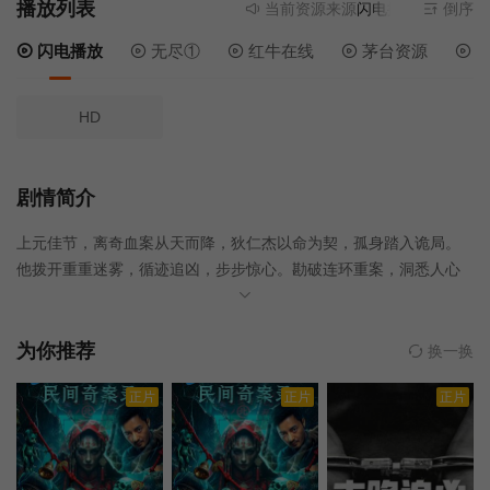
播放列表
当前资源来源
闪电播放
- 无需安
倒序
闪电播放
无尽①
红牛在线
茅台资源
电
HD
剧情简介
上元佳节，离奇血案从天而降，狄仁杰以命为契，孤身踏入诡局。
他拨开重重迷雾，循迹追凶，步步惊心。勘破连环重案，洞悉人心
执念，终将契丹内奸潜伏二十载、震动朝野的惊天阴谋昭示于天
下。生死一局，真相昭然若揭，天地为之肃然……
为你推荐
换一换
正片
正片
正片