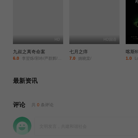
HD
HD国语
九叔之离奇命案
七月之痒
喀斯
6.0
7.0
1.0
李翌烁/郭吟/严群辉/韩梦武/刘占领/
姚晓棠/
Lo
最新资讯
评论
共
0
条评论