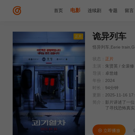
电影
首页
连续剧
专题
留言
诡异列车
正片
怪异列车,Eerie train,G
状态：
正片
主演：
朱贤英
/
全裴修
导演：
卓世雄
年份：
2024
时长：
94分钟
更新：
2025-11-16 17
简介：
影片讲述了一位点
了寻找恐怖真实
件。
立即播放