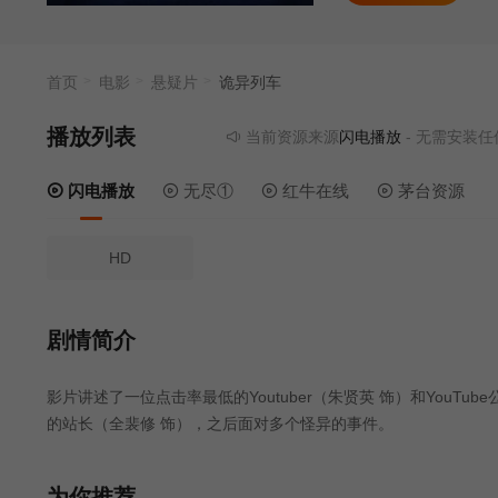
首页
电影
悬疑片
诡异列车
播放列表
当前资源来源
闪电播放
- 无需安装任何插
闪电播放
无尽①
红牛在线
茅台资源
HD
剧情简介
影片讲述了一位点击率最低的Youtuber（朱贤英 饰）和YouT
的站长（全裴修 饰），之后面对多个怪异的事件。
为你推荐