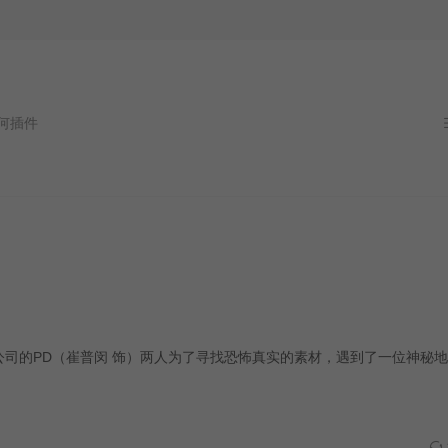
件
ube公司的PD（崔普闵 饰）两人为了寻找恐怖真实的素材，遇到了一位神秘