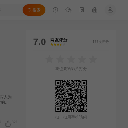
搜索
7.0
网友评分
177次评分
很差
较差
还行
推荐
力荐
我也要给影片打分
）两人为
异的事
扫一扫用手机访问
0
821