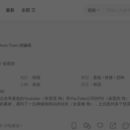
最新
全部
视频
host Train,地嚇鐵
/
崔普闵
地区：
韩国
类型：
悬疑
/
惊悚
/
恐怖
上映：
未知
语言：
韩语
:00
击率最低的Youtuber（朱贤英 饰）和YouTube公司的PD（崔普闵 饰
的素材，遇到了一位神秘地铁站的站长（全裴修 饰），之后面对多个怪
闪电播放