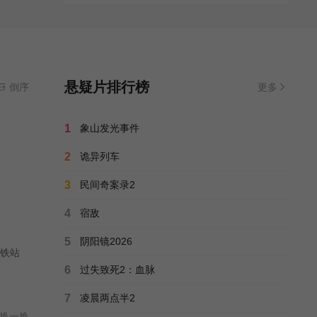
悬疑片排行榜
倒序
更多
1
象山发光事件
2
诡异列车
3
民间奇案录2
4
宿敌
5
阴阳镜2026
地铁站
6
过失致死2：血脉
7
凌晨两点半2
换一换