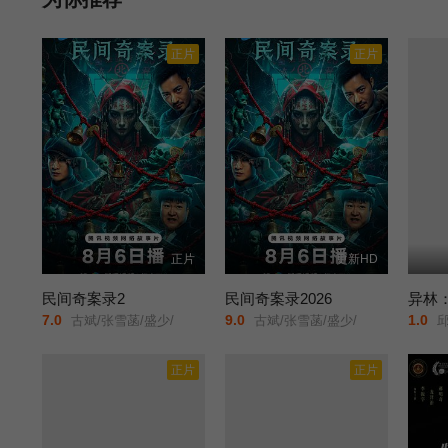
正片
正片
正片
更新HD
民间奇案录2
民间奇案录2026
异林
7.0
9.0
1.0
古斌/张雪菡/盛少/
古斌/张雪菡/盛少/
邱佳
正片
正片