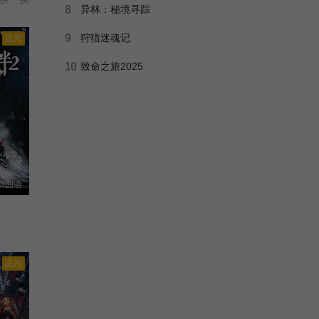
8
异林：秘境寻踪
9
狩猎迷魂记
正片
10
致命之旅2025
D国语
正片