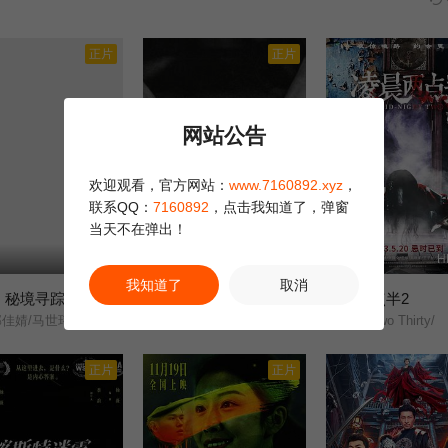
正片
正片
网站公告
欢迎观看，官方网站：
www.7160892.xyz
，
联系QQ：
7160892
，点击我知道了，弹窗
当天不在弹出！
HD
HD国语
H
我知道了
取消
：秘境寻踪
末路追凶
凌晨两点半2
1.0
8.0
婧/马世玮/马明宇/刘春霞/
赵廷义///阳知///马龙/
At Two Thirty/
正片
正片