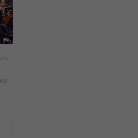
HD
//梁家智///查雨馨/
更多