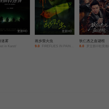
更新HD
更新HD
特迷雾
画乡萤火虫
狄仁杰之血谜棺
9.0
8.0
st in Karst/
FIREFLIES IN PAINTING VILLAGE/
罗立群///杜奕衡///张成凯///刘芯予///侍宣如///顾旭希///胡竞予///陈心怡///王安妮/