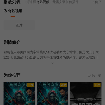
播放列表
当前资源来源
奇艺视频
- 无需安装任何插件
倒序
奇艺视频
正片
剧情简介
独居老人邓美娟因为常常接到骚扰电话而忧心忡忡，但是大儿子大
军及大儿媳却认为是老人因为丧偶而引发的臆想症。老邓试着跟小
儿子小兵沟通，却演变成因为看不惯同性恋儿子的生活习惯引发的
争吵。就这样，老邓变成了两个儿子生活中的闯入者，格格不入地
生活在老房子里。随着时间的推移，小区内发生的入室抢劫案以及
为你推荐
换一换
大军家里发生的恶作剧事件，逐渐让一家人变得警惕起来，而就在
正片
正片
正片
此时老邓遇到了一个游荡的少年，并好心地让他在家里借住。可是
事件并没有平息，而是愈演愈烈，两兄弟终于发现一切事件的发生
都与几十年前母亲在三线建设中发生的事有密切关系……