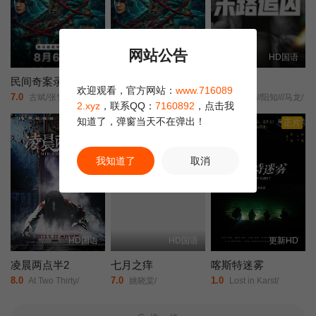
网站公告
正片
更新HD
HD国语
民间奇案录2
民间奇案录2026
末路追凶
欢迎观看，官方网站：
www.716089
7.0
9.0
1.0
古斌/张雪菡/盛少/
古斌/张雪菡/盛少/
赵廷义///阳知///马龙/
2.xyz
，联系QQ：
7160892
，点击我
知道了，弹窗当天不在弹出！
正片
正片
正片
我知道了
取消
HD国语
HD国语
更新HD
凌晨两点半2
七月之痒
喀斯特迷雾
8.0
7.0
1.0
At Two Thirty/
姚晓棠/
Lost in Karst/