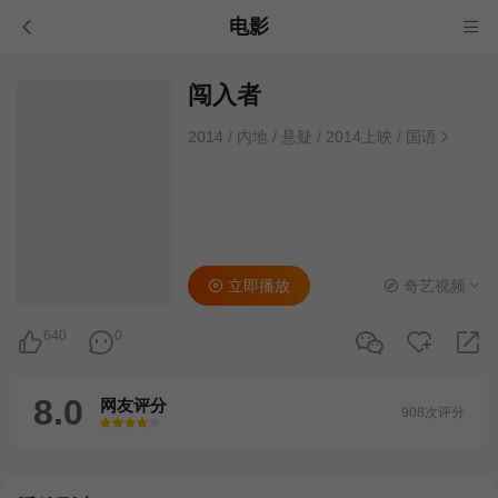
电影
闯入者
2014
/
内地
/
悬疑
/
2014上映
/
国语
立即播放
奇艺视频
640
0
8.0
网友评分
908次评分
很差
较差
还行
推荐
力荐