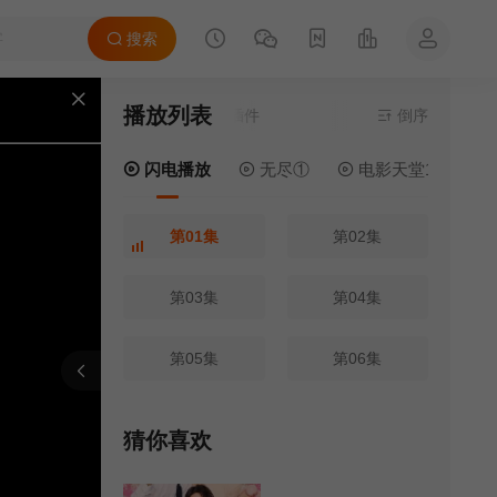
搜索
播放列表
当前资源来源
倒序
闪电
闪电播放
无尽①
电影天堂1
第01集
第02集
第03集
第04集
第05集
第06集
报错
刷新
上一集
下一集
猜你喜欢