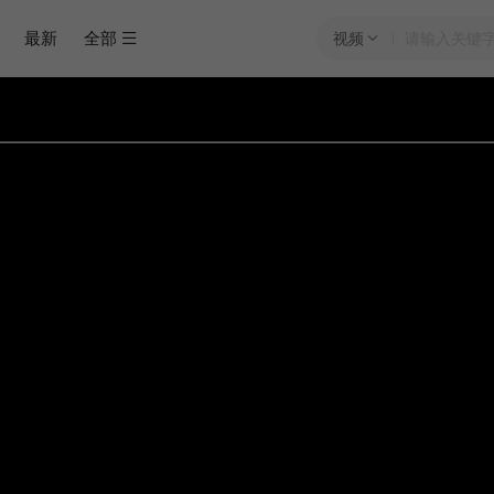
最新
全部
视频