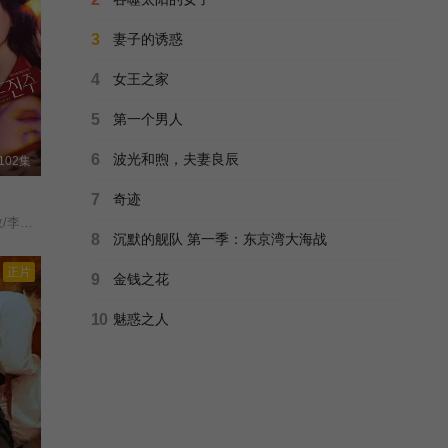
米之女/コメの女/
更新第09集
3
妻子的诱惑
正片
女囚七人
4
女王之家
女囚7人/七个女囚/女子监狱7/
已完结
5
第一个男人
豆瓣高分
对，就是那样
6
波光和煦，夫妻良辰
102集
没错//就是这样啊/
已完结
7
奇迹
李元宗/李代延/金宣敬/李甫姫/朴真熙/韩振熙/李应敬/金惠仙/이정용/채빈/
魔女之吻
8
沉默的舰队 第一季：东京湾大海战
韩俊宇/洪基俊/金正贤/朴敏英/李伊利雅/魏嘏隽/金琴顺/
更新至12集
正片
9
金钱之花
正片
东京二十三区女
10
魅惑之人
Tokyo Nijusan Ku Onna/
已完结
正片
SICKS恕乃抄～内阁情报调査室特务事项専従系事件簿
SPEC萨迦完结篇/SPECサーガ完結篇/
已完结