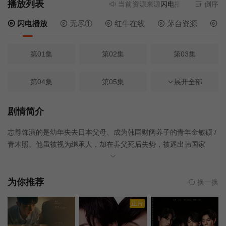
播放列表
当前资源来源
闪电播放
- 无需安装
倒序
闪电播放
无尽①
红牛在线
茅台资源
电
第01集
第02集
第03集
第04集
第05集
第06集
展开全部
第07集
第08集
第09集
剧情简介
志尊饰演的是幼年失去日本父母、成为韩国财阀养子的青年金敏硕 /
第10集
青木照。他虽被视为继承人，却在养父死后失势，被逐出韩国家
门，时隔23年重返日本。在那里，他邂逅了幼年丧父的医生河濑桃
子。事实上两人幼年曾有过一面之缘，却未察觉此事实，跨越23年
的时光彼此吸引。然而，意想不到的考验接连降临。标题引自韩国
为你推荐
换一换
谚语：“任何困难之事，只要不断挑战终会成功”。
正片