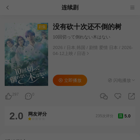
连续剧
没有砍十次还不倒的树
剧集
10回切って倒れない木はない
2026
/
日本,韩国
/
剧情 爱情 日本
/
2026-
04-12上映
/
日语
立即播放
闪电播放
297
0
2.0
网友评分
5.0
235次评分
豆
很差
较差
还行
推荐
力荐