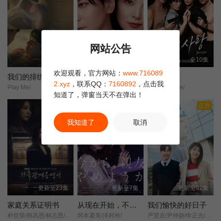
网站公告
更新至4集
更新至6集
全10集
欢迎观看，官方网站：
www.716089
我们的排练
致亲爱的丈夫~完美妻子的谎言~
罪与爱
2.xyz
，联系QQ：
7160892
，点击我
Play Me/
亲爱的丈夫～完美妻子的谎言～/親愛なる夫へ～完璧な妻の嘘～/
Sin And Love/
知道了，弹窗当天不在弹出！
正片
我知道了
取消
更新至23集
更新至7集
更新至92集
家庭关系证明书
从现在开始，不做朋友了吧。
我们愉快的好日子
朴世荣/韩高恩/林志恩/成伊言/
冈本夏美/泽村玲/
严贤京/尹仲勋/申正允/尹多英/金惠玉/鲜于在德/尹多勋/文喜京/李商淑/郑孝彬/李家豪/郑永琡/