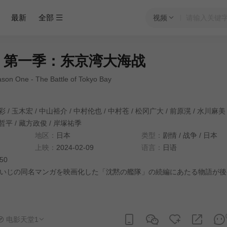
最新
全部
视频
 第一季：东京湾大海战
ason One - The Battle of Tokyo Bay
彩
/
玉木宏
/
中山裕介
/
中村伦也
/
中村苍
/
松冈广大
/
前原滉
/
水川麻美
哲平
/
藏方政俊
/
岸塚祐季
地区：
日本
类型：
剧情
/
战争
/
日本
上映：
2024-02-09
语言：
日语
:50
じの同名マンガを映画化した「沈黙の艦隊」の続編にあたる物語が後
电影天堂1