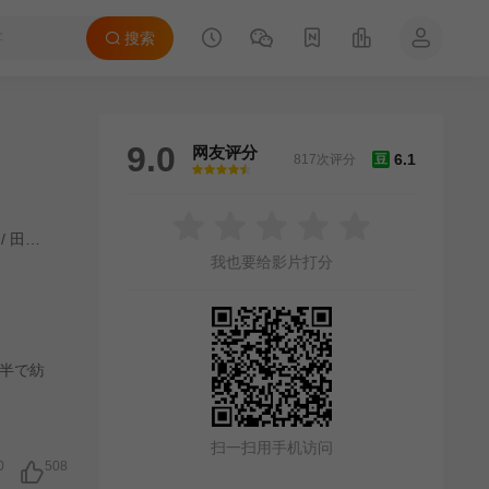
搜索
9.0
网友评分
6.1
817次评分
豆
很差
较差
还行
推荐
力荐
/
田中要次
/
田口浩正
/
桥爪功
/
冈本多绪
/
手塚通
/
酒向芳
/
笹野高史
/
我也要给影片打分
半で紡
扫一扫用手机访问
0
508