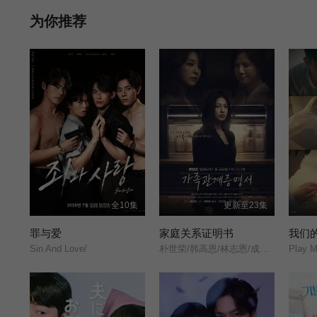
为你推荐
全10集
更新至23集
罪与爱
家庭关系证明书
我们
Sin And Love/
朴世荣/韩高恩/林志恩/成伊言/
Play M