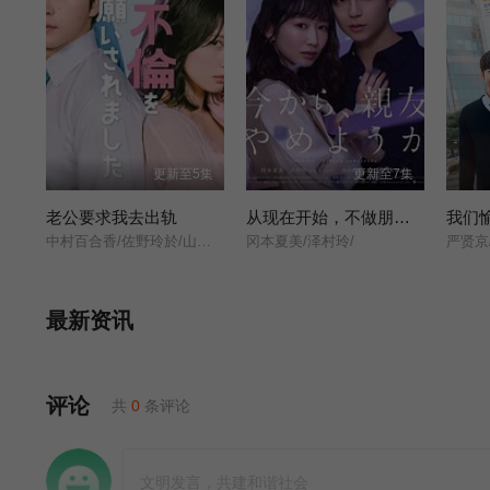
更新至5集
更新至7集
老公要求我去出轨
从现在开始，不做朋友了吧。
我们
中村百合香/佐野玲於/山野海/叶山奖之/滨津隆之/桥本美敦子/横野堇/
冈本夏美/泽村玲/
最新资讯
评论
共
0
条评论