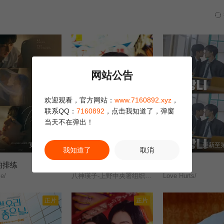
网站公告
欢迎观看，官方网站：
www.7160892.xyz
，
联系QQ：
7160892
，点击我知道了，弹窗
当天不在弹出！
更新至4集
更新至第04集
更新至第
我知道了
取消
的排练
八神瑛子：上野中央署组织犯罪对策课
初智齿
e/
八神瑛子-上野中央署组织犯罪对策课-/
Love Hurts/
正片
正片