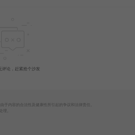
无评论，赶紧抢个沙发
何由于内容的合法性及健康性所引起的争议和法律责任。
处理。