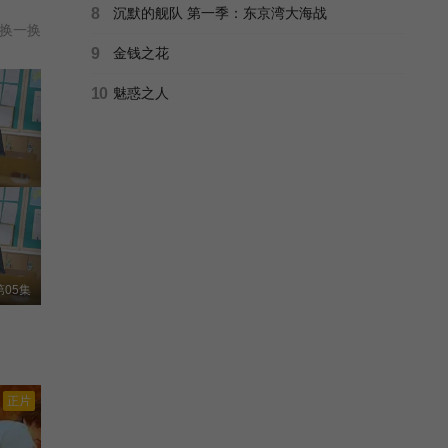
8
沉默的舰队 第一季：东京湾大海战
换一换
9
金钱之花
10
魅惑之人
05集
正片