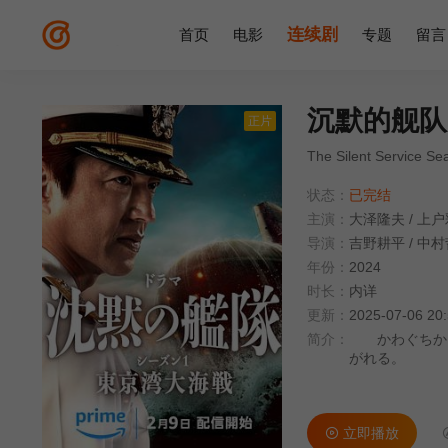
连续剧
首页
电影
专题
留言
沉默的舰队
正片
The Silent Service Se
状态：
已完结
主演：
大泽隆夫
/
上户
导演：
吉野耕平
/
中村
年份：
2024
时长：
内详
更新：
2025-07-06 20
简介：
かわぐちかい
がれる。
立即播放