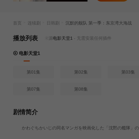
首页
连续剧
日韩剧
沉默的舰队 第一季：东京湾大海战
播放列表
当前资源来源
电影天堂1
- 无需安装任何插件
电影天堂1
第01集
第02集
第03集
第07集
第08集
剧情简介
かわぐちかいじの同名マンガを映画化した「沈黙の艦隊」の