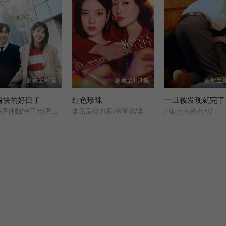
更新至92集
更新至101集
更新至第
愉快的好日子
红色珍珠
一旦被发现就完了
严贤京/尹仲勋/申正允/尹多英/金惠玉/鲜于在德/尹多勋/文喜京/李商淑/郑孝彬/李家豪/郑永琡/
李元宗/李代延/金宣敬/李甫姫/朴真熙/韩振熙/李应敬/金惠仙/이정용/채빈/
バレたら終わり/