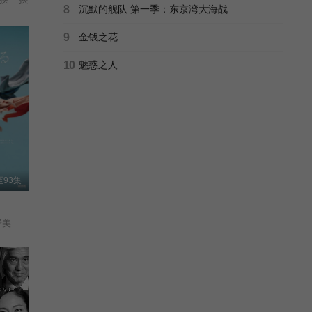
8
沉默的舰队 第一季：东京湾大海战
9
金钱之花
10
魅惑之人
93集
见上爱/上坂树里/水野美纪/早坂美海/小林隆/小林虎之介/津崎史郎/岩瀬顕子/三浦贵大/根岸季衣/大岛美幸/义达祐未/たくや/原田泰造/北村一辉/佐野晶哉/藤原季节/林裕太/坂东弥十郎/内田慈/小倉史也/片冈鹤太郎/松金米子/广冈由里子/春海四方/多部未华子/高岛政宏/二田絢乃/中田青渚/井上向日葵/丸山礼/研直子/生田绘梨花/菊池亚希子/中井友望/木越明/原嶋凛/玄理/伊势志摩/古川雄大/坂口涼太郎/平野生成/森田甘路/猫背椿/饭尾和树/若林时英/村上穂乃佳/东野绚香/大河原次郎/野添义弘/筒井道隆/仲/