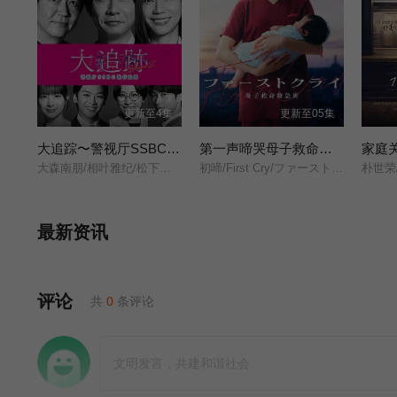
更新至4集
更新至05集
大追踪〜警视厅SSBC强行犯系〜 第二季
第一声啼哭母子救命急救班
家庭
大森南朋/相叶雅纪/松下奈绪/
初啼/First Cry/ファーストクライ/
最新资讯
评论
共
0
条评论