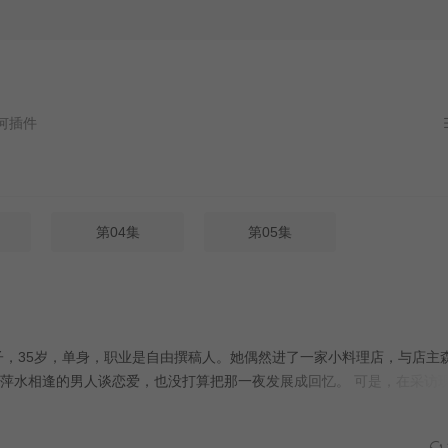
件
第04集
第05集
35岁，单身，职业是自由撰稿人。她偶然进了一家小料理店，与店主
萍水相逢的男人谈恋爱，也没打算把那一夜发展成回忆。 可是，在采访
实了，却…… 本剧改编自蜜柑子同名漫画。