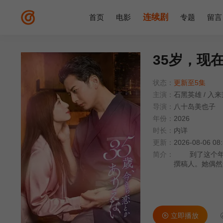
连续剧
首页
电影
专题
留言
35岁，现
状态：
更新至5集
主演：
石黑英雄
/
入来
导演：
八十岛美也子
年份：
2026
时长：
内详
更新：
2026-08-06 08
简介：
到了这个年纪
撰稿人。她偶然
然，她既没有心
场，她竟然与他
蜜柑子同名漫画
立即播放