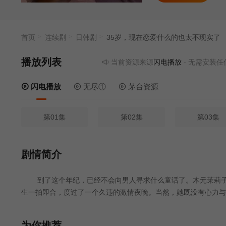
首页
连续剧
日韩剧
35岁，现在恋爱什么的也太不现实了
播放列表
当前资源来源
闪电播放
- 无需安装任何插
闪电播放
无尽①
茅台资源
第01集
第02集
第03集
剧情简介
到了这个年纪，已经不会向男人寻求什么童话了。木元茉莉子，
生一拍即合，度过了一个久违的激情夜晚。当然，她既没有心力与
她竟然与他重逢了——！？ 35岁，本以为现在恋爱什么的太不现
为你推荐