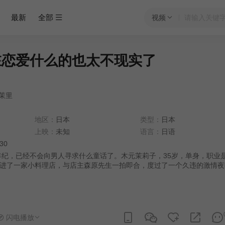
最新
全部
视频
在恋爱什么的也太不现实了
茉里
地区：
日本
类型：
日本
上映：
未知
语言：
日语
:30
，已经不会向男人寻求什么童话了。木元茉莉子，35岁，单身，职业
进了一家小料理店，与店主森原先生一拍即合，度过了一个久违的激情夜
力与萍水相逢的男人谈恋爱，也没打算把那一夜发展成回忆。 可是，在
重逢了——！？ 35岁，本以为现在恋爱什么的太不现实了，却…… 本剧
。
闪电播放