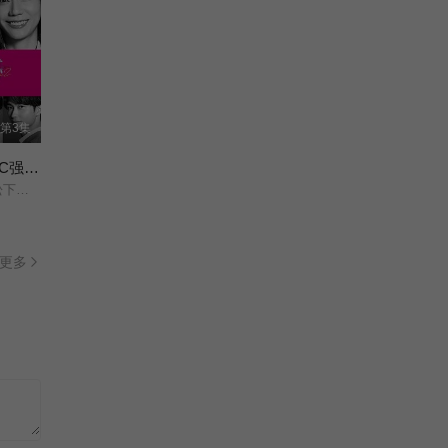
第3集
大追踪警视厅SSBC强行犯系第二季
大森南朋/相叶雅纪/松下奈绪/
更多