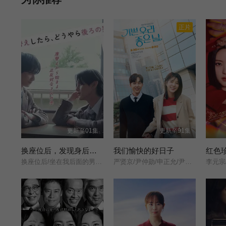
正片
更新至01集
更新至91集
换座位后，发现身后的男生好像喜欢我
我们愉快的好日子
红色
换座位后/坐在我后面的男生好像喜欢我/After Moving Seats/ The Boy Behind Me Has A Crush On Me/ย้ายที่นั่งทั้งที ไหงผู้ชายที่นั่งข้างหลังมาชอบผมได้ล่ะ/
严贤京/尹仲勋/申正允/尹多英/金惠玉/鲜于在德/尹多勋/文喜京/李商淑/郑孝彬/李家豪/郑永琡/