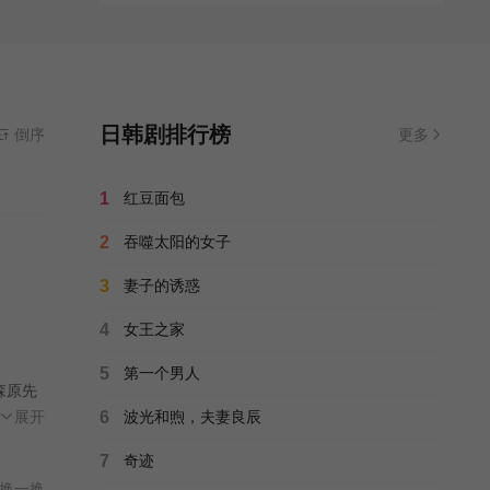
日韩剧排行榜
倒序
更多
1
红豆面包
2
吞噬太阳的女子
3
妻子的诱惑
4
女王之家
5
第一个男人
森原先
现场，
展开
6
波光和煦，夫妻良辰
7
奇迹
换一换