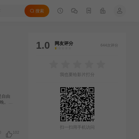
搜索
1.0
网友评分
644次评分
很差
较差
还行
推荐
力荐
我也要给影片打分
是自由
晚。当
采访现
改编自
扫一扫用手机访问
0
102