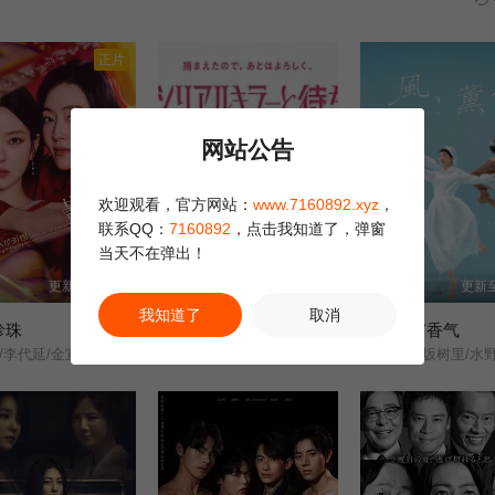
正片
网站公告
欢迎观看，官方网站：
www.7160892.xyz
，
联系QQ：
7160892
，点击我知道了，弹窗
当天不在弹出！
更新至100集
更新至5集
更新至
我知道了
取消
珍珠
今晚也要和连环杀手约会
风，带有香气
李元宗/李代延/金宣敬/李甫姫/朴真熙/韩振熙/李应敬/金惠仙/이정용/채빈/
横山裕/关水渚/