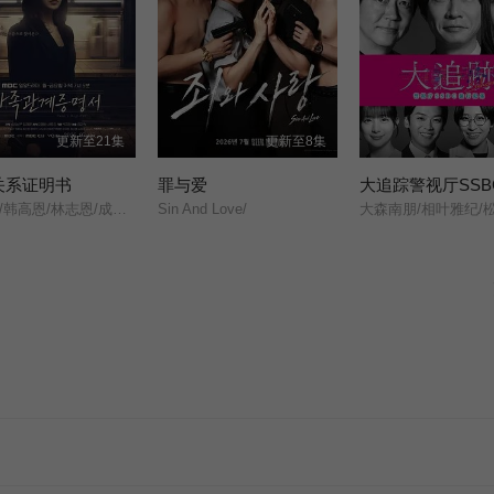
更新至21集
更新至8集
关系证明书
罪与爱
朴世荣/韩高恩/林志恩/成伊言/
Sin And Love/