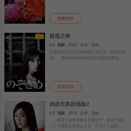
（小泽真珠饰）来了。石丸村里有唯一的剧
团“微风”，久美（足立梨花饰）也是其中的一
员
查看详情
已完结
窥视之眸
正片
2.0
电影
· 2016 · 日本 · 恐怖
在电视台担任导演助理的三岛彩乃（板野友美
饰），某晚接到外出采访死亡事故的通知。他
独自带着设备赶赴事发地点，见证了大学生城
户勇太郎惨烈而诡异的死状。事后彩乃对该事
件颇为在意，而从电视台同侪口中又得知青
查看详情
正片
鸡皮疙瘩剧场版2
1.0
电影
· 2014 · 日本 · 恐怖
幽霊や超常現象も登場せず、音楽で煽る
ことや過度な演出もせず、日常から逸脱しな