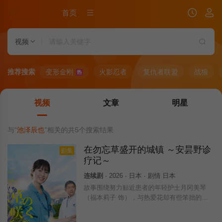
首页
视频
推荐搜索
变形金刚
火影忍者
复仇者联盟
战狼
热
视频
文章
明星
与“
池泽辰也
”相关的共
5
个搜索结果
在勿忘草盛开的城镇 ～安昙野诊
剧集
疗记～
连续剧
· 2026 · 日本 · 剧情 日本
故事围绕努力贴近患者的年轻护士月冈美琴
（福本莉子 饰），与热爱花却有些笨拙的实
习医生桂正太郎（菅生新树 饰）展开。两人
在高龄化急速加剧的安昙野地区医疗一线工