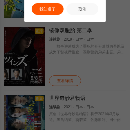
人在高龄化急速加剧的安昙野地区医疗一线工
作，直面老年医疗与临终关怀的现实难题。在
我知道了
取消
查看详情
更新第06集
镜像双胞胎 第二季
正片
连续剧
· 2019 · 日本 · 日本
故事讲述成为了罪犯的哥哥葛城勇吾以及
成为了警视厅搜查一课刑警的弟弟圭吾。弟弟
因在杀人未遂事件中被测出了与嫌疑人的DNA
跟自己完全一样而遭到逮捕。此时他想起了在
20年前因被诱拐而下落不明的双胞胎哥哥
查看详情
已完结
世界奇妙君物语
剧集
连续剧
· 2021 · 日本 · 日本
原创《世界奇妙君物语》将于2021年3月放
送。黑岛结菜、葵若菜、佐藤胜利、田中丽
奈、上田龙也联合主演。本片改编自著名作家