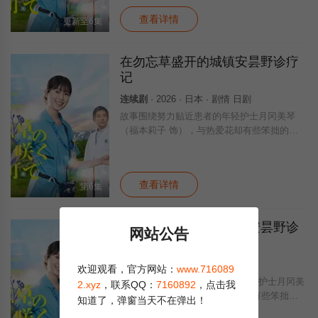
作，直面老年医疗与临终关怀的现实难题。
查看详情
在“延
更新至6集
在勿忘草盛开的城镇安昙野诊疗
记
连续剧
· 2026 · 日本 · 剧情 日剧
故事围绕努力贴近患者的年轻护士月冈美琴
（福本莉子 饰），与热爱花却有些笨拙的实
习医生桂正太郎（菅生新树 饰）展开。两人
在高龄化急速加剧的安昙野地区医疗一线工
作，直面老年医疗与临终关怀的现实难题。
查看详情
在“延
第6集
在勿忘草盛开的城镇～安昙野诊
网站公告
疗记～
连续剧
· 2026 · 日本 · 剧情 日本
欢迎观看，官方网站：
www.716089
故事围绕努力贴近患者的年轻护士月冈美
2.xyz
，联系QQ：
7160892
，点击我
琴（福本莉子 饰），与热爱花却有些笨拙的
知道了，弹窗当天不在弹出！
实习医生桂正太郎（菅生新树 饰）展开。两