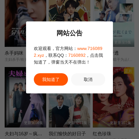
网站公告
更新至3集
更新至3集
更新至5集
欢迎观看，官方网站：
www.716089
杀手妈咪
律政节拍：逆转法庭
直到T恤干透
2.xyz
，联系QQ：
7160892
，点击我
主妇杀手/有夫之妇杀手/Married Woman Killer/A Bona Fide Killer/
铃鹿央士/稻垣吾郎/小雪/前原瑞树/夏生大湖/伊藤万理华/田中哲司/
T恤渐干/T恤晾干为止/直到T恤干了为止/Until the T-Shirt Dries/
知道了，弹窗当天不在弹出！
正片
正片
我知道了
取消
更新第06集
更新至93集
更新至102集
夫妇与16岁～疯狂的邻居～
我们愉快的好日子
红色珍珠