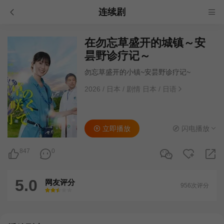
连续剧
在勿忘草盛开的城镇～安
昙野诊疗记～
勿忘草盛开的小镇~安昙野诊疗记~
2026
/
日本
/
剧情 日本
/
日语
立即播放
闪电播放
847
0
5.0
网友评分
956次评分
很差
较差
还行
推荐
力荐