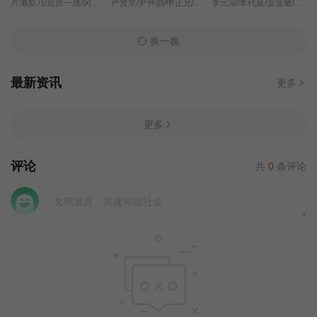
片濑梨乃/豆原一成/冈田结实/林芽亚里/平野生成/北村优衣/西山茧子/
严贤京/尹仲勋/申正允/尹多英/金惠玉/鲜于在德/尹多勋/文喜京/李商淑/郑孝彬/李家豪/郑永琡/
李元宗/李代延/金宣敬/李甫姫/朴真熙/韩振熙/李应敬/金惠仙/이정용/채빈/
换一换
最新资讯
更多
更多
评论
共
0
条评论