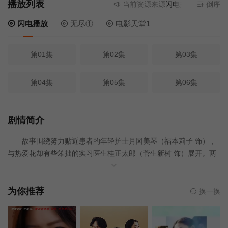
播放列表
当前资源来源
闪电播放
- 无需安装
倒序
闪电播放
无尽①
电影天堂1
第01集
第02集
第03集
第04集
第05集
第06集
剧情简介
故事围绕努力贴近患者的年轻护士月冈美琴（福本莉子 饰），
与热爱花却有些笨拙的实习医生桂正太郎（菅生新树 饰）展开。两
人在高龄化急速加剧的安昙野地区医疗一线工作，直面老年医疗与
临终关怀的现实难题。在“延长生命，还是陪伴离世”的沉重抉择中，
他们不断思考人与生命的意义。随着一个个患者的相遇与别离，两
为你推荐
换一换
人逐渐理解何为“好好活着”、又该如何走向生命的终点，也慢慢触及
医疗真正的本质。