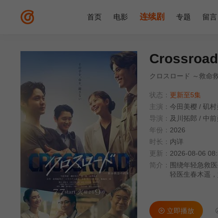
连续剧
首页
电影
专题
留言
Crossr
クロスロード ～救命
状态：
更新至5集
主演：
今田美樱
/
矶村
导演：
及川拓郎
/
中前
年份：
2026
时长：
内详
更新：
2026-08-06 08
简介：
围绕年轻急救医
轻医生春木遥，
然拼尽全力与同
立即播放