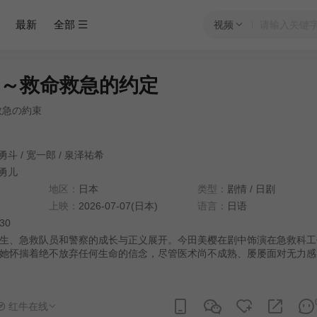
最新
全部
视频
oad～救命救急的约定
救急の約束
勇斗
/
宽一郎
/
泉泽祐希
勇儿
地区：
日本
类型：
剧情
/
日剧
上映：
2026-07-07(日本)
语言：
日语
:30
生、急救队员和警察的成长与正义展开。今田美樱在剧中饰演在急救科工
她怀揣着绝不放弃任何生命的信念，尽管医术尚不成熟、屡屡面对无力感
伴们在挫折中成长。
红牛在线