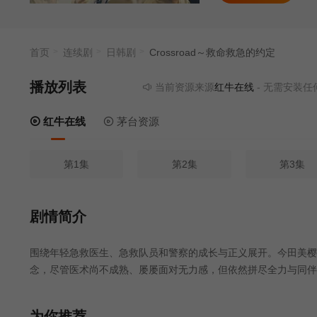
首页
连续剧
日韩剧
Crossroad～救命救急的约定
播放列表
当前资源来源
红牛在线
- 无需安装任何插
红牛在线
茅台资源
第1集
第2集
第3集
剧情简介
围绕年轻急救医生、急救队员和警察的成长与正义展开。今田美樱
念，尽管医术尚不成熟、屡屡面对无力感，但依然拼尽全力与同伴
为你推荐