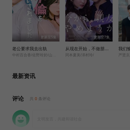
更新至5集
更新至7集
老公要求我去出轨
从现在开始，不做朋友了吧。
我们
中村百合香/佐野玲於/山野海/叶山奖之/滨津隆之/桥本美敦子/横野堇/
冈本夏美/泽村玲/
最新资讯
评论
共
0
条评论