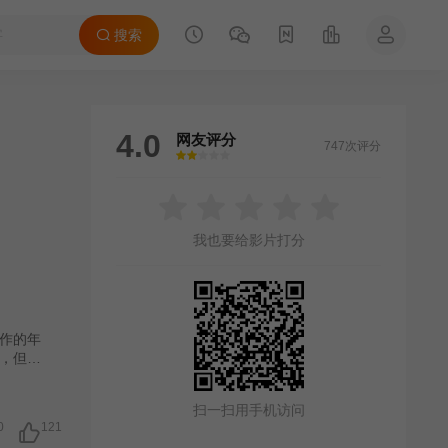
搜索
4.0
网友评分
747次评分
很差
较差
还行
推荐
力荐
我也要给影片打分
作的年
，但依
扫一扫用手机访问
0
121