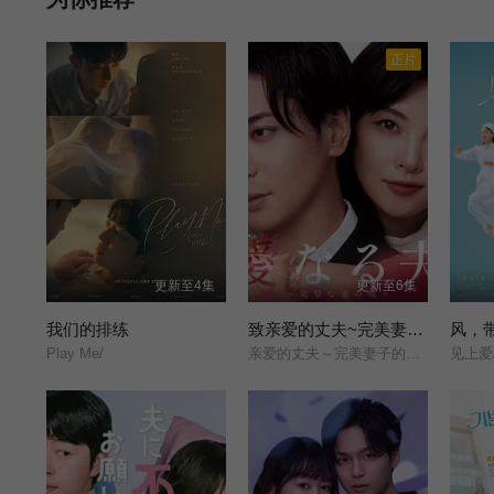
正片
更新至4集
更新至6集
我们的排练
致亲爱的丈夫~完美妻子的谎言~
风，
Play Me/
亲爱的丈夫～完美妻子的谎言～/親愛なる夫へ～完璧な妻の嘘～/