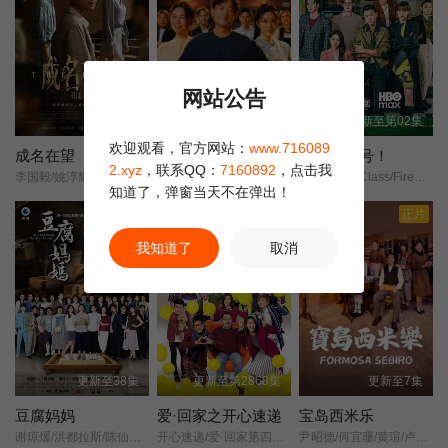
置，于是两人结成了冤家，展开了一番明争暗斗。幸好随后两人握
手言和，子朗更是暗恋上了Madam 刑，两人一起携手为那些沉冤待
第22集
第23集
第24集
雪的冤案伸张正义。
网站公告
第25集
更新至4集
更新至44集
更新至第02集
欢迎观看，官方网站：
www.716089
成名在望
阿松与阿暖
来！金来号！
2.xyz
，联系QQ：
7160892
，点击我
李国毅/姚淳耀/蔡亘晏/黄迪扬/黄采仪/龙天翔/乔瑟夫/吴言凜/黄惟/朱匀甄/段钧豪/
柯叔元/韩瑜/张睿家/杨子仪/
台版梨泰院Class/Fired Up/
知道了，弹窗当天不在弹出！
豆瓣高分
正片
我知道了
取消
更新至38集
更新至第2868集
更新至7集
豆腐妈妈
爱·回家之开心速递
宝岛西米乐
谢琼煖/洪都拉斯/陈仙梅/蓝苇华/苏晏霈/曾智希/曾子益/陈志强/郭忠祐/李之勤/潘奕如/范瑞君/王耿豪/吴铃山/张倩/李运庆/罗子惟/宫美乐/王晴/于浩威/马国毕/张世贤/徐千京/黄子玲/黄靖雅/李佩怡/吴政澔/黄尚禾/吴皓升/
开心速递/爱·回家第四季/Come Home Love: Happy Courier/(Come Home Love: Lo and Behold/
尹昭德/何宜珊/黄瑄/卢彦泽/陈文山/王盈凯/黄婕菲/蔡祥/马国贤/孙绽/陈婉婷/王丁筑/璟宣/许瀞蔆/张雁名/颜邦智/曹景俊/陈玹宇/李緻/洪淇/刘汉强/张育绮/逸祥/亮曦/王芮希/李祐诚/卢尚恩/李铭叡/黄隽智/张景闳/游安顺/杨子仪/