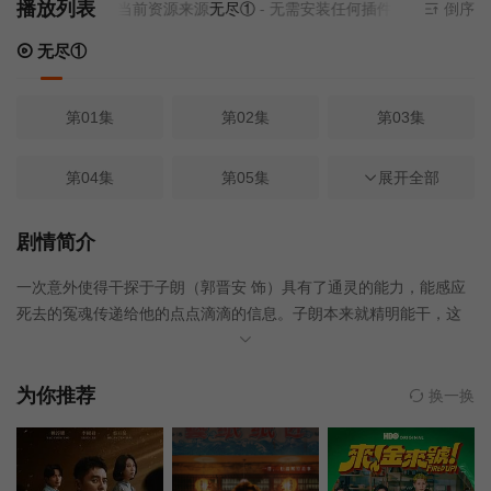
播放列表
当前资源来源
无尽①
- 无需安装任何插件
倒序
无尽①
第01集
第02集
第03集
第04集
第05集
第06集
展开全部
第07集
第08集
第09集
剧情简介
一次意外使得干探于子朗（郭晋安 饰）具有了通灵的能力，能感应
第10集
第11集
第12集
死去的冤魂传递给他的点点滴滴的信息。子朗本来就精明能干，这
下更是如虎添翼，屡破奇案。才华出众的他却受到了上司的嫉妒，
第13集
第14集
第15集
于是借口特别凶案调查组的上司准备退休，到那里很快就能升职将
他调到了那个警局神憎鬼厌的部门，D. I.E.。与此同时，Madam 刑
为你推荐
换一换
（郭羡妮 饰）因为过于想表现自己而屡屡闯祸，结果遭到多方投诉
第16集
第17集
第18集
而被上司打发到了D.I.E.。Madam 刑和子朗来到这里都发现这里的
人十分奇离古怪，由于两人都一心想着接替即将提休的上司的位
第19集
第20集
第21集