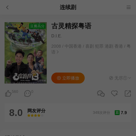
连续剧
古灵精探粤语
豆瓣高分
D.I.E.
2008
/
中国香港
/
喜剧 犯罪 港剧 香港
/
粤
语
立即播放
无尽①
560
0
8.0
网友评分
7.9
349次评分
豆
很差
较差
还行
推荐
力荐