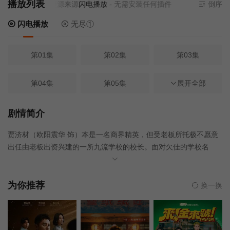
播放列表
当前资源来源
闪电播放
- 无需安装任何插件
倒序
闪电播放
无尽①
第01集
第02集
第03集
第04集
第05集
第06集
展开全部
第07集
第08集
第09集
剧情简介
贾济材（欧阳震华 饰）本是一名商界精英，但受老板所托极不愿意
第10集
第11集
第12集
出任由老板出资兴建的一所九流学校的校长。面对欠佳的学校名
誉，无心向学的学生与不太配合的教师，济材无奈却想尽办法要帮
第13集
第14集
第15集
学校扭转亏款局面。 为了开源节流，济材决定裁员，做事吊儿
郎当的曾政良（陶大宇 饰）成为首选对象，就连一向唯一一名积极
为你推荐
换一换
的老师王若诗（郭可盈 饰）也被锁定。此三个人都有各异的立场，
第16集
第17集
第18集
常常发生冲突，但每一次冲突的发生都需要他们齐心协力解决，使
他们对彼此也渐渐改观，继而令济材与政良同时爱上了若诗。
第19集
第20集
第21集