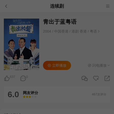
连续剧
青出于蓝粤语
2004
/
中国香港
/
港剧 香港
/
粤语
立即播放
闪电播放
637
0
6.0
网友评分
467次评分
很差
较差
还行
推荐
力荐