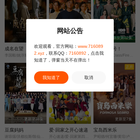
他们的努力都激起了同事们的斗志，在管教学生方面也颇有成效，
全校上下合作一条心。没想到，学校将要关闭的消息传来了……
第22集
第23集
第24集
网站公告
第25集
第26集
第27集
更新至4集
更新至45集
更新至第02集
欢迎观看，官方网站：
www.716089
第29集
第30集
第28集
成名在望
阿松与阿暖
来！金来号！
2.xyz
，联系QQ：
7160892
，点击我
李国毅/姚淳耀/蔡亘晏/黄迪扬/黄采仪/龙天翔/乔瑟夫/吴言凜/黄惟/朱匀甄/段钧豪/
柯叔元/韩瑜/张睿家/杨子仪/
台版梨泰院Class/Fired Up/
知道了，弹窗当天不在弹出！
豆瓣高分
正片
我知道了
取消
更新至38集
更新至第2868集
更新至7集
豆腐妈妈
爱·回家之开心速递
宝岛西米乐
谢琼煖/洪都拉斯/陈仙梅/蓝苇华/苏晏霈/曾智希/曾子益/陈志强/郭忠祐/李之勤/潘奕如/范瑞君/王耿豪/吴铃山/张倩/李运庆/罗子惟/宫美乐/王晴/于浩威/马国毕/张世贤/徐千京/黄子玲/黄靖雅/李佩怡/吴政澔/黄尚禾/吴皓升/
开心速递/爱·回家第四季/Come Home Love: Happy Courier/(Come Home Love: Lo and Behold/
尹昭德/何宜珊/黄瑄/卢彦泽/陈文山/王盈凯/黄婕菲/蔡祥/马国贤/孙绽/陈婉婷/王丁筑/璟宣/许瀞蔆/张雁名/颜邦智/曹景俊/陈玹宇/李緻/洪淇/刘汉强/张育绮/逸祥/亮曦/王芮希/李祐诚/卢尚恩/李铭叡/黄隽智/张景闳/游安顺/杨子仪/