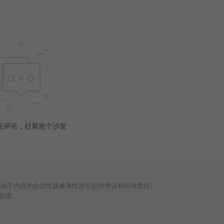
无评论，赶紧抢个沙发
何由于内容的合法性及健康性所引起的争议和法律责任。
处理。