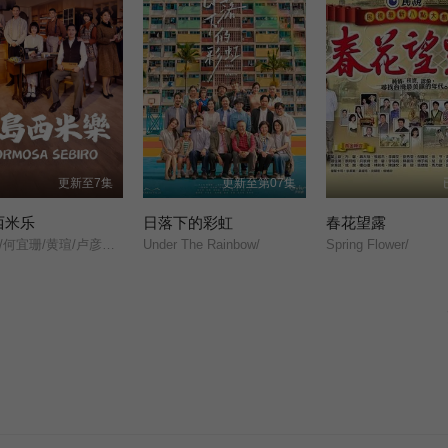
更新至7集
更新至第07集
西米乐
日落下的彩虹
春花望露
尹昭德/何宜珊/黄瑄/卢彦泽/陈文山/王盈凯/黄婕菲/蔡祥/马国贤/孙绽/陈婉婷/王丁筑/璟宣/许瀞蔆/张雁名/颜邦智/曹景俊/陈玹宇/李緻/洪淇/刘汉强/张育绮/逸祥/亮曦/王芮希/李祐诚/卢尚恩/李铭叡/黄隽智/张景闳/游安顺/杨子仪/
Under The Rainbow/
Spring Flower/