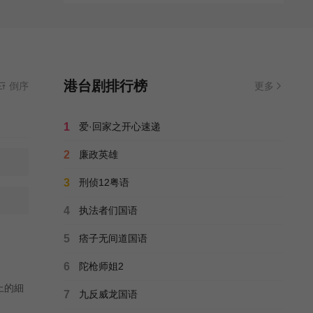
港台剧排行榜
倒序
更多
1
爱·回家之开心速递
2
廉政英雄
3
刑侦12粤语
4
执法者们国语
5
痞子无间道国语
6
陀枪师姐2
上的細
7
九反威龙国语