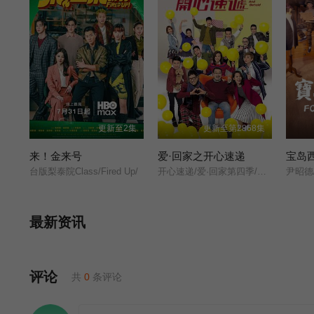
更新至2集
更新至第2868集
来！金来号
爱·回家之开心速递
宝岛
台版梨泰院Class/Fired Up/
开心速递/爱·回家第四季/Come Home Love: Happy Courier/(Come Home Love: Lo and Behold/
最新资讯
评论
共
0
条评论