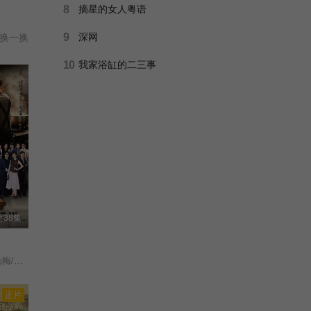
8
摘星的女人粤语
9
深网
换一换
10
我家浴缸的二三事
38集
谢琼煖/洪都拉斯/陈仙梅/蓝苇华/苏晏霈/曾智希/曾子益/陈志强/郭忠祐/李之勤/潘奕如/范瑞君/王耿豪/吴铃山/张倩/李运庆/罗子惟/宫美乐/王晴/于浩威/马国毕/张世贤/徐千京/黄子玲/黄靖雅/李佩怡/吴政澔/黄尚禾/吴皓升/
正片