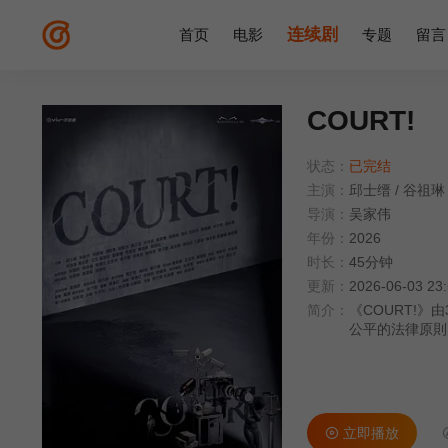
连续剧
首页
电影
专题
留言
COURT!
状态：
已完结
主演：
邱士缙
/
谷祖琳
导演：
吴家伟
年份：
2026
时长：
45分钟
更新：
2026-06-03 23
简介：
《COURT!
公平的法律原則
考驗。
立即播放