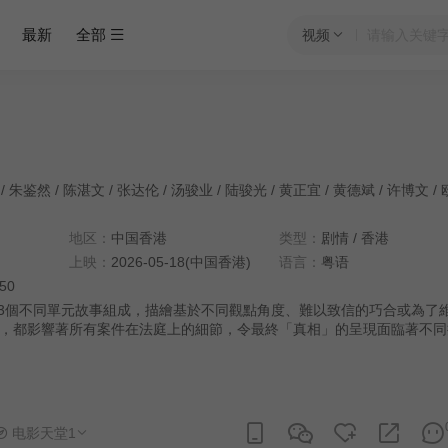
最新
全部
视频
/
朱鉴然
/
陈湛文
/
张达伦
/
汤骏业
/
陆骏光
/
黄正宜
/
黄德斌
/
许博文
/
地区：
中国香港
类型：
剧情
/
香港
上映：
2026-05-18(中国香港)
语言：
粤语
:50
》由3個不同單元故事組成，描繪基於不同觀點角度、難以致信的巧合或為了
，都影響著所有案件在法庭上的細節，令最終「真相」的呈現面臨著不同
电影天堂1