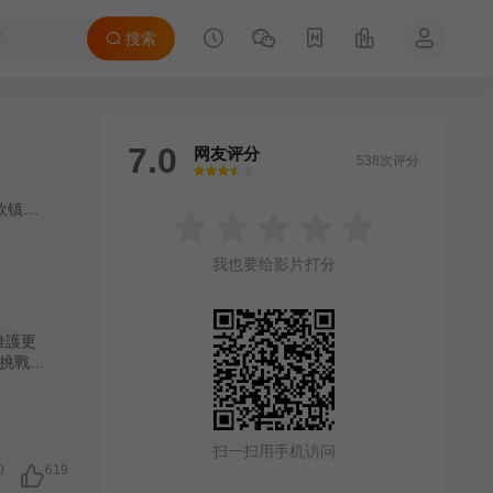
搜索
7.0
网友评分
538次评分
很差
较差
还行
推荐
力荐
欧镇灏
/
徐浩昌
/
苏家乐
/
伍咏诗
/
彭杏英
/
陈淑仪
/
练美娟
/
张锦程
/
张
我也要给影片打分
維護更
挑戰和
扫一扫用手机访问
0
619