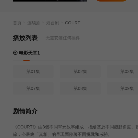
首页
连续剧
港台剧
COURT!
播放列表
源来源
电影天堂1
- 无需安装任何插件
电影天堂1
第01集
第02集
第03集
第07集
第08集
第09集
剧情简介
《COURT!》由3個不同單元故事組成，描繪基於不同觀點角度
節，令最終「真相」的呈現面臨著不同挑戰和考驗。