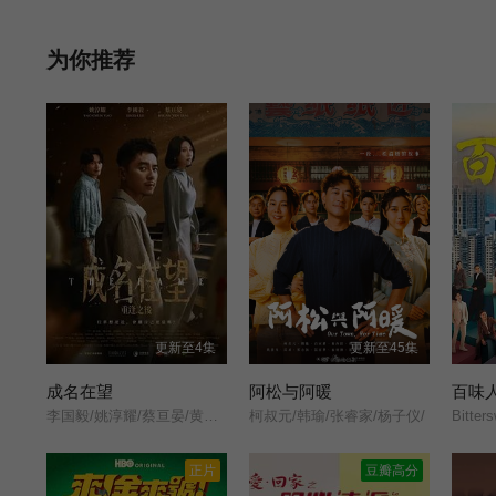
为你推荐
更新至4集
更新至45集
成名在望
阿松与阿暖
百味
李国毅/姚淳耀/蔡亘晏/黄迪扬/黄采仪/龙天翔/乔瑟夫/吴言凜/黄惟/朱匀甄/段钧豪/
柯叔元/韩瑜/张睿家/杨子仪/
Bitter
正片
豆瓣高分