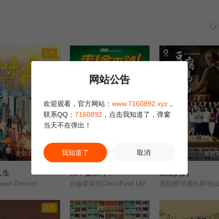
正片
网站公告
欢迎观看，官方网站：
www.7160892.xyz
，
联系QQ：
7160892
，点击我知道了，弹窗
当天不在弹出！
我知道了
取消
更新至第252集
更新至第02集
更新至
人生
来！金来号！
豆腐妈妈
sweet Destiny/
台版梨泰院Class/Fired Up/
正片