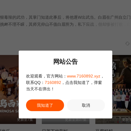
第28集
第29集
第30集已
狠毒辣的武功，其掌门知道此事后，将他逐W出武当。白眉在广州自立门
挑衅不理不睬，其师兄仰山不值白眉所为，私下应战，但却惨被打败，此
二人却由此而相识，至善听官下言下山，视察武林情况，二人开始踏足江
以提倡体育精神为主，希望以正武林歪风。武术大赛中，松等人一边细心
正片
网站公告
欢迎观看，官方网站：
www.7160892.xyz
，
联系QQ：
7160892
，点击我知道了，弹窗
当天不在弹出！
我知道了
取消
更新至7集
更新至第07集
更新至