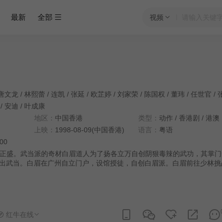
最新
全部
视频
唐文龙
/
林熙蕾
/
连凯
/
张延
/
欧芷婷
/
刘家荣
/
陈国权
/
董玮
/
任世官
/
/
安迪
/
叶成康
地区：
中国香港
类型：
动作
/
香港剧
/
港澳
上映：
1998-08-09(中国香港)
语言：
粤语
:00
正盛。武当派的奇材白眉道人为了扬各立万自创阴狠毒辣的武功，其掌门
出武当。白眉在广州自立门户，设馆授徒，自创白眉派。白眉前往少林挑
他的挑衅不理不睬，其师兄仰山不值白眉所为，私下应战，但却惨被打败
熙官孤身到少林寺寻找至善，拜师学艺，可惜被拒。然二人却由此而相识
视察武林情况，二人开始踏足江湖……至善察觉到世人对武学真理全不理
，以提倡体育精神为主，希望以正武林歪风。武术大赛中，松等人一边细
红牛在线