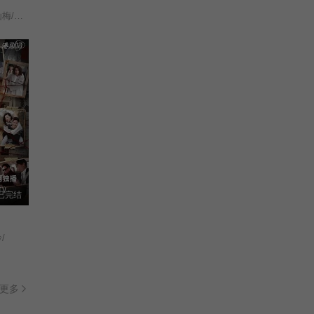
谢琼煖/洪都拉斯/陈仙梅/蓝苇华/苏晏霈/曾智希/曾子益/陈志强/郭忠祐/李之勤/潘奕如/范瑞君/王耿豪/吴铃山/张倩/李运庆/罗子惟/宫美乐/王晴/于浩威/马国毕/张世贤/徐千京/黄子玲/黄靖雅/李佩怡/吴政澔/黄尚禾/吴皓升/
已完结
/
更多