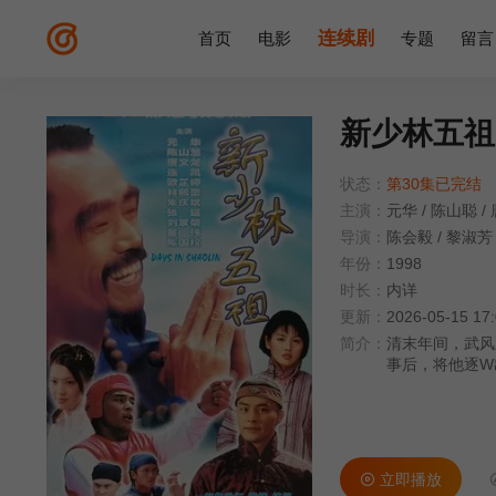
连续剧
首页
电影
专题
留言
新少林五祖
状态：
第30集已完结
主演：
元华
/
陈山聪
/
导演：
陈会毅
/
黎淑芳
年份：
1998
时长：
内详
更新：
2026-05-15 17
简介：
清末年间，武风
事后，将他逐W
禅师，然至善对
时，少林武痴洪
听官下言下山，
成立精武体育会
至善分析
立即播放