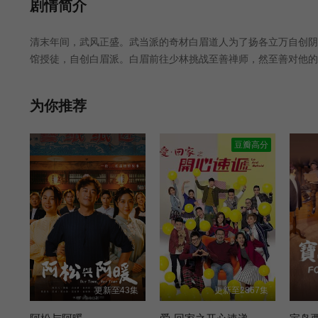
第25集
第26集
第27集
剧情简介
清末年间，武风正盛。武当派的奇材白眉道人为了扬各立万自创阴
馆授徒，自创白眉派。白眉前往少林挑战至善禅师，然至善对他的
少林武痴洪熙官孤身到少林寺寻找至善，拜师学艺，可惜被拒。然
湖……至善察觉到世人对武学真理全不理解，遂成立精武体育会，
为你推荐
至善分析
豆瓣高分
更新至43集
更新至2867集