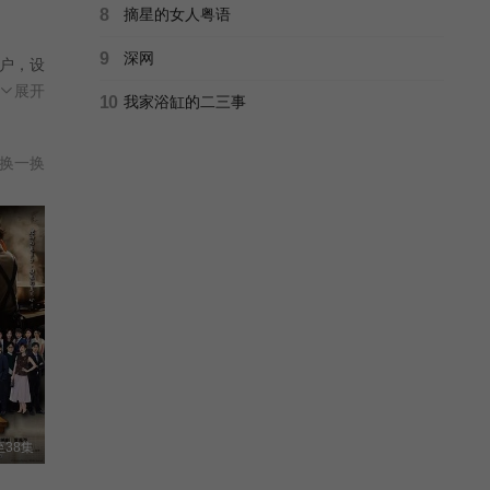
完结
8
摘星的女人粤语
9
深网
户，设
时，
展开
10
我家浴缸的二三事
听从
换一换
38集