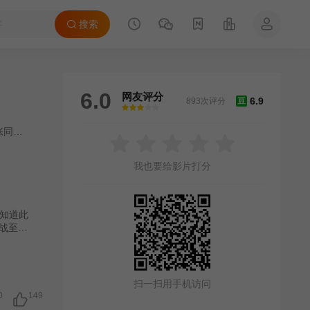
搜索
6.0
网友评分
6.9
893次评分
豆
很差
较差
还行
推荐
力荐
张同祖
/
徐二牛
我也要给影片打分
知道此
战至善
，此
，至善
解，遂
心听从
扫一扫用手机访问
0
149