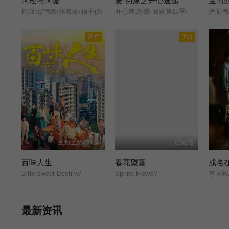
阿松与阿暖
爱·回家之开心速递
宝岛
柯叔元/韩瑜/张睿家/杨子仪/
开心速递/爱·回家第四季/Come Home Love: Happy Courier/(Come Home Love: Lo and Behold/
正片
正片
更新至第251集
已完结
百味人生
春花望露
成名
Bittersweet Destiny/
Spring Flower/
最新资讯