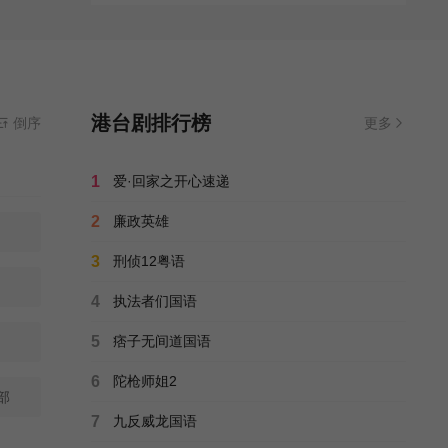
港台剧排行榜
倒序
更多
1
爱·回家之开心速递
2
廉政英雄
3
刑侦12粤语
4
执法者们国语
5
痞子无间道国语
6
陀枪师姐2
部
7
九反威龙国语