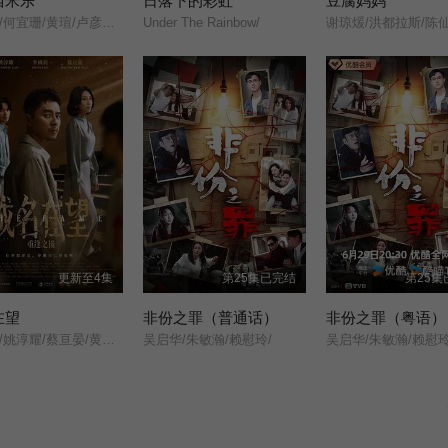
西米乐
日落下的彩虹
豆腐妈妈
尹昭德/何宜珊/黄瑄/卢彦泽/陈文山/王盈凯/黄婕菲/蔡祥/马国贤/孙绽/陈婉婷/王丁筑/璟宣/许瀞蔆/张雁名/颜邦智/曹景俊/陈玹宇/李緻/洪淇/刘汉强/张育绮/逸祥/亮曦/王芮希/李祐诚/卢尚恩/李铭叡/黄隽智/张景闳/游安顺/杨子仪/
Under The Rainbow/
更新至4集
第25集已完结
第25集
在望
非份之罪（普通话）
非份之罪（粤语）
李国毅/姚淳耀/蔡亘晏/黄迪扬/黄采仪/龙天翔/乔瑟夫/吴言凜/黄惟/朱匀甄/段钧豪/
吴启华/朱敏瀚/赖慰玲/
吴启华/朱敏瀚/赖慰玲