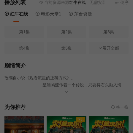
播放列表
当前资源来源
红牛在线
- 无需安装任何插件
倒序
红牛在线
电影天堂1
茅台资源
第1集
第2集
第3集
第4集
第5集
展开全部
第6集
第7集
第8集
第9集
剧情简介
改编自小说《观看流星的正确方式》。
第10集
第11集
第12集完结
星浦屿流传着一个传说，只要将石头抛入海
里，愿望就可能成真。陷入人生低谷的向永，在绝望中许下「想消
失」的愿望，隔天醒来竟成为另一个人「小右」。所有人都不再认
得他。只有挚友宛哲察觉异样，陪伴他重新面对人生。旧友兼暗恋
为你推荐
换一换
对象皓维回到岛上，意外从小右身上感受到熟悉的吸引力。同时，
正片
宛哲在流星夜许下「想要轰烈爱情」的愿望，渔工小海开始热烈追
求他。当流星再次划破夜空，他们必须在现实与奇迹之间，做出无