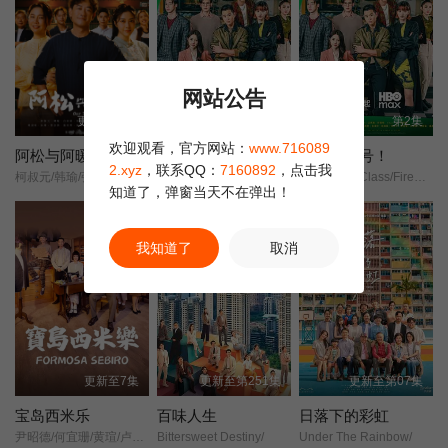
法回头的决定。
网站公告
更新至44集
更新至2集
第2集
欢迎观看，官方网站：
www.716089
阿松与阿暖
来！金来号
来！金来号！
2.xyz
，联系QQ：
7160892
，点击我
柯叔元/韩瑜/张睿家/杨子仪/
台版梨泰院Class/Fired Up/
台版梨泰院Class/Fired Up/
知道了，弹窗当天不在弹出！
正片
正片
我知道了
取消
更新至7集
更新至第251集
更新至第07集
宝岛西米乐
百味人生
日落下的彩虹
尹昭德/何宜珊/黄瑄/卢彦泽/陈文山/王盈凯/黄婕菲/蔡祥/马国贤/孙绽/陈婉婷/王丁筑/璟宣/许瀞蔆/张雁名/颜邦智/曹景俊/陈玹宇/李緻/洪淇/刘汉强/张育绮/逸祥/亮曦/王芮希/李祐诚/卢尚恩/李铭叡/黄隽智/张景闳/游安顺/杨子仪/
Bittersweet Destiny/
Under The Rainbow/