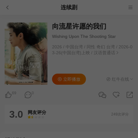
连续剧
向流星许愿的我们
Wishing Upon The Shooting Star
2026
/
中国台湾
/
同性 奇幻 台湾
/
2026-0
3-26(中国台湾)上映
/
汉语普通话
立即播放
红牛在线
69
0
3.0
网友评分
249次评分
很差
较差
还行
推荐
力荐