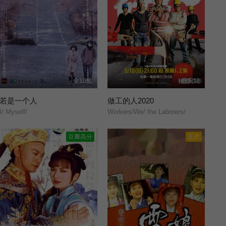
全10集
已完结
若是一个人
做工的人2020
I/ Myself/
Workers/We/ the Laborers/
豆瓣高分
正片