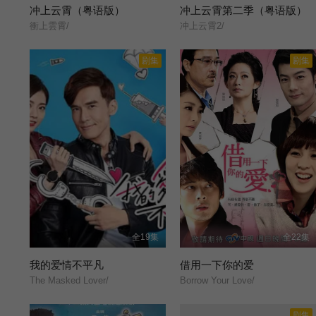
冲上云霄（粤语版）
冲上云霄第二季（粤语版）
衝上雲霄/
冲上云霄2/
剧集
剧集
全19集
全22集
我的爱情不平凡
借用一下你的爱
The Masked Lover/
Borrow Your Love/
剧集