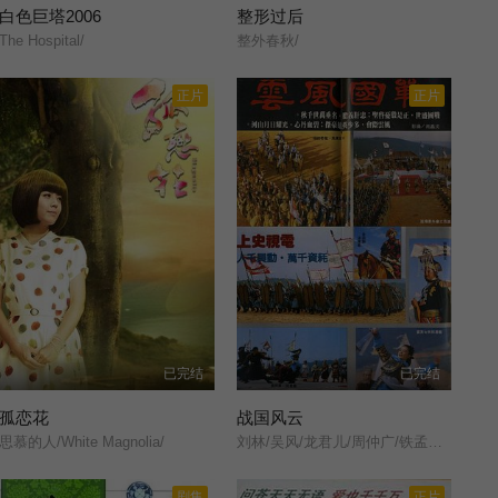
白色巨塔2006
整形过后
The Hospital/
整外春秋/
正片
正片
已完结
已完结
孤恋花
战国风云
思慕的人/White Magnolia/
刘林/吴风/龙君儿/周仲广/铁孟秋/田野/吴家骧/
剧集
正片