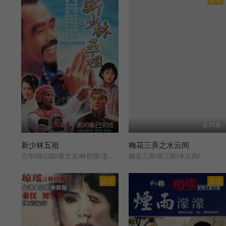
第30集已完结
全26集
新少林五祖
梅花三弄之水云间
元华/陈山聪/唐文龙/林熙蕾/连凯/张延/欧芷婷/刘家荣/陈国权/董玮/任世官/张同祖/徐二牛/
梅花三弄/第三部/水云间/
正片
正片