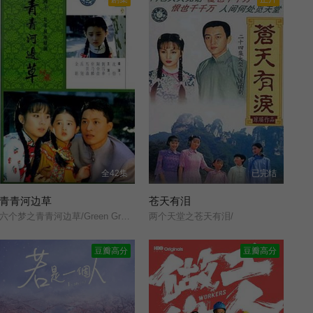
全42集
已完结
青青河边草
苍天有泪
六个梦之青青河边草/Green Grass by the River/
两个天堂之苍天有泪/
豆瓣高分
豆瓣高分