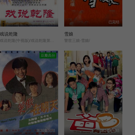
已完结
已完结
戏说乾隆
雪娘
戏说乾隆(中视版)/戏说乾隆第一部/Make Bitter Qianlong/
警世三娘-雪娘/
豆瓣高分
第30集完结
第20集完结