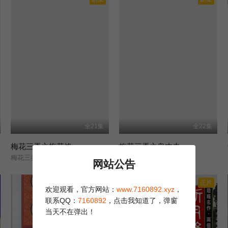
全21集
全22集
梅花三弄之梅花烙
梅花三弄之鬼丈夫
梅花三弄/第一部/梅花烙/
梅花三弄/第二部/鬼丈夫/
网站公告
正片
正片
欢迎观看，官方网站：
www.7160892.xyz
，
联系QQ：
7160892
，点击我知道了，弹窗
当天不在弹出！