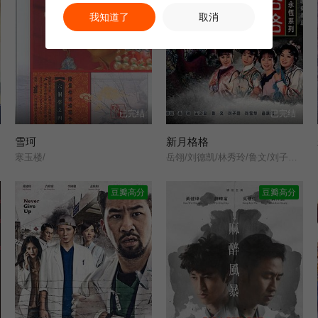
我知道了
取消
已完结
已完结
雪珂
新月格格
寒玉楼/
岳翎/刘德凯/林秀玲/鲁文/刘子蔚/王之夏/刘秀雯/张杰勋/朱少鹏/
豆瓣高分
豆瓣高分