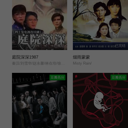
已完结
已完结
庭院深深1987
烟雨蒙蒙
秦汉/刘雪华/赵永馨/林在培/徐乃麟/李丽凤/谷音/朱慧珍/李天柱/余晨华/张宝善/孙树芬/
Misty Rain/
豆瓣高分
豆瓣高分