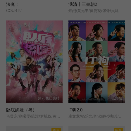
法庭！
满清十三皇朝2
COURT!/
炜烈/黄元申/黄曼凝/张铮/吴廷烨/关伟伦/江文声/蔡国庆/司马华龙/汪禹/鲁振顺/刘少君/周秀兰/潘冰嫦/陈复生/叶玉萍/区霭玲/
第25集已完结
已完结
卧底娇娃（粤）
IT狗2.0
马贯东/张曦雯/陈滢/罗毓仪/黄子恒/邵美琪/黄子雄/杜燕歌/关礼杰/李海铜/张武孝/白彪/韦家雄/涂毓麟/关曜儁/吴子冲/钟柔美/刘展霆/潘芳芳/邓永健/邬嘉骏/梁荺苓/庄易羚/姚宏远/刘嘉琪/林浩文/王致迪/洪曼芹/叶凯茵/彭怀安/潘志文/李家鼎/王绮琴/苏恩磁/周百恩/谢采芝/林夕童/
凌文龙/杨乐文/陈汉娜/岑珈其/余逸思/陈湛文/陈瑞辉/邱士缙/
剧集
剧集