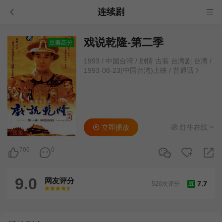
连续剧
戏说乾隆-第二季
豆瓣高分
1993
/
中国台湾
/
剧情 古装 台湾剧 台湾
/
1993-08-23(中国台湾)上映
/
普通话
立即播放
红牛在线
706
0
9.0
网友评分
7.7
520次评分
豆
很差
较差
还行
推荐
力荐