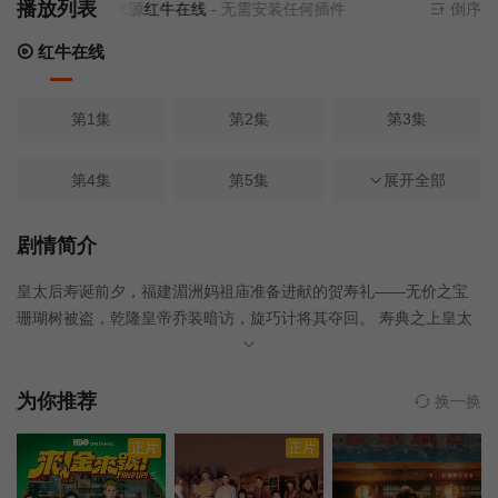
播放列表
当前资源来源
红牛在线
- 无需安装任何插件
倒序
红牛在线
第1集
第2集
第3集
第4集
第5集
展开全部
第6集
第7集
第8集
第9集
剧情简介
皇太后寿诞前夕，福建湄洲妈祖庙准备进献的贺寿礼――无价之宝
第10集
第11集
第12集
珊瑚树被盗，乾隆皇帝乔装暗访，旋巧计将其夺回。 寿典之上皇太
后复将宝物赐还湄洲。乾隆预感珊瑚树背后隐藏着更大的阴谋，遂
第13集
第14集
第15集
率曹大人一行微服法令入湄洲，于是围绕着夺宝和护宝的斗争引发
出一个个感人、幽默的爱情故事和一出出 扣人心弦的激烈打斗。 风
为你推荐
换一换
流天子与民间女子上演一幕爱情离合，答应春喜也和一位穷书生演
第16集
第17集
第18集
正片
正片
出了一曲未了缘。 全剧亦庄亦谐，情节引人，场面火爆。
第19集
第20集
第31集