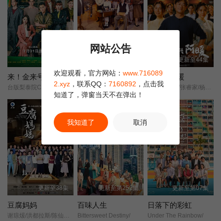
第21集
第22集
第23集
网站公告
第24集
第25集
第26集
更新至2集
更新至7集
更新至44集
欢迎观看，官方网站：
www.716089
第27集
第28集
第29集
来！金来号
宝岛西米乐
阿松与阿暖
2.xyz
，联系QQ：
7160892
，点击我
台版梨泰院Class/Fired Up/
尹昭德/何宜珊/黄瑄/卢彦泽/陈文山/王盈凯/黄婕菲/蔡祥/马国贤/孙绽/陈婉婷/王丁筑/璟宣/许瀞蔆/张雁名/颜邦智/曹景俊/陈玹宇/李緻/洪淇/刘汉强/张育绮/逸祥/亮曦/王芮希/李祐诚/卢尚恩/李铭叡/黄隽智/张景闳/游安顺/杨子仪/
柯叔元/韩瑜/张睿家/杨子仪/
知道了，弹窗当天不在弹出！
第30集
第32集
第33集
正片
我知道了
取消
第34集
第35集
第36集
第37集
第38集
第39集
第40集完结
更新至38集
更新至第252集
更新至第07集
豆腐妈妈
百味人生
日落下的彩虹
谢琼煖/洪都拉斯/陈仙梅/蓝苇华/苏晏霈/曾智希/曾子益/陈志强/郭忠祐/李之勤/潘奕如/范瑞君/王耿豪/吴铃山/张倩/李运庆/罗子惟/宫美乐/王晴/于浩威/马国毕/张世贤/徐千京/黄子玲/黄靖雅/李佩怡/吴政澔/黄尚禾/吴皓升/
Bittersweet Destiny/
Under The Rainbow/