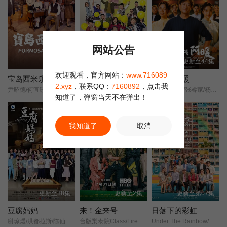
网站公告
更新至7集
更新至第2868集
更新至44集
欢迎观看，官方网站：
www.716089
宝岛西米乐
爱·回家之开心速递
阿松与阿暖
2.xyz
，联系QQ：
7160892
，点击我
尹昭德/何宜珊/黄瑄/卢彦泽/陈文山/王盈凯/黄婕菲/蔡祥/马国贤/孙绽/陈婉婷/王丁筑/璟宣/许瀞蔆/张雁名/颜邦智/曹景俊/陈玹宇/李緻/洪淇/刘汉强/张育绮/逸祥/亮曦/王芮希/李祐诚/卢尚恩/李铭叡/黄隽智/张景闳/游安顺/杨子仪/
开心速递/爱·回家第四季/Come Home Love: Happy Courier/(Come Home Love: Lo and Behold/
柯叔元/韩瑜/张睿家/杨子仪/
知道了，弹窗当天不在弹出！
正片
我知道了
取消
更新至38集
更新至2集
更新至第07集
豆腐妈妈
来！金来号
日落下的彩虹
谢琼煖/洪都拉斯/陈仙梅/蓝苇华/苏晏霈/曾智希/曾子益/陈志强/郭忠祐/李之勤/潘奕如/范瑞君/王耿豪/吴铃山/张倩/李运庆/罗子惟/宫美乐/王晴/于浩威/马国毕/张世贤/徐千京/黄子玲/黄靖雅/李佩怡/吴政澔/黄尚禾/吴皓升/
台版梨泰院Class/Fired Up/
Under The Rainbow/