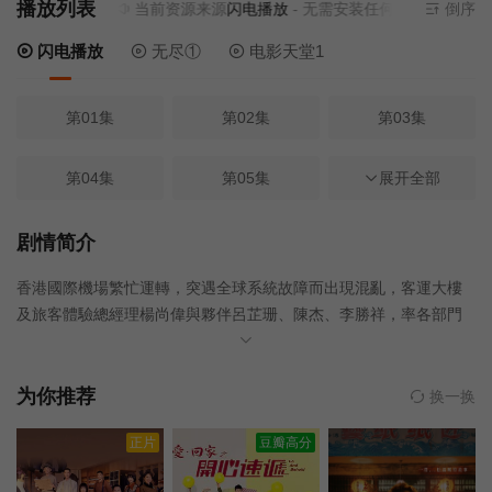
播放列表
当前资源来源
闪电播放
- 无需安装任何插件
倒序
闪电播放
无尽①
电影天堂1
第01集
第02集
第03集
第04集
第05集
第06集
展开全部
第07集
第08集
第09集
剧情简介
香港國際機場繁忙運轉，突遇全球系統故障而出現混亂，客運大樓
第10集
及旅客體驗總經理楊尚偉與夥伴呂芷珊、陳杰、李勝祥，率各部門
迅速應變。港灣航空機長郭啟光因飛行爭議，面臨停飛處分，新任
駐機場主管高雅雯的一票影響大局……機師方可兒出現狀況，翱翔
天際或受阻礙。尚偉徒弟程日飛參與統籌跨境項目，也遇波折。空
为你推荐
换一换
服員張穎從藍天落地、前偶像車成軒轉型機場保安，轉換跑道下命
正片
豆瓣高分
運交織……眾人於難關中砥礪前行，同迎機場發展新篇章！