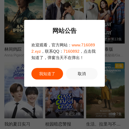
网站公告
更新第01集
更新第01集
更新第13集
欢迎观看，官方网站：
www.716089
林间鸽踪
厄运宝贝
欺诈游戏 泰版
2.xyz
，联系QQ：
7160892
，点击我
Anna Pigeon/
倒霉宝贝/Unlucky Bae/
作弊游戏/游戏秘籍/Game Gohng Game/
知道了，弹窗当天不在弹出！
剧集
我知道了
取消
更新至8集
更新至3集
全7集
我的夏日实习
校园暗恋警报
生活、拉里与不快乐的追求：一部美国史