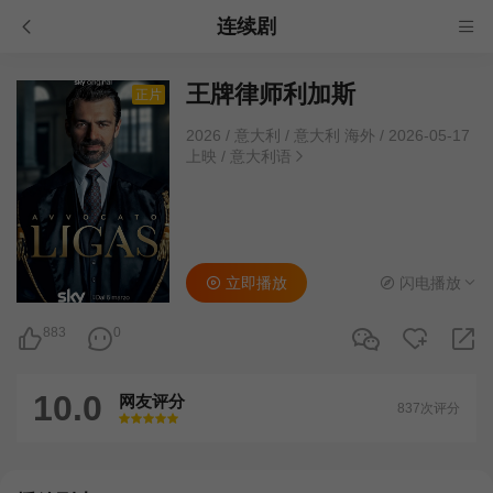
连续剧
王牌律师利加斯
正片
2026
/
意大利
/
意大利 海外
/
2026-05-17
上映
/
意大利语
立即播放
闪电播放
883
0
10.0
网友评分
837次评分
很差
较差
还行
推荐
力荐