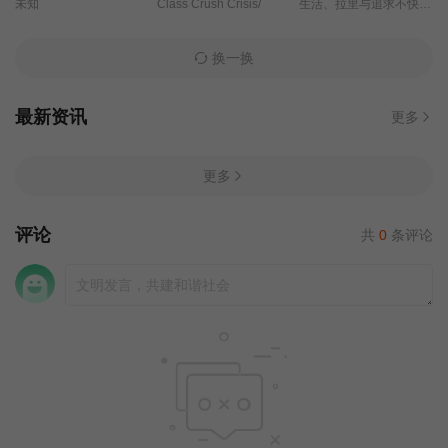
未知
Class Crush Crisis/
生活、拉里与追求不快乐：一部几乎是美国的历史/生命、拉里与找不痛快/不朽的追寻/另：不朽追忆/拉利的不幸福人生/赖瑞的不幸福人生/
换一换
最新资讯
更多
更多
评论
共
0
条评论