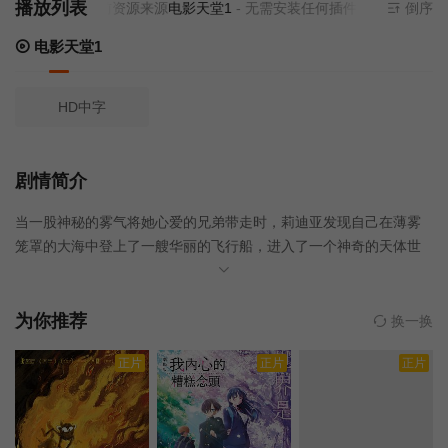
播放列表
当前资源来源
电影天堂1
- 无需安装任何插件
倒序
电影天堂1
HD中字
剧情简介
当一股神秘的雾气将她心爱的兄弟带走时，莉迪亚发现自己在薄雾
笼罩的大海中登上了一艘华丽的飞行船，进入了一个神奇的天体世
界。在一位天文魔术师大师的翅膀下，莉迪亚学到了一个惊人的事
实：通过从她最珍贵的记忆中汲取力量，她可以制定强大的星座，
在她的大营救任务中对抗施法宾德。一路上，卢卡斯，一个笨拙但
为你推荐
换一换
忠诚的初级水手，以及她的宠物小动物，将加入她的行列。
正片
正片
正片