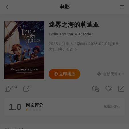
电影
迷雾之海的莉迪亚
Lydia and the Mist Rider
2026
/
加拿大
/
动画
/
2026-02-01(加拿
大)上映
/
英语
立即播放
电影天堂1
894
0
1.0
网友评分
928次评分
很差
较差
还行
推荐
力荐