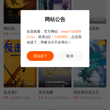
网站公告
更新HD
HD中字
HD国语
燃比娃
我心里危险的东西剧场版
哪吒之决战龙神
欢迎观看，官方网站：
www.716089
6.0
2.0
6.0
A Story About Fire/
剧场版/我内心的糟糕念头(台)/The Dangers in My Heart: The Movie/
未知/
2.xyz
，联系QQ：
7160892
，点击我
知道了，弹窗当天不在弹出！
正片
正片
我知道了
取消
HD国语
HD
抢先版
反击者2
灵石觉醒
花绿青绽放之日
2.0
1.0
9.0
赵雪迎/苏小糖/
石灵儿//石矶娘娘/太白金星/牛魔王/
花绿青绽放之时(港/台)/新的黎明/A New Dawn/Une aube nouvelle/