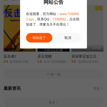
网站公告
正片
正片
欢迎观看，官方网站：
www.716089
2.xyz
，联系QQ：
7160892
，点击我
知道了，弹窗当天不在弹出！
我知道了
取消
HD国语
HD
抢先版
反击者2
灵石觉醒
花绿青绽放之日
2.0
1.0
9.0
赵雪迎/苏小糖/
石灵儿//石矶娘娘/太白金星/牛魔王/
花绿青绽放之时(港/台)/新的黎明/A New Dawn/Une aube nouvelle/
换一换
最新资讯
更多
更多