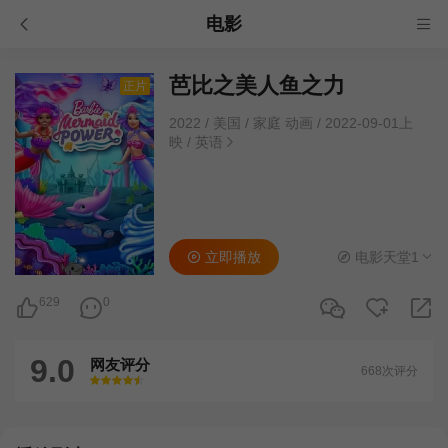
电影
芭比之美人鱼之力
正片
2022
/
美国
/
家庭 动画
/
2022-09-01上
映
/
英语
立即播放
电影天堂1
629
0
9.0
网友评分
668次评分
很差
较差
还行
推荐
力荐