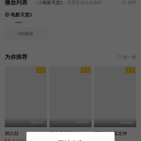
播放列表
当前资源来源
电影天堂1
- 无需安装任何插件
倒序
电影天堂1
HD国语
为你推荐
换一换
正片
正片
正片
更新HD
HD中字
HD国语
燃比娃
我心里危险的东西剧场版
哪吒之决战龙神
6.0
2.0
6.0
A Story About Fire/
剧场版/我内心的糟糕念头(台)/The Dangers in My Heart: The Movie/
未知/