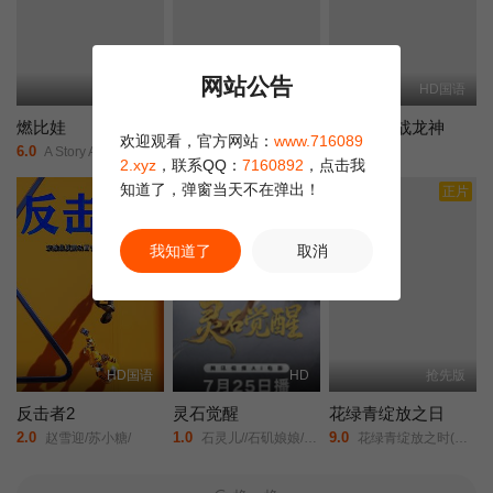
网站公告
HD国语
HD中字
HD国语
燃比娃
我心里危险的东西剧场版
哪吒之决战龙神
欢迎观看，官方网站：
www.716089
6.0
2.0
6.0
A Story About Fire/
剧场版/我内心的糟糕念头(台)/The Dangers in My Heart: The Movie/
未知/
2.xyz
，联系QQ：
7160892
，点击我
知道了，弹窗当天不在弹出！
正片
正片
我知道了
取消
HD国语
HD
抢先版
反击者2
灵石觉醒
花绿青绽放之日
2.0
1.0
9.0
赵雪迎/苏小糖/
石灵儿//石矶娘娘/太白金星/牛魔王/
花绿青绽放之时(港/台)/新的黎明/A New Dawn/Une aube nouvelle/