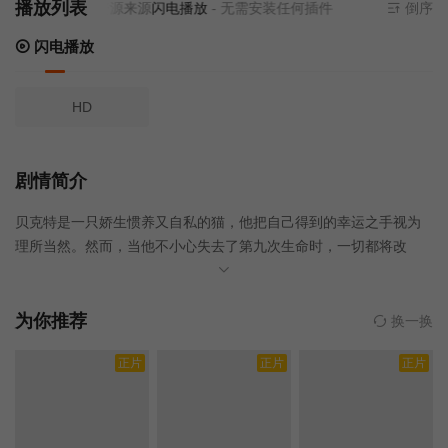
播放列表
当前资源来源
闪电播放
- 无需安装任何插件
倒序
闪电播放
HD
剧情简介
贝克特是一只娇生惯养又自私的猫，他把自己得到的幸运之手视为
理所当然。然而，当他不小心失去了第九次生命时，一切都将改
变。面对不可避免的事情，他恳求允许他回到完美的生活中去。当
然，最初他的请求被拒绝了，但在一个特殊的感同身受的时刻，守
门人允许他带着新的生命回到地球。然而，他并没有立即意识到，
为你推荐
换一换
这些新生命中的每一个都将看到他以各种不同的形式回归，每一个
正片
正片
正片
都给他上了宝贵而及时的一课。这是一次旅行，贝克特从一个自我
陶醉的宠物变成了一个自我牺牲的英雄；因为有时候你必须走很多
不同的道路，才能找到最完美的自己。