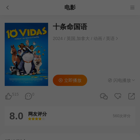
电影
十条命国语
2024
/
英国,加拿大
/
动画
/
英语
立即播放
闪电播放
515
0
8.0
网友评分
560次评分
很差
较差
还行
推荐
力荐