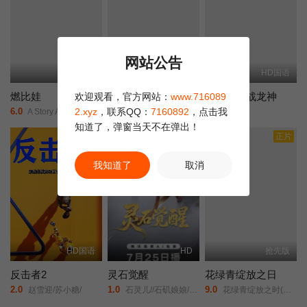
明的暴走，但众人发现这辆车的车体与“天使”高度相似，于是将其称
为“黑色天使——鲁西法（ルシファー）”，继续展开追捕。 犯人
的真实身份，以及他的目的究竟是什么？而不知为何，萩原千速的
脑海中浮现出了关于弟弟萩原研二，以及他的同期松田阵平的记
网站公告
更新HD
HD中字
HD国语
忆……
燃比娃
我心里危险的东西剧场版
哪吒之决战龙神
欢迎观看，官方网站：
www.716089
2.xyz
，联系QQ：
7160892
，点击我
6.0
2.0
6.0
A Story About Fire/
剧场版/我内心的糟糕念头(台)/The Dangers in My Heart: The Movie/
未知/
知道了，弹窗当天不在弹出！
正片
正片
我知道了
取消
HD国语
HD
抢先版
反击者2
灵石觉醒
花绿青绽放之日
2.0
1.0
9.0
赵雪迎/苏小糖/
石灵儿//石矶娘娘/太白金星/牛魔王/
花绿青绽放之时(港/台)/新的黎明/A New Dawn/Une aube nouvelle/