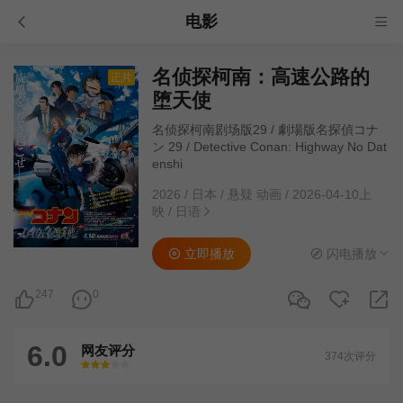
电影
名侦探柯南：高速公路的
正片
堕天使
名侦探柯南剧场版29 / 劇場版名探偵コナ
ン 29 / Detective Conan: Highway No Dat
enshi
2026
/
日本
/
悬疑 动画
/
2026-04-10上
映
/
日语
立即播放
闪电播放
247
0
6.0
网友评分
374次评分
很差
较差
还行
推荐
力荐