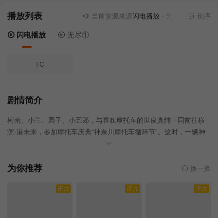
播放列表
当前资源来源
闪电播放
- 无需安装任何插件
倒序
闪电播放
无尽①
TC
剧情简介
柯南、小兰、园子、小五郎，与喜欢摩托车的世良真纯一同前往横
滨·港未来，参加摩托车庆典“神奈川摩托车循环节”。这时，一辆神
秘的“黑色暴走摩托车”从柯南等人乘坐的车上方飞跃而过，而追捕这
辆车的，是曾被小兰见过的“风之女神”——神奈川县警交通机动队的
萩原千速。 然而在一场激烈的追车戏之后，千速的摩托车严重
为你推荐
换一换
损坏，黑色摩托车在最后一步逃脱了。之后，柯南一行人抵达横滨
正片
正片
正片
的活动会场，看到了搭载最新技术的白色摩托车“天使（エンジェ
ル）”的发布活动。 就在此时，传来了那辆暴走的“黑色摩托
车”现身都内、甚至摆脱了警视厅追捕的消息。虽然这是一场目的不