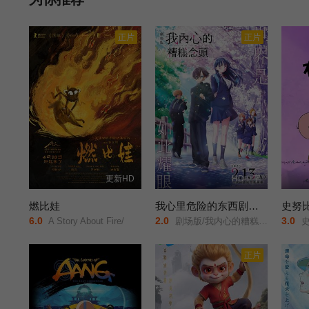
正片
正片
更新HD
HD中字
燃比娃
我心里危险的东西剧场版
史努
6.0
2.0
3.0
A Story About Fire/
剧场版/我内心的糟糕念头(台)/The Dangers in My Heart: The Movie/
史诺
正片