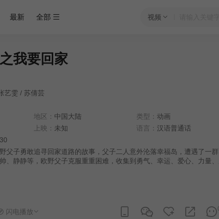
最新
全部
视频
之我要回家
张艺雯
/
苏倩芸
地区：
中国大陆
类型：
动画
上映：
未知
语言：
汉语普通话
:30
野父子勇敢追寻回家道路的故事，父子二人意外沦落幸福岛，遭遇了一群
帅、静静等，欧野父子克服重重困难，收集到勇气、幸运、爱心、力量、
最终成功回家。
闪电播放