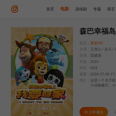
电影
首页
连续剧
专题
留言
森巴幸福岛
状态：
更新HD
主演：
王雪沁
/
吴凡
/
导演：
梁建国
年份：
2024
时长：
内详
更新：
2026-07-06 17
简介：
这是一个关于欧
小动物森巴、小
智慧六大徽章，
立即播放