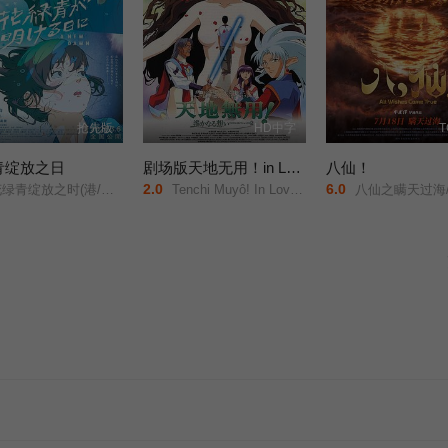
抢先版
HD中字
青绽放之日
剧场版天地无用！in LOVE2：遥远的思念
八仙！
2.0
6.0
时(港/台)/新的黎明/A New Dawn/Une aube nouvelle/
Tenchi Muyô! In Love 2: Haruka naru omoi/
八仙之瞒天过海/All Wishes Come 