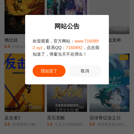
网站公告
更新HD
HD中字
HD国语
燃比娃
我心里危险的东西剧场版
哪吒之决战龙神
欢迎观看，官方网站：
www.716089
6.0
2.0
6.0
A Story About Fire/
剧场版/我内心的糟糕念头(台)/The Dangers in My Heart: The Movie/
未知/
2.xyz
，联系QQ：
7160892
，点击我
知道了，弹窗当天不在弹出！
正片
正片
我知道了
取消
HD国语
HD
抢先版
反击者2
灵石觉醒
花绿青绽放之日
2.0
1.0
9.0
赵雪迎/苏小糖/
石灵儿//石矶娘娘/太白金星/牛魔王/
花绿青绽放之时(港/台)/新的黎明/A New Dawn/Une aube nouvelle/