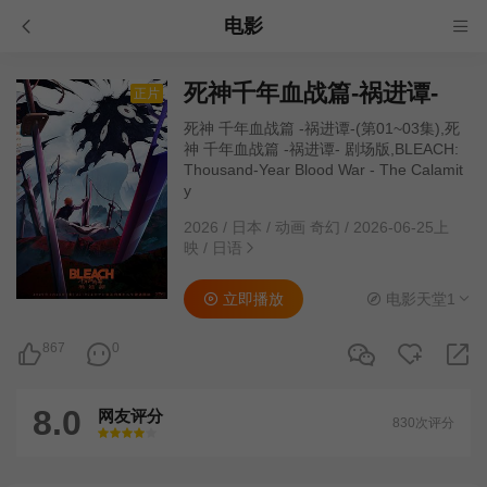
电影
死神千年血战篇-祸进谭-
正片
死神 千年血战篇 -祸进谭-(第01~03集),死
神 千年血战篇 -祸进谭- 剧场版,BLEACH:
Thousand-Year Blood War - The Calamit
y
2026
/
日本
/
动画 奇幻
/
2026-06-25上
映
/
日语
立即播放
电影天堂1
867
0
8.0
网友评分
830次评分
很差
较差
还行
推荐
力荐