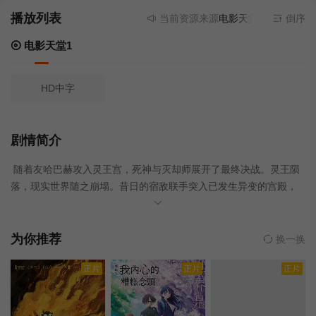
播放列表
当前资源来源
电影天堂1
- 无需安装
倒序
电影天堂1
HD中字
剧情简介
随着友哈巴赫攻入灵王宫，死神与灭却师展开了最终决战。灵王陨
落，现实世界随之崩塌。昔日的宿敌联手突入已发生异变的宫殿，
共同迎战威胁万物存续的危机。
为你推荐
换一换
正片
正片
正片