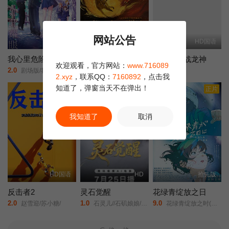
网站公告
HD中字
HD国语
HD国语
我心里危险的东西剧场版
燃比娃
哪吒之决战龙神
欢迎观看，官方网站：
www.716089
2.0
6.0
6.0
剧场版/我内心的糟糕念头(台)/The Dangers in My Heart: The Movie/
A Story About Fire/
未知/
2.xyz
，联系QQ：
7160892
，点击我
知道了，弹窗当天不在弹出！
正片
正片
我知道了
取消
HD国语
HD
抢先版
反击者2
灵石觉醒
花绿青绽放之日
2.0
1.0
9.0
赵雪迎/苏小糖/
石灵儿//石矶娘娘/太白金星/牛魔王/
花绿青绽放之时(港/台)/新的黎明/A New Dawn/Une aube nouvelle/