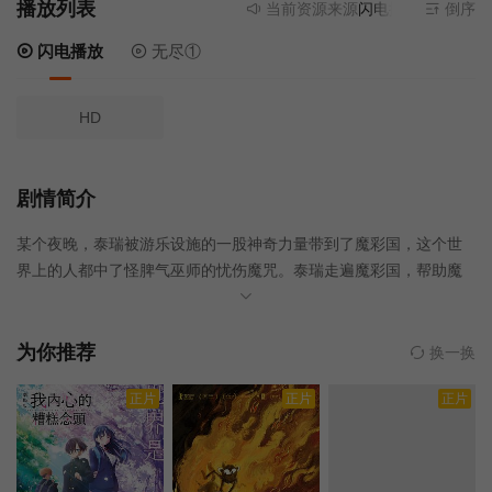
播放列表
当前资源来源
闪电播放
- 无需安
倒序
闪电播放
无尽①
HD
剧情简介
某个夜晚，泰瑞被游乐设施的一股神奇力量带到了魔彩国，这个世
界上的人都中了怪脾气巫师的忧伤魔咒。泰瑞走遍魔彩国，帮助魔
彩国公主寻找能让每一个人快乐的钥匙，一路上战胜各种奇怪的生
物，渐渐地他认识到了幸福的真谛，成功地打破了魔咒。
为你推荐
换一换
正片
正片
正片