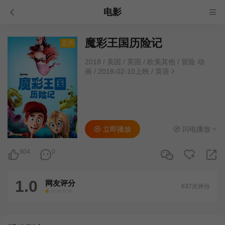
电影
魔彩王国历险记
正片
2018
/
美国 / 英国 / 欧美其他
/
冒险 动
画
/
2018-02-10上映
/
英语
立即播放
闪电播放
804
0
1.0
网友评分
637次评分
很差
较差
还行
推荐
力荐