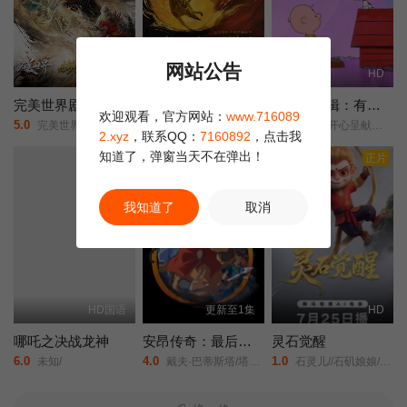
网站公告
HD国语
更新HD
HD
完美世界剧场版九劫焚天
燃比娃
史努比特辑：有家真好
欢迎观看，官方网站：
www.716089
5.0
6.0
3.0
完美世界/剧场版之九劫焚天/完美世界之九劫焚天/完美世界剧场版/第二部/Perfect World Movie: Nine Tribulations Incinerate the Heavens/Perfect World Movie: Nine Calamities Burning Heaven/
A Story About Fire/
史诺比开心呈献：在家千日好(港)/
2.xyz
，联系QQ：
7160892
，点击我
知道了，弹窗当天不在弹出！
正片
正片
我知道了
取消
HD国语
更新至1集
HD
哪吒之决战龙神
安昂传奇：最后的气宗
灵石觉醒
6.0
4.0
1.0
未知/
戴夫·巴蒂斯塔/塔伊加·维迪提/芙蕾达·平托/史蒂文·元/关继威/杰拉尔丁·维斯瓦纳坦/南允道/杰西卡·马滕/迪·布莱德利·贝克/罗曼·萨拉戈萨/佩塔·萨金特/Dionne·Quan/
石灵儿//石矶娘娘/太白金星/牛魔王/