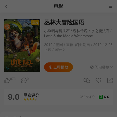
电影
丛林大冒险国语
正片
小刺猬与魔法石 / 森林传说：水之魔法石 /
Latte & the Magic Waterstone
2019
/
德国
/
喜剧 冒险 动画
/
2019-12-25
上映
/
国语
立即播放
闪电播放
873
0
9.0
网友评分
6.6
352次评分
豆
很差
较差
还行
推荐
力荐