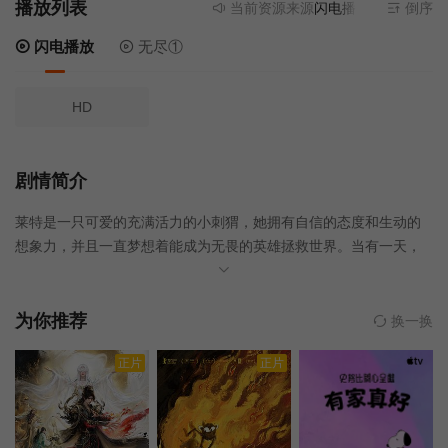
播放列表
当前资源来源
闪电播放
- 无需安装任
倒序
闪电播放
无尽①
HD
剧情简介
莱特是一只可爱的充满活力的小刺猬，她拥有自信的态度和生动的
想象力，并且一直梦想着能成为无畏的英雄拯救世界。当有一天，
森林里的动物醒来，发现神奇的水石失踪了，森林正面临着干旱，
勇敢的刺猬莱特和胆小的松鼠栗宝自告奋勇的踏上寻找水魔法石的
旅程，他们穿过了不毛之地，骗过了狡猾的狼群，终于找到了被熊
为你推荐
换一换
王斑图偷走的神奇水石，开启了一场夺回神奇水石的大冒险。
正片
正片