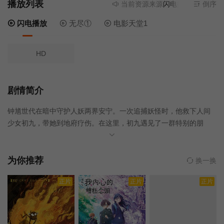
播放列表
当前资源来源
闪电播放
- 无需安装
倒序
闪电播放
无尽①
电影天堂1
HD
剧情简介
钟馗世代在暗中守护人妖两界安宁。一次追捕妖怪时，他救下人间
少女初九，带她到地府疗伤。在这里，初九遇见了一群特别的朋
友：神界顶流通灵耳、温柔的孟娘，还有憨萌可爱的牛头马面。一
段充满奇趣的地府冒险就此展开。 初九聪明又大胆，看到钟馗
守护百姓的模样，下定决心要拜他为师。钟馗起初不肯，却在与她
为你推荐
换一换
并肩捉妖的过程中，渐渐看到她的真心与天赋。然而这次的妖怪并
正片
正片
正片
不简单，在异常强大的战力背后，一场足以颠覆人间与地府的巨大
危机，悄然降临……