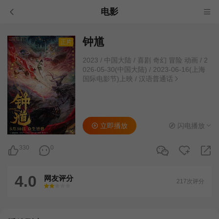
电影
钟馗
正片
2023
/
中国大陆
/
喜剧 奇幻 冒险 动画
/
2
026-05-30(中国大陆) / 2023-06-16(上海
国际电影节)上映
/
汉语普通话
立即播放
闪电播放
330
0
4.0
网友评分
217次评分
很差
较差
还行
推荐
力荐