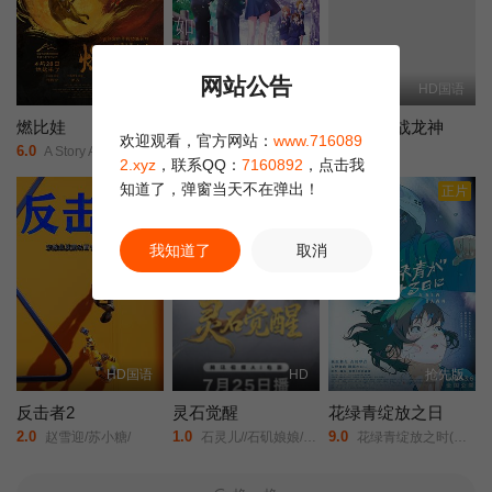
网站公告
HD国语
HD中字
HD国语
燃比娃
我心里危险的东西剧场版
哪吒之决战龙神
欢迎观看，官方网站：
www.716089
6.0
2.0
6.0
A Story About Fire/
剧场版/我内心的糟糕念头(台)/The Dangers in My Heart: The Movie/
未知/
2.xyz
，联系QQ：
7160892
，点击我
知道了，弹窗当天不在弹出！
正片
正片
我知道了
取消
HD国语
HD
抢先版
反击者2
灵石觉醒
花绿青绽放之日
2.0
1.0
9.0
赵雪迎/苏小糖/
石灵儿//石矶娘娘/太白金星/牛魔王/
花绿青绽放之时(港/台)/新的黎明/A New Dawn/Une aube nouvelle/