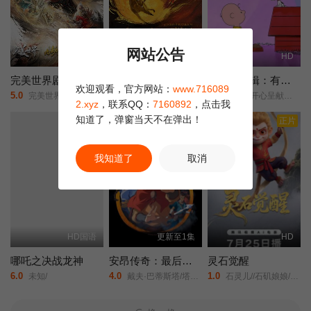
网站公告
HD国语
更新HD
HD
完美世界剧场版九劫焚天
燃比娃
史努比特辑：有家真好
欢迎观看，官方网站：
www.716089
5.0
6.0
3.0
完美世界/剧场版之九劫焚天/完美世界之九劫焚天/完美世界剧场版/第二部/Perfect World Movie: Nine Tribulations Incinerate the Heavens/Perfect World Movie: Nine Calamities Burning Heaven/
A Story About Fire/
史诺比开心呈献：在家千日好(港)/
2.xyz
，联系QQ：
7160892
，点击我
知道了，弹窗当天不在弹出！
正片
正片
我知道了
取消
HD国语
更新至1集
HD
哪吒之决战龙神
安昂传奇：最后的气宗
灵石觉醒
6.0
4.0
1.0
未知/
戴夫·巴蒂斯塔/塔伊加·维迪提/芙蕾达·平托/史蒂文·元/关继威/杰拉尔丁·维斯瓦纳坦/南允道/杰西卡·马滕/迪·布莱德利·贝克/罗曼·萨拉戈萨/佩塔·萨金特/Dionne·Quan/
石灵儿//石矶娘娘/太白金星/牛魔王/