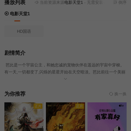
播放列表
当前资源来源
电影天堂1
- 无需安装任何插件
倒序
电影天堂1
HD国语
剧情简介
芭比是一个宇宙公主，和她忠诚的宠物伙伴在遥远的宇宙中穿梭。
有一天,一切都变了,闪烁的星星开始在天空暗淡。芭比前往一个美丽
的新行星，加入一个特殊的救援队，肩负拯救星球的使命。曾经在
那里,她与一群才华横溢的新朋友共同努力，冒险拯救银河系。芭比
很快发现，如果顺从本心，以及在朋友们的帮助下，可能领导整个
为你推荐
换一换
宇宙。
正片
正片