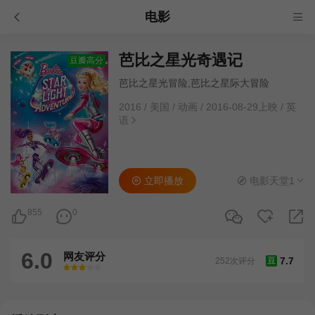
电影
芭比之星光奇遇记
豆瓣高分
芭比之星光冒险,芭比之星际大冒险
2016
/
美国
/
动画
/
2016-08-29上映
/
英
语
立即播放
电影天堂1
855
0
6.0
网友评分
7.7
252次评分
豆
很差
较差
还行
推荐
力荐