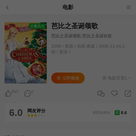
电影
芭比之圣诞颂歌
豆瓣高分
芭比之圣诞颂歌,芭比之圣诞欢歌
2008
/
美国
/
动画 家庭
/
2008-11-04上
映
/
英语
立即播放
电影天堂1
853
0
6.0
网友评分
8.6
895次评分
豆
很差
较差
还行
推荐
力荐