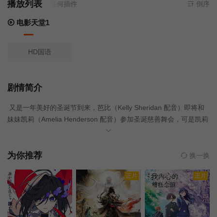
播放列表
堂1
- 无需安装任何插件
倒序
电影天堂1
HD国语
剧情简介
又是一年美好的圣诞节到来，芭比（Kelly Sheridan 配音）即将和
妹妹凯莉（Amelia Henderson 配音）参加圣诞慈善舞会，可是凯莉
却犯起了脾气。于是，芭比借助雪花球，为妹妹讲述了一个发生在
维多利亚女王时代的故事。当时有一个美丽、骄傲的歌剧名伶伊甜·
斯塔林（Morwenna Banks 配音），她自视甚高，讨厌圣诞节以及
为你推荐
换一换
在节日期间演唱颂歌。剧团工作人员和演员们相处甚佳，但是大家
正片
正片
都对尖刻傲慢伊甜忌惮三分。大家原打算庆祝平安夜，可是伊甜竟
然要求大家全部留下来排练。没有人能够说服她改变主意，这个高
高在上的女王用她的傲慢带给所有人不快。 这时，一个意外发生在
了伊甜的身上，让她冰冷的灵魂发生些许改变……