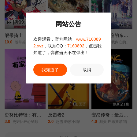
网站公告
HD
HD国语
HD中字
缎带骑士
完美世界剧场版九劫焚天
我心里危险的东西剧场版
欢迎观看，官方网站：
www.716089
10.0
5.0
2.0
缎带英雄/蓝宝石王子/The Ribbon Hero/
完美世界/剧场版之九劫焚天/完美世界之九劫焚天/完美世界剧场版/第二部/Perfect World Movie: Nine Tribulations Incinerate the Heavens/Perfect World Movie: Nine Calamities Burning Heaven/
剧场版/我内心的糟糕念头(台)/The Dangers in My Heart: The Movie/
2.xyz
，联系QQ：
7160892
，点击我
知道了，弹窗当天不在弹出！
我知道了
取消
HD
HD国语
更新至1集
史努比特辑：有家真好
反击者2
安昂传奇：最后的气宗
3.0
2.0
4.0
史诺比开心呈献：在家千日好(港)/
赵雪迎/苏小糖/
戴夫·巴蒂斯塔/塔伊加·维迪提/芙蕾达·平托/史蒂文·元/关继威/杰拉尔丁·维斯瓦纳坦/南允道/杰西卡·马滕/迪·布莱德利·贝克/罗曼·萨拉戈萨/佩塔·萨金特/Dionne·Quan/