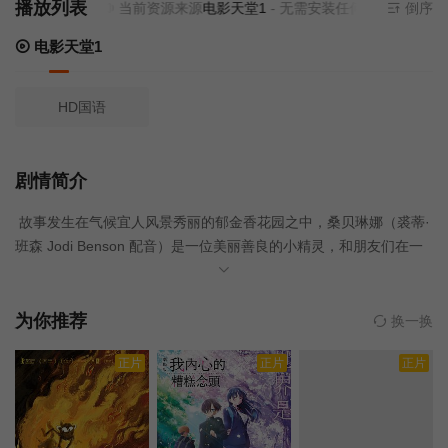
播放列表
当前资源来源
电影天堂1
- 无需安装任何插件
倒序
电影天堂1
HD国语
剧情简介
故事发生在气候宜人风景秀丽的郁金香花园之中，桑贝琳娜（裘蒂·
班森 Jodi Benson 配音）是一位美丽善良的小精灵，和朋友们在一
起的她，每一天都过着无忧无虑的自在生活。即将要有新的小精灵
诞生了，为此，桑贝琳娜和朋友们满怀激动的做着迎接新生命的各
种准备。 可是，就在这个节骨眼上，郁金香花园却遭到了挖掘机的
为你推荐
换一换
大肆破坏，眼看着赖以生存的家园就将被毁于一旦，桑贝琳娜该怎
正片
正片
正片
样应对呢？一次偶然中，桑贝琳娜来到了现代大都市，在那里，她
结识了名叫麦佳娜的人类女孩，随着时间的推移，两人渐渐成为了
朋友。桑贝琳娜决定依靠自己的力量拯救家园，她的努力能够获得
回报吗？