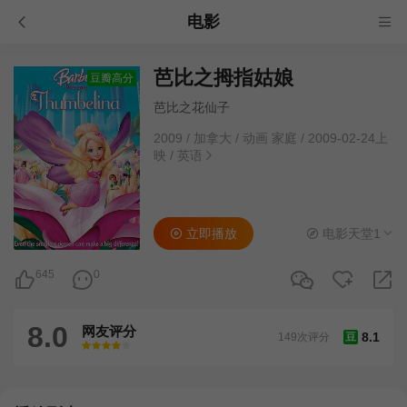
电影
芭比之拇指姑娘
豆瓣高分
芭比之花仙子
2009
/
加拿大
/
动画 家庭
/
2009-02-24上
映
/
英语
立即播放
电影天堂1
645
0
8.0
网友评分
8.1
149次评分
豆
很差
较差
还行
推荐
力荐