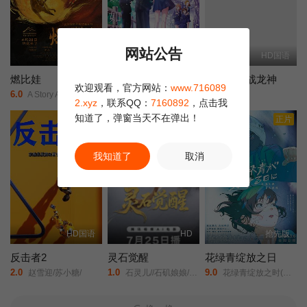
网站公告
更新HD
HD中字
HD国语
燃比娃
我心里危险的东西剧场版
哪吒之决战龙神
欢迎观看，官方网站：
www.716089
6.0
2.0
6.0
A Story About Fire/
剧场版/我内心的糟糕念头(台)/The Dangers in My Heart: The Movie/
未知/
2.xyz
，联系QQ：
7160892
，点击我
知道了，弹窗当天不在弹出！
正片
正片
我知道了
取消
HD国语
HD
抢先版
反击者2
灵石觉醒
花绿青绽放之日
2.0
1.0
9.0
赵雪迎/苏小糖/
石灵儿//石矶娘娘/太白金星/牛魔王/
花绿青绽放之时(港/台)/新的黎明/A New Dawn/Une aube nouvelle/