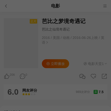
电影
芭比之梦境奇遇记
正片
芭比之仙境奇遇记
2016
/
美国
/
动画
/
2016-06-26上映
/
英
语
立即播放
电影天堂1
206
0
6.0
网友评分
7.5
989次评分
豆
很差
较差
还行
推荐
力荐