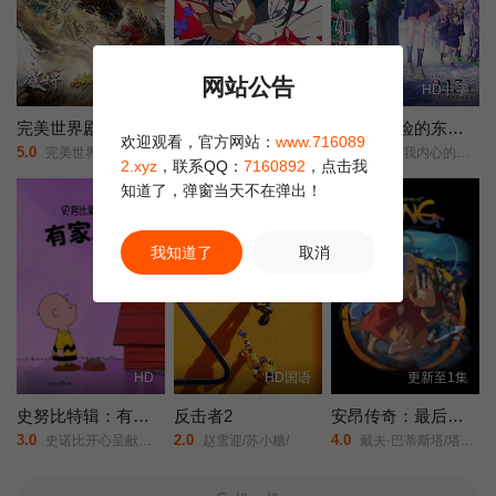
网站公告
HD国语
HD
HD中字
完美世界剧场版九劫焚天
缎带骑士
我心里危险的东西剧场版
欢迎观看，官方网站：
www.716089
5.0
10.0
2.0
完美世界/剧场版之九劫焚天/完美世界之九劫焚天/完美世界剧场版/第二部/Perfect World Movie: Nine Tribulations Incinerate the Heavens/Perfect World Movie: Nine Calamities Burning Heaven/
缎带英雄/蓝宝石王子/The Ribbon Hero/
剧场版/我内心的糟糕念头(台)/The Dangers in My Heart: The Movie/
2.xyz
，联系QQ：
7160892
，点击我
知道了，弹窗当天不在弹出！
我知道了
取消
HD
HD国语
更新至1集
史努比特辑：有家真好
反击者2
安昂传奇：最后的气宗
3.0
2.0
4.0
史诺比开心呈献：在家千日好(港)/
赵雪迎/苏小糖/
戴夫·巴蒂斯塔/塔伊加·维迪提/芙蕾达·平托/史蒂文·元/关继威/杰拉尔丁·维斯瓦纳坦/南允道/杰西卡·马滕/迪·布莱德利·贝克/罗曼·萨拉戈萨/佩塔·萨金特/Dionne·Quan/