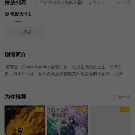
播放列表
当前资源来源
电影天堂1
- 无需安装任何插件
倒序
电影天堂1
HD国语
剧情简介
苏菲亚（Diana Kaarina 配音）是一位出生高贵的公主，不幸的
是，很小的时候，她的母亲就遭到邪恶的德温女爵士陷害，去世
了，而苏菲亚也就此下落不明。为了扶持自己的女儿德兰西公主登
上王位，德温女爵士不惜向世人谎称苏菲亚已死，以完成自己的野
望。 流落民间的苏菲亚十分幸运地得到了一位善良母亲的照料和抚
为你推荐
换一换
养，长大后，她成为了一名饭店服务员，对于自己的身世，她一无
正片
正片
正片
所知。一次偶然中，苏菲亚来到了公主学院读书，在学院里，母亲
的画像揭示了苏菲亚的真实身份。在善良的德兰西公主的帮助下，
苏菲亚能否战胜德温女爵士，夺回本该属于自己的东西呢？