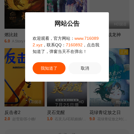
网站公告
更新HD
HD中字
HD国语
燃比娃
我心里危险的东西剧场版
哪吒之决战龙神
欢迎观看，官方网站：
www.716089
6.0
2.0
6.0
A Story About Fire/
剧场版/我内心的糟糕念头(台)/The Dangers in My Heart: The Movie/
未知/
2.xyz
，联系QQ：
7160892
，点击我
知道了，弹窗当天不在弹出！
正片
正片
我知道了
取消
HD国语
HD
抢先版
反击者2
灵石觉醒
花绿青绽放之日
2.0
1.0
9.0
赵雪迎/苏小糖/
石灵儿//石矶娘娘/太白金星/牛魔王/
花绿青绽放之时(港/台)/新的黎明/A New Dawn/Une aube nouvelle/