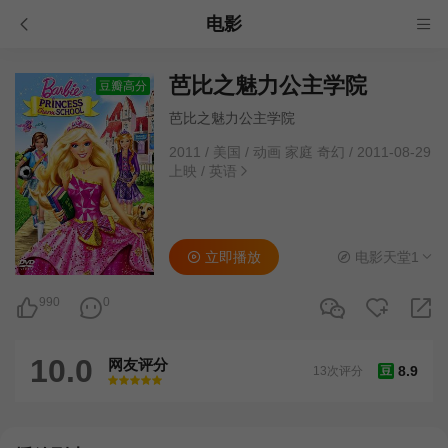
电影
芭比之魅力公主学院
豆瓣高分
芭比之魅力公主学院
2011
/
美国
/
动画 家庭 奇幻
/
2011-08-29
上映
/
英语
立即播放
电影天堂1
990
0
10.0
网友评分
8.9
13次评分
豆
很差
较差
还行
推荐
力荐