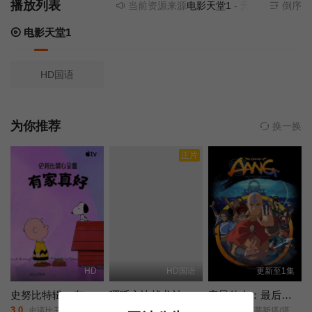
播放列表
当前资源来源
电影天堂1
- 无需安装任何插
倒序
电影天堂1
HD国语
为你推荐
换一换
正片
HD
HD国语
更新至1集
史努比特辑：有家真好
哪吒之决战龙神
安昂传奇：最后的气宗
3.0
6.0
4.0
史诺比开心呈献：在家千日好(港)/
未知/
戴夫·巴蒂斯塔/塔伊加·维迪提/芙蕾达·平托/史蒂文·元/关继威/杰拉尔丁·维斯瓦纳坦/南允道/杰西卡·马滕/迪·布莱德利·贝克/罗曼·萨拉戈萨/佩塔·萨金特/Dionne·Quan/