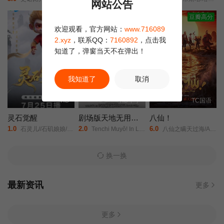
网站公告
正片
正片
豆瓣高分
欢迎观看，官方网站：
www.716089
2.xyz
，联系QQ：
7160892
，点击我
知道了，弹窗当天不在弹出！
我知道了
取消
HD
HD中字
TC国语
灵石觉醒
剧场版天地无用！in LOVE2：遥远的思念
八仙！
1.0
2.0
6.0
石灵儿//石矶娘娘/太白金星/牛魔王/
Tenchi Muyô! In Love 2: Haruka naru omoi/
八仙之瞒天过海/All Wishes Come True!/
换一换
最新资讯
更多
更多