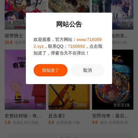
网站公告
HD
HD国语
HD中字
缎带骑士
完美世界剧场版九劫焚天
我心里危险的东西剧场版
欢迎观看，官方网站：
www.716089
10.0
5.0
2.0
缎带英雄/蓝宝石王子/The Ribbon Hero/
完美世界/剧场版之九劫焚天/完美世界之九劫焚天/完美世界剧场版/第二部/Perfect World Movie: Nine Tribulations Incinerate the Heavens/Perfect World Movie: Nine Calamities Burning Heaven/
剧场版/我内心的糟糕念头(台)/The Dangers in My Heart: The Movie/
2.xyz
，联系QQ：
7160892
，点击我
知道了，弹窗当天不在弹出！
我知道了
取消
HD
HD国语
更新至1集
史努比特辑：有家真好
反击者2
安昂传奇：最后的气宗
3.0
2.0
4.0
史诺比开心呈献：在家千日好(港)/
赵雪迎/苏小糖/
戴夫·巴蒂斯塔/塔伊加·维迪提/芙蕾达·平托/史蒂文·元/关继威/杰拉尔丁·维斯瓦纳坦/南允道/杰西卡·马滕/迪·布莱德利·贝克/罗曼·萨拉戈萨/佩塔·萨金特/Dionne·Quan/