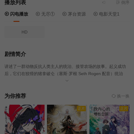
播放列表
当前资源来源
倒序
闪
闪电播放
无尽①
茅台资源
电影天堂1
HD
剧情简介
讲述了一群动物反抗人类主人的统治、接管农场的故事。起义成功
后，它们在狡猾的猪拿破仑（塞斯·罗根 Seth Rogen 配音）统治
下，面临着新的挑战。这种局面迫使它们鼓起勇气，反抗拿破仑的
暴政。
为你推荐
换一换
正片
正片