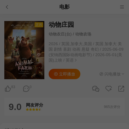
电影
动物庄园
正片
动物农庄(台) / 动物农场
2026
/
英国,加拿大,美国
/
英国 加拿大 美
国 剧情 喜剧 动画 悬疑 奇幻
/
2025-06-09
(安纳西国际动画电影节) / 2026-05-01(美
国)上映
/
英语
立即播放
闪电播放
83
0
9.0
网友评分
965次评分
很差
较差
还行
推荐
力荐