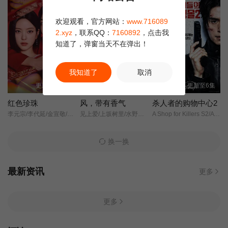
正片
欢迎观看，官方网站：
www.716089
2.xyz
，联系QQ：
7160892
，点击我
知道了，弹窗当天不在弹出！
我知道了
取消
更新至100集
更新至93集
更新至6集
红色珍珠
风，带有香气
杀人者的购物中心2
李元宗/李代延/金宣敬/李甫姫/朴真熙/韩振熙/李应敬/金惠仙/이정용/채빈/
见上爱/上坂树里/水野美纪/早坂美海/小林隆/小林虎之介/津崎史郎/岩瀬顕子/三浦贵大/根岸季衣/大岛美幸/义达祐未/たくや/原田泰造/北村一辉/佐野晶哉/藤原季节/林裕太/坂东弥十郎/内田慈/小倉史也/片冈鹤太郎/松金米子/广冈由里子/春海四方/多部未华子/高岛政宏/二田絢乃/中田青渚/井上向日葵/丸山礼/研直子/生田绘梨花/菊池亚希子/中井友望/木越明/原嶋凛/玄理/伊势志摩/古川雄大/坂口涼太郎/平野生成/森田甘路/猫背椿/饭尾和树/若林时英/村上穂乃佳/东野绚香/大河原次郎/野添义弘/筒井道隆/仲/
A Shop for Killers S2/A Shop for Killers Season2/
换一换
最新资讯
更多
更多