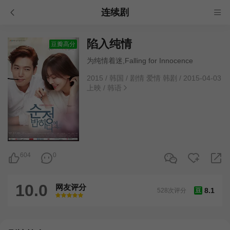
连续剧
陷入纯情
豆瓣高分
为纯情着迷,Falling for Innocence
2015
/
韩国
/
剧情 爱情 韩剧
/
2015-04-03
上映
/
韩语
604
0
10.0
网友评分
8.1
528次评分
豆
很差
较差
还行
推荐
力荐