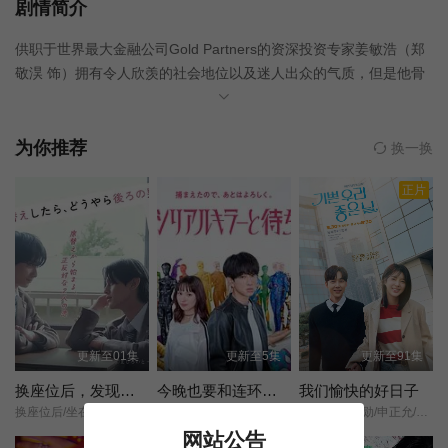
剧情简介
供职于世界最大金融公司Gold Partners的资深投资专家姜敏浩（郑
敬淏 饰）拥有令人欣羡的社会地位以及迷人出众的气质，但是他骨
子里却是个冷酷狠毒的暴君。一步步走上业界顶点的过程中，无数
企业和员工葬身在他扩张征伐的车轮之下，成为敏浩功成名就的牺
牲品。当然他的暴虐却是由许多原因造成的，25年前他的家族遭到
为你推荐
换一换
前所未有的巨变，叔父从他的手中夺走了父亲留下的公司，而自己
正片
从出生那一刻起就被诊断患有扩张性心肌病，随时都可能死亡。为
了完成对叔父的复仇，敏浩全速奔跑，却最终被病魔击倒。当他接
受心脏移植手术醒来后，意外发现其内心的坚冰正一点点融化，友
情、爱情纷至沓来，似乎那颗陌生的心脏为他注入了额外的热
情……
更新至01集
更新至5集
更新至91集
换座位后，发现身后的男生好像喜欢我
今晚也要和连环杀手约会
我们愉快的好日子
换座位后/坐在我后面的男生好像喜欢我/After Moving Seats/ The Boy Behind Me Has A Crush On Me/ย้ายที่นั่งทั้งที ไหงผู้ชายที่นั่งข้างหลังมาชอบผมได้ล่ะ/
横山裕/关水渚/
严贤京/尹仲勋/申正允/尹多英/金惠玉/鲜于在德/尹多勋/文喜京/李商淑/郑孝彬/李家豪/郑永琡/
网站公告