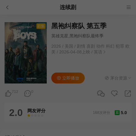
连续剧
黑袍纠察队 第五季
剧集
英雄克星,黑袍纠察队最终季
2026
/
美国
/
剧情 喜剧 动作 科幻 犯罪 欧
美
/
2026-04-08上映
/
英语
立即播放
茅台资源
712
0
2.0
网友评分
5.0
168次评分
豆
很差
较差
还行
推荐
力荐