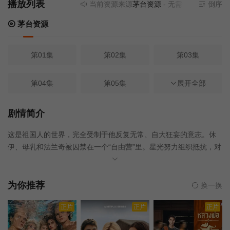
播放列表
当前资源来源
茅台资源
- 无需安装任何插件
倒序
茅台资源
第01集
第02集
第03集
第04集
第05集
第06集
展开全部
第07集
第08集
第08集
剧情简介
这是祖国人的世界，完全受制于他反复无常、自大狂妄的意志。休
伊、母乳和法兰奇被囚禁在一个“自由营”里。星光努力组织抵抗，对
抗压倒性的超级英雄力量。喜美子下落不明。但当OI侠布彻再次出
现，准备使用一种能将所有超级英雄从地球上抹去的病毒时，他引
发了一连串的事件，这些事件将永远改变世界和世界上的每一个
为你推荐
换一换
人。
正片
正片
正片