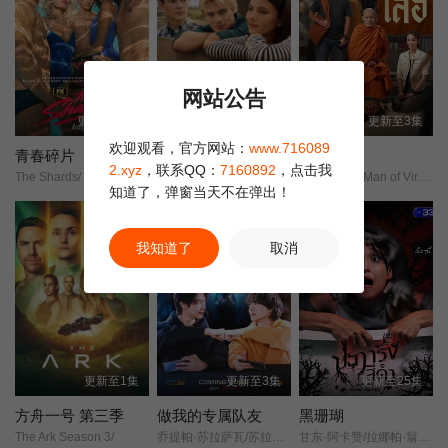
网站公告
更新第02集
更新第03集
更新至3集
欢迎观看，官方网站：
www.716089
青春碎片
我与沃尔特家男孩的生活 第三季
龙婆虎
2.xyz
，联系QQ：
7160892
，点击我
The Shards/
My Life with the Walter Boys Season 3/
หลวงพ่อเสือ/Man of Virtue/Luang Pho Suea/
知道了，弹窗当天不在弹出！
我知道了
取消
更新至1集
更新至3集
更新至25集
方舟一号 第三季
做我的专属队友
黑珊瑚
The Ark Season 3/
乔提帕·苏拉萨瓦/苏拉德·皮凌瓦/查卢彭·提坤朋提拉翁/拉差塔·皮澈肖特/瓦拉提普·基迪派山/纳缇萨勘·差洛特/贲·奔伽铭·格伦威尔/Jay·Sorathon·Chaloemlapsombut/
甘东·阿卡赞/拉娜帕·翁塔娜特/莫拉克·桑塔维/塔纳功·陂沙亚侬/玛妮娜·甘姆雯/帕拉查功·皮亚萨库乔/周·艮欧若戈·塔潘努特/松希·努诺卡空希/缓乐莉·格隆格侬/温拿·圭毕达/迪·威威迪·巴沃隆凯拉霆卡州恩/