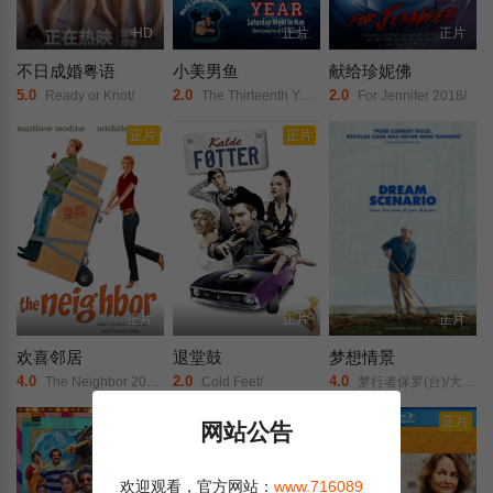
HD
正片
正片
不日成婚粤语
小美男鱼
献给珍妮佛
5.0
2.0
2.0
Ready or Knot/
The Thirteenth Year 1999/
For Jennifer 2018/
正片
正片
正片
正片
正片
欢喜邻居
退堂鼓
梦想情景
4.0
2.0
4.0
The Neighbor 2007/
Cold Feet/
梦行者保罗(台)/大叔梦中人(港)/美梦大叔/
正片
豆瓣高分
正片
网站公告
欢迎观看，官方网站：
www.716089