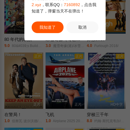
2.xyz
，联系QQ：
7160892
，点击我
知道了，弹窗当天不在弹出！
我知道了
取消
正片
正片
正片
80 年代的积累
冰雪奇缘（粤语版）
休假2018
9.0
3.0
4.0
80&#039;s Buildup/80s Buildup/
魔雪奇缘(港)/冰雪大冒险/冰雪皇后/白雪皇后/冰雪女王/冰冻公主/
Furlough 2018/
正片
正片
正片
正片
正片
HD中字
在警局！
飞机
穿梭三千年
1.0
1.0
8.0
伯努瓦·波尔沃德/格雷瓜尔·鲁迪格/马克·弗赖兹/阿娜伊斯·德穆斯蒂埃/Orelsan/菲利普·杜克斯纳/Jacky Lambert/珍妮·罗莎/文森特·格拉斯/Nahel Ange/July Messéan/Johnny Malle/洛朗·尼古拉斯/米歇尔·阿扎纳维西于斯/Pedro Winter/阿兰·夏巴/Sébastien Lozach/约翰·西希尔/Rémy Steelcox/
Airplane 2025 2025/
约翰·斯托克韦尔/丹妮埃尔·冯·泽内克/费舍·史蒂芬斯/拉法埃尔·沙巴拉格/理查德·马苏尔/安·韦奇沃斯/丹尼斯·霍珀/