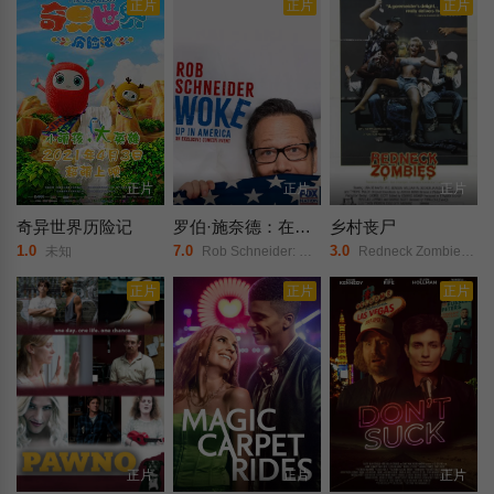
正片
正片
正片
正片
正片
正片
奇异世界历险记
罗伯·施奈德：在美国醒来
乡村丧尸
1.0
7.0
3.0
未知
Rob Schneider: Woke Up in America/
Redneck Zombies/乡巴佬僵尸/活死人之乡/悪魔のゾンビ天国（日）/
正片
正片
正片
正片
正片
正片