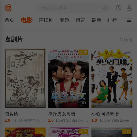
电影
首页
连续剧
专题
留言
最新
排行
喜剧片
筛选
正片
全1集
HD
HD中字
包剪碴
单身男女粤语
小心间谍粤语
2.0
1.0
1.0
剪刀石头布/包剪捶/Melody in Love/Cloth/ Scissors/ Rock/
Don’t Go Breaking My Heart/
To Spy With Love/
正片
正片
正片