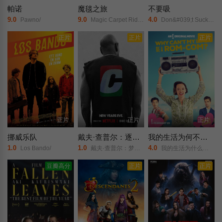
帕诺
魔毯之旅
不要吸
9.0
9.0
4.0
Pawno/
Magic Carpet Rides 2023/
Don&#039;t Suck 2023/
正片
正片
正片
正片
正片
正片
挪威乐队
戴夫·查普尔：逐梦人
我的生活为何不能是一出浪漫喜剧
1.0
1.0
4.0
Los Bando/
戴夫·查普尔：梦想家/戴夫·查普尔：追梦人/
我的生活为什么不能是一出浪漫喜剧/
豆瓣高分
正片
正片