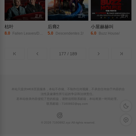
正片
正片
正片
枯叶
后裔2
小屋赫赫叫
8.0
5.0
6.0
Fallen Leaves/Dead Leaves/落叶(港)/
Descendentes 2/
Buzz House/
177 / 189
本站只提供WEB页面服务，本站不存储、不制作任何视频，不承担任何由于内容的合
法性及健康性所引起的争议和法律责任。
若本站收录内容侵犯了您的权益，请附说明联系邮箱，本站将第一时间处理。
联系邮箱：
7160892@qq.com
深色模
留言反
© 2026 7160892.xyz All rights reservd.