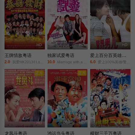
HD
HD
HD
王牌情敌粤语
独家试爱粤语
爱上百分百英雄粤语
2.0
10.0
6.0
我爱HK2013/I Love Kong Kong 2013/
Marriage with a Fool/
爱上100%英雄/警界男儿/We Are No Bad Guys/
正片
正片
HD
HD
HD中字
龙凤斗粤语
鸿运当头粤语
横财三千万粤语