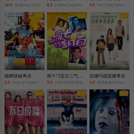
10.0
8.0
4.0
Yesterday Once More/In the Nick of Love/
Lifeline Express/
The Thirty Million Rush/
正片
正片
正片
HD
HD
HD
咖喱辣椒粤语
两个刁蛮女三气萧月白粤语
安娜玛德莲娜粤语
5.0
9.0
3.0
Curry & Pepper/Curry and Pepper/
白燕/张瑛/李我/梁无相/
香港夜疯狂/Anna Madelina/Anna Magdalena/
正片
正片
正片