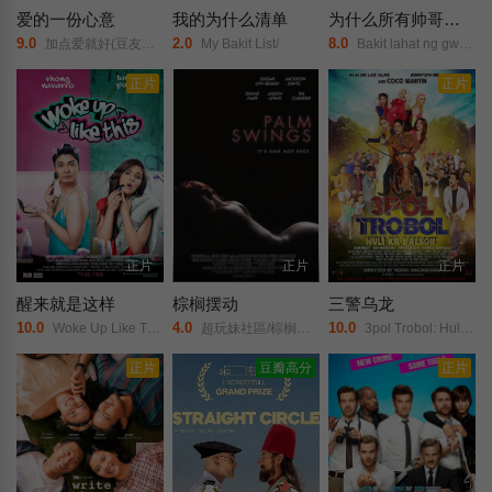
爱的一份心意
我的为什么清单
为什么所有帅哥都有男朋友
9.0
2.0
8.0
加点爱就好(豆友自译)/A/Dash/of/Love/
My Bakit List/
Bakit lahat ng gwapo may boyfriend?!/
正片
正片
正片
正片
正片
醒来就是这样
棕榈摆动
三警乌龙
10.0
4.0
10.0
Woke Up Like This/
超玩妹社區/棕榈泉换妻游戏(台)/
3pol Trobol: Huli ka balbon/
正片
豆瓣高分
正片