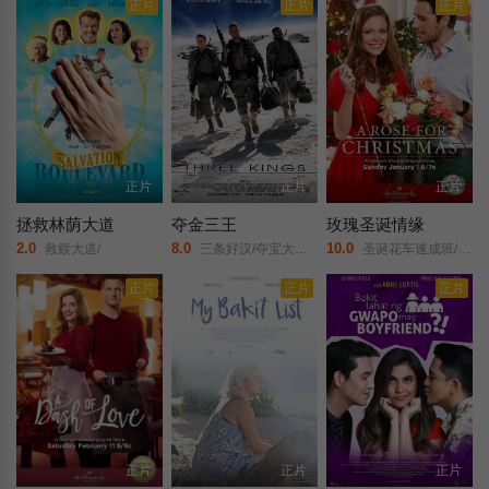
正片
正片
正片
正片
正片
正片
拯救林荫大道
夺金三王
玫瑰圣诞情缘
2.0
8.0
10.0
救赎大道/
三条好汉/夺宝大作战/Spoils of War/
圣诞花车速成班/A/Rose/for/Christmas/
正片
正片
正片
正片
正片
正片