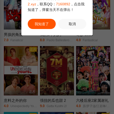
2.xyz
，联系QQ：
7160892
，点击我
知道了，弹窗当天不在弹出！
我知道了
取消
正片
正片
正片
男孩的角度
我的2个妈妈
奇妙 2018
7.0
8.0
4.0
Fanatics/
Paolo Ballesteros/Solenn Heussaff/Maricel Soriano/
Fantastica/
正片
正片
HD中字
正片
意料之外的你
强扭的瓜也甜 2
六楼后座2家属谢礼
4.0
9.0
4.0
Unexpectedly Yours/
Gatta Kusthi 2/
原/罗子溢/江若琳/陆永/郑诗君/曾志伟/林嘉欣/卢巧音/周俊伟/