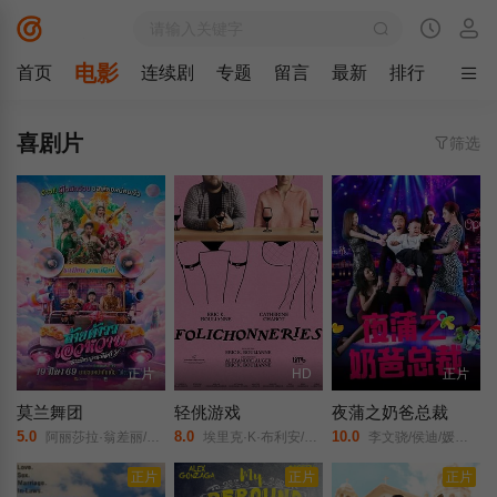
电影
首页
连续剧
专题
留言
最新
排行
喜剧片
筛选
正片
HD
正片
莫兰舞团
轻佻游戏
夜蒲之奶爸总裁
5.0
8.0
10.0
阿丽莎拉·翁差丽/Sitthiphon/Disamoe/
埃里克·K·布利安/凯瑟琳·沙博/Erin/Carter/Sarah/Chouinard-Poirier/娜塔莉·古帕尔/Rose-Anne/Déry/萨米尔·菲鲁兹/Carolanne/Foucher/艾甜·加罗伊/安布雷·贾布兰/Fayolle/Jean/Jr./Nicolas/Krief/Jacques/L'Heureux/ève/Landry/朱莉·勒布勒东/阿加莎·勒杜/Simone/Ledoux/索菲·勒图讷尔/弗罗伦斯·布莱恩/Antonin/Mousseau-Rivard/
李文骁/侯迪/媛媛/石承昊/
正片
正片
正片