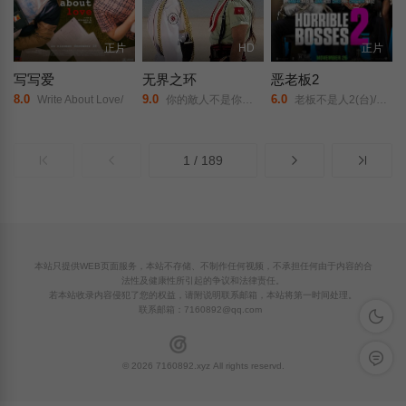
正片
HD
正片
写写爱
无界之环
恶老板2
8.0
9.0
6.0
Write About Love/
你的敵人不是你的敵人(台)/
老板不是人2(台)/呢班波士仲抵死！(港)/
1 / 189
本站只提供WEB页面服务，本站不存储、不制作任何视频，不承担任何由于内容的合
法性及健康性所引起的争议和法律责任。
若本站收录内容侵犯了您的权益，请附说明联系邮箱，本站将第一时间处理。
联系邮箱：
7160892@qq.com
深色模
留言反
© 2026 7160892.xyz All rights reservd.