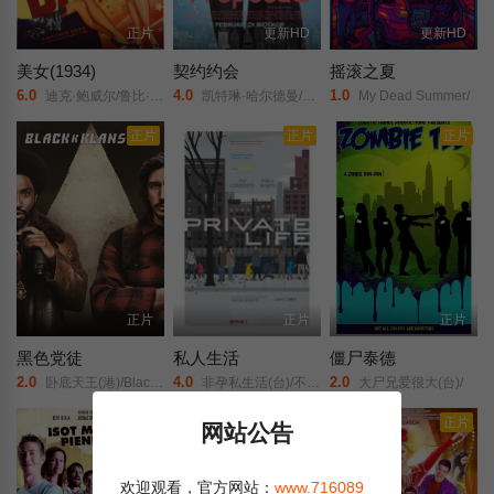
正片
更新HD
更新HD
美女(1934)
契约约会
摇滚之夏
6.0
4.0
1.0
迪克·鲍威尔/鲁比·基勒/Hugh/Herbert/
凯特琳·哈尔德曼/艾丽尔·塔图姆/Abidzar·Al·Ghifari/
My Dead Summer/
正片
正片
正片
正片
正片
正片
黑色党徒
私人生活
僵尸泰德
2.0
4.0
2.0
卧底天王(港)/Black Klansman/
非孕私生活(台)/不育私生活(港)/
大尸兄爱很大(台)/
正片
正片
正片
网站公告
欢迎观看，官方网站：
www.716089