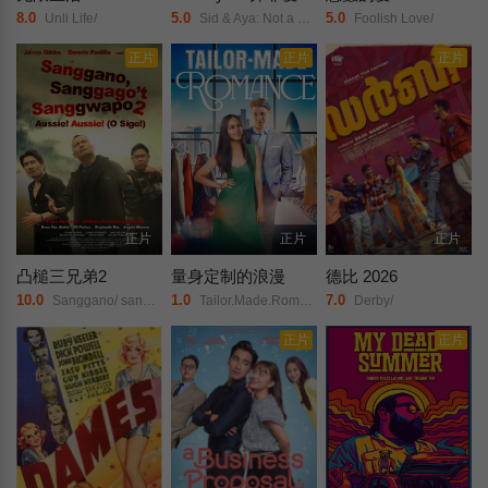
8.0
5.0
5.0
Unli Life/
Sid & Aya: Not a Love Story/
Foolish Love/
正片
正片
正片
正片
正片
正片
凸槌三兄弟2
量身定制的浪漫
德比 2026
10.0
1.0
7.0
Sanggano/ sanggago&#039;t sanggwapo 2: Aussie! Aussie! (O sige)/
Tailor.Made.Romance/
Derby/
正片
正片