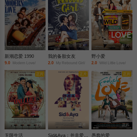
正片
正片
正片
新潮恋爱 1990
我的备胎女友
野小爱
9.0
2.0
2.0
Modern Love/
My Rebound Girl/
Wild Little Love/
正片
正片
正片
正片
正片
正片
无限生活
Sid&Aya：并非爱情故事
愚蠢的爱