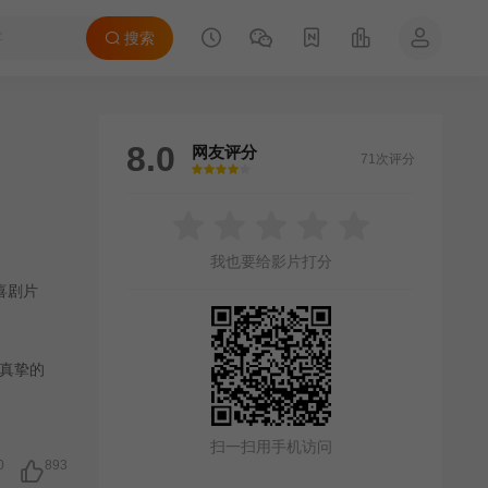
搜索
8.0
网友评分
71次评分
很差
较差
还行
推荐
力荐
我也要给影片打分
喜剧片
真挚的
扫一扫用手机访问
0
893