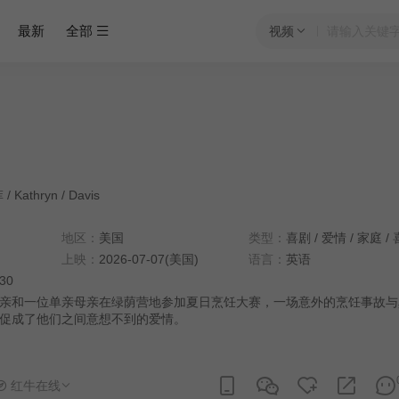
最新
全部
视频
菲
/
Kathryn
/
Davis
地区：
美国
类型：
喜剧
/
爱情
/
家庭
/
上映：
2026-07-07(美国)
语言：
英语
:30
亲和一位单亲母亲在绿荫营地参加夏日烹饪大赛，一场意外的烹饪事故与
促成了他们之间意想不到的爱情。
红牛在线