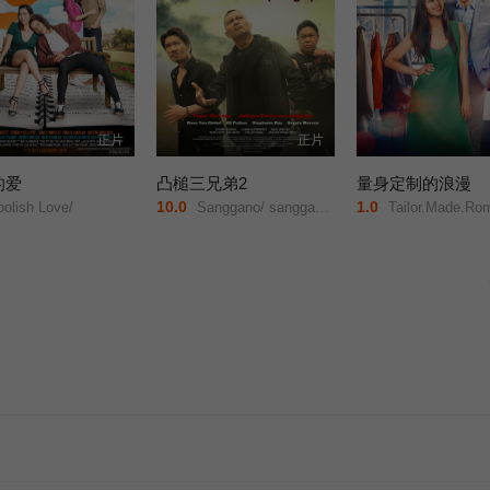
正片
正片
的爱
凸槌三兄弟2
量身定制的浪漫
10.0
1.0
olish Love/
Sanggano/ sanggago&#039;t sanggwapo 2: Aussie! Aussie! (O sige)/
Tailor.Made.Ro