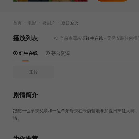
首页
电影
喜剧片
夏日爱火
播放列表
当前资源来源
红牛在线
- 无需安装任何插件
红牛在线
茅台资源
正片
剧情简介
跟随一位单亲父亲和一位单亲母亲在绿荫营地参加夏日烹饪大赛，
情。
为你推荐