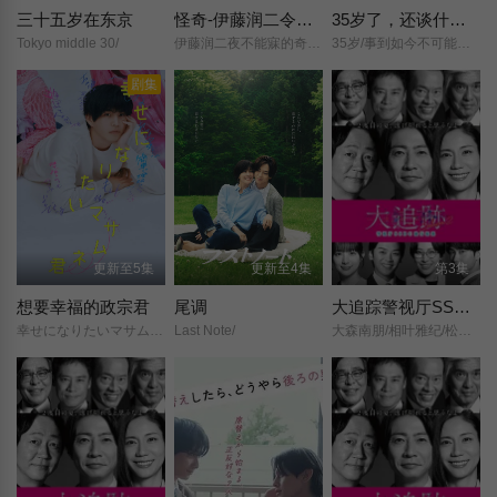
三十五岁在东京
怪奇-伊藤润二令人彻夜难眠的奇异故事
35岁了，还谈什么恋爱
Tokyo middle 30/
伊藤润二夜不能寐的奇妙故事/
35岁/事到如今不可能恋爱/
剧集
更新至5集
更新至4集
第3集
想要幸福的政宗君
尾调
大追踪警视厅SSBC强行犯系第二季
幸せになりたいマサムネ君/
Last Note/
大森南朋/相叶雅纪/松下奈绪/