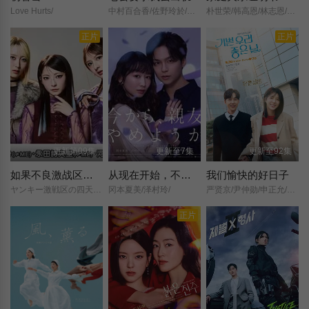
Love Hurts/
中村百合香/佐野玲於/山野海/叶山奖之/滨津隆之/桥本美敦子/横野堇/
朴世荣/韩高恩/林志恩/成伊言/
正片
正片
更新第09集
更新至7集
更新至92集
如果不良激战区的四天王转生成了偶像团体
从现在开始，不做朋友了吧。
我们愉快的好日子
ヤンキー激戦区の四天王がアイドルグループに転生したら？/(2026)/
冈本夏美/泽村玲/
严贤京/尹仲勋/申正允/尹多英/金惠玉/鲜于在德/尹多勋/文喜京/李商淑/郑孝彬/李家豪/郑永琡/
正片