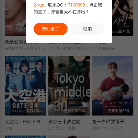
2.xyz
，联系QQ：
7160892
，点击我
知道了，弹窗当天不在弹出！
我知道了
取消
第6集
更新至9集
全10集
致亲爱的丈夫 完美妻子的谎言
如果不良激战区的四天王转生成了偶像团体？
罪与爱
亲爱的丈夫～完美妻子的谎言～/
ヤンキー激戦区の四天王がアイドルグループに転生したら？/
Sin And Love/
更新至3集
更新至第03集
更新至第05集
大空港～GATE24～
东京三十岁左右
第一声啼哭母子救命急救班
未知
三十而已/日本版/
初啼/First Cry/ファーストクライ/