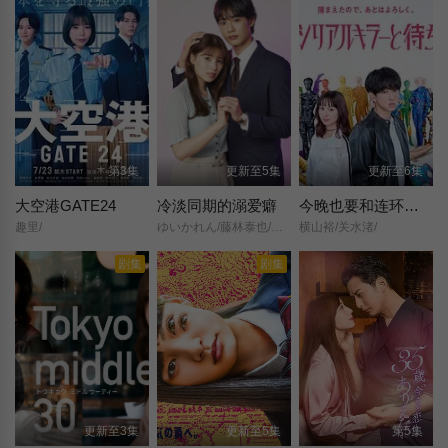
第3集
更新至5集
更新至6集
大空港GATE24
冷淡同期的溺爱癖
今晚也要和连环杀手约会
趣里/
ゆいかれん/藤林泰也/小栗有以/京典和玖/半田周平/
横山裕/关水渚/
剧集
剧集
更新至3集
更新至5集
第5集