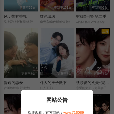
更新至95集
更新至101集
更新第01集
风，带有香气
红色珍珠
财阀X刑警 第二季
见上爱/上坂树里/水野美纪/早坂美海/小林隆/小林虎之介/津崎史郎/岩瀬顕子/三浦贵大/根岸季衣/大岛美幸/义达祐未/たくや/原田泰造/北村一辉/佐野晶哉/藤原季节/林裕太/坂东弥十郎/内田慈/小倉史也/片冈鹤太郎/松金米子/广冈由里子/春海四方/多部未华子/高岛政宏/二田絢乃/中田青渚/井上向日葵/丸山礼/研直子/生田绘梨花/菊池亚希子/中井友望/木越明/原嶋凛/玄理/伊势志摩/古川雄大/坂口涼太郎/平野生成/森田甘路/猫背椿/饭尾和树/若林时英/村上穂乃佳/东野绚香/大河原次郎/野添义弘/筒井道隆/仲/
李元宗/李代延/金宣敬/李甫姫/朴真熙/韩振熙/李应敬/金惠仙/이정용/채빈/
재벌X형사 2/재벌X형사2/财阀X刑警/2/财阀X刑警2/Flex x Cop2/纨绔子弟(韩国版)/
正片
更新至5集
更新至5集
更新至6集
普通的恋爱
仆人的王子殿下
致亲爱的丈夫~完美妻子的谎言~
古川雄辉/长野凌大/
仆人王子/
亲爱的丈夫～完美妻子的谎言～/親愛なる夫へ～完璧な妻の嘘～/
剧集
网站公告
欢迎观看，官方网站：
www.716089