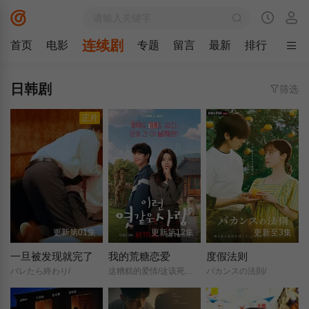
连续剧
首页
电影
专题
留言
最新
排行
日韩剧
筛选
正片
更新第01集
更新第12集
更新至3集
一旦被发现就完了
我的荒糖恋爱
度假法则
バレたら終わり/
这糟糕的爱情/这该死的爱情/
バカンスの法則/