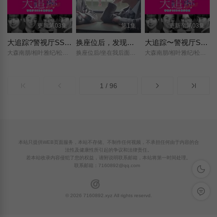
更新第03集
第1集
更新至第03集
大追踪?警视厅SSBC强行犯系? 第二季
换座位后，发现身后的男生好像喜欢我
大追踪〜警视厅SSBC强行犯系〜第二季
大森南朋/相叶雅纪/松下奈绪/
换座位后/坐在我后面的男生好像喜欢我/After Moving Seats/ The Boy Behind Me Has A Crush On Me/ย้ายที่นั่งทั้งที ไหงผู้ชายที่นั่งข้างหลังมาชอบผมได้ล่ะ/
大森南朋/相叶雅纪/松下奈绪/
1 / 96
本站只提供WEB页面服务，本站不存储、不制作任何视频，不承担任何由于内容的合
法性及健康性所引起的争议和法律责任。
若本站收录内容侵犯了您的权益，请附说明联系邮箱，本站将第一时间处理。
联系邮箱：
7160892@qq.com
深色模
留言反
© 2026 7160892.xyz All rights reservd.