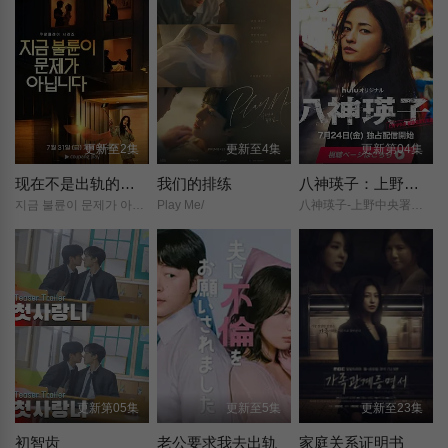
更新至2集
更新至4集
更新第04集
现在不是出轨的问题
我们的排练
八神瑛子：上野中央署组织犯罪对策课
지금 불륜이 문제가 아닙니다/
Play Me/
八神瑛子-上野中央署组织犯罪对策课-/
更新第05集
更新至5集
更新至23集
初智齿
老公要求我去出轨
家庭关系证明书