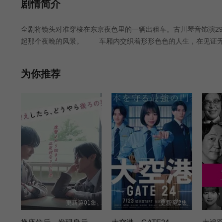
第25集
第26集
第27集
剧情简介
全剧将镜头对准穿梭在东京夜色里的一辆出租车。古川琴音饰演2
第31集
第32集完结
起那个夜晚的风景。 车厢内交织着形形色色的人生，在见证无
为你推荐
更新第01集
更新至2集