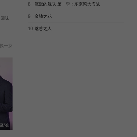
8
沉默的舰队 第一季：东京湾大海战
9
金钱之花
复回味
10
魅惑之人
换一换
至5集