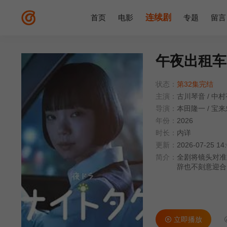
连续剧
首页
电影
专题
留言
午夜出租车(
状态：
第32集完结
主演：
古川琴音
/
中村
导演：
本田隆一
/
宝来
年份：
2026
时长：
内详
更新：
2026-07-25 14
简介：
全剧将镜头对准
辞也不刻意迎
色色的人生，在
立即播放