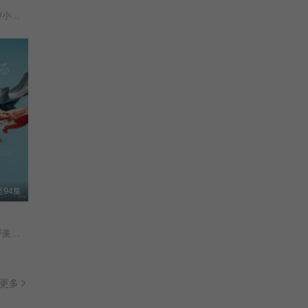
ゆいかれん/藤林泰也/小栗有以/京典和玖/半田周平/
94集
见上爱/上坂树里/水野美纪/早坂美海/小林隆/小林虎之介/津崎史郎/岩瀬顕子/三浦贵大/根岸季衣/大岛美幸/义达祐未/たくや/原田泰造/北村一辉/佐野晶哉/藤原季节/林裕太/坂东弥十郎/内田慈/小倉史也/片冈鹤太郎/松金米子/广冈由里子/春海四方/多部未华子/高岛政宏/二田絢乃/中田青渚/井上向日葵/丸山礼/研直子/生田绘梨花/菊池亚希子/中井友望/木越明/原嶋凛/玄理/伊势志摩/古川雄大/坂口涼太郎/平野生成/森田甘路/猫背椿/饭尾和树/若林时英/村上穂乃佳/东野绚香/大河原次郎/野添义弘/筒井道隆/仲/
更多