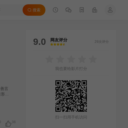
搜索
9.0
网友评分
29次评分
很差
较差
还行
推荐
力荐
我也要给影片打分
不善言
着形形
。
扫一扫用手机访问
0
38