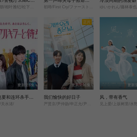
大追踪?警视厅SSBC强行犯系? 第二季
第一声啼哭母子救命急救班
冷淡同期的溺爱癖
大森南朋/相叶雅纪/松下奈绪/
初啼/First Cry/ファーストクライ/
正片
更新至6集
更新至91集
更新至
今晚也要和连环杀手约会
我们愉快的好日子
风，带有香气
/关水渚/
严贤京/尹仲勋/申正允/尹多英/金惠玉/鲜于在德/尹多勋/文喜京/李商淑/郑孝彬/李家豪/郑永琡/