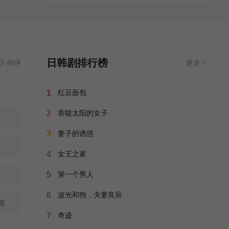
日韩剧排行榜
倒序
更多
1
红豆面包
2
吞噬太阳的女子
3
妻子的诱惑
4
女王之家
5
第一个男人
6
波光和煦，夫妻良辰
部
7
奇迹