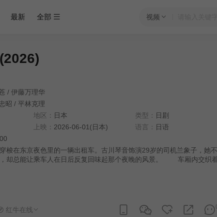
最新
全部
视频
2026)
苍
/
伊藤万理华
忠昭
/
平林克理
地区：
日本
类型：
日剧
上映：
2026-06-01(日本)
语言：
日语
:00
穿梭在东京夜色里的一辆出租车。古川琴音饰演29岁的司机兰象子，她
合，却总能让乘车人在日后反复回味起那个夜晚的风景。 车厢内交织
见证无数人生的交汇后，即将步入三十岁的她，开始直面内心的真实渴求
红牛在线